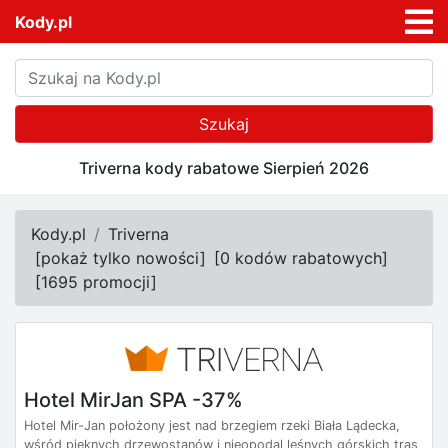
Kody.pl
Szukaj
Triverna kody rabatowe Sierpień 2026
Kody.pl
Triverna
[
pokaż tylko nowości
]
[
0 kodów rabatowych
]
[
1695 promocji
]
Hotel MirJan SPA -37%
Hotel Mir-Jan położony jest nad brzegiem rzeki Biała Lądecka,
wśród pięknych drzewostanów i nieopodal leśnych górskich tras