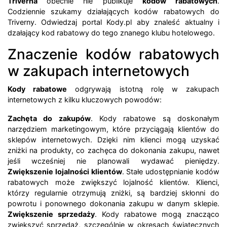
Triverna
obecnie nie publikuje
kodów rabatowych
.
Codziennie szukamy działających kodów rabatowych do
Triverny. Odwiedzaj portal Kody.pl aby znaleść aktualny i
dzałający kod rabatowy do tego znanego klubu hotelowego.
Znaczenie kodów rabatowych
w zakupach internetowych
Kody rabatowe
odgrywają istotną rolę w zakupach
internetowych z kilku kluczowych powodów:
Zachęta do zakupów
. Kody rabatowe są doskonałym
narzędziem marketingowym, które przyciągają klientów do
sklepów internetowych. Dzięki nim klienci mogą uzyskać
zniżki na produkty, co zachęca do dokonania zakupu, nawet
jeśli wcześniej nie planowali wydawać pieniędzy.
Zwiększenie lojalności klientów
. Stałe udostępnianie kodów
rabatowych może zwiększyć lojalność klientów. Klienci,
którzy regularnie otrzymują zniżki, są bardziej skłonni do
powrotu i ponownego dokonania zakupu w danym sklepie.
Zwiększenie sprzedaży
. Kody rabatowe mogą znacząco
zwiększyć sprzedaż, szczególnie w okresach świątecznych