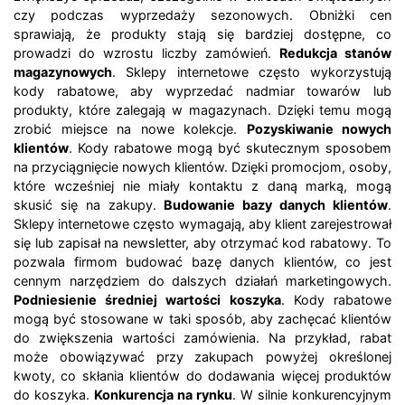
czy podczas wyprzedaży sezonowych. Obniżki cen
sprawiają, że produkty stają się bardziej dostępne, co
prowadzi do wzrostu liczby zamówień.
Redukcja stanów
magazynowych
. Sklepy internetowe często wykorzystują
kody rabatowe, aby wyprzedać nadmiar towarów lub
produkty, które zalegają w magazynach. Dzięki temu mogą
zrobić miejsce na nowe kolekcje.
Pozyskiwanie nowych
klientów
. Kody rabatowe mogą być skutecznym sposobem
na przyciągnięcie nowych klientów. Dzięki promocjom, osoby,
które wcześniej nie miały kontaktu z daną marką, mogą
skusić się na zakupy.
Budowanie bazy danych klientów
.
Sklepy internetowe często wymagają, aby klient zarejestrował
się lub zapisał na newsletter, aby otrzymać kod rabatowy. To
pozwala firmom budować bazę danych klientów, co jest
cennym narzędziem do dalszych działań marketingowych.
Podniesienie średniej wartości koszyka
. Kody rabatowe
mogą być stosowane w taki sposób, aby zachęcać klientów
do zwiększenia wartości zamówienia. Na przykład, rabat
może obowiązywać przy zakupach powyżej określonej
kwoty, co skłania klientów do dodawania więcej produktów
do koszyka.
Konkurencja na rynku
. W silnie konkurencyjnym