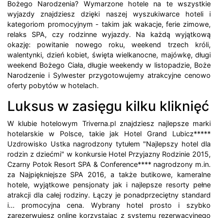
Bożego Narodzenia? Wymarzone hotele na te wszystkie
wyjazdy znajdziesz dzięki naszej wyszukiwarce hoteli i
kategoriom promocyjnym - takim jak wakacje, ferie zimowe,
relaks SPA, czy rodzinne wyjazdy. Na każdą wyjątkową
okazję: powitanie nowego roku, weekend trzech króli,
walentynki, dzień kobiet, święta wielkanocne, majówkę, długi
weekend Bożego Ciała, długie weekendy w listopadzie, Boże
Narodzenie i Sylwester przygotowujemy atrakcyjne cenowo
oferty pobytów w hotelach.
Luksus w zasięgu kilku kliknięć
W klubie hotelowym Triverna.pl znajdziesz najlepsze marki
hotelarskie w Polsce, takie jak Hotel Grand Lubicz*****
Uzdrowisko Ustka nagrodzony tytułem "Najlepszy hotel dla
rodzin z dziećmi" w konkursie Hotel Przyjazny Rodzinie 2015,
Czarny Potok Resort SPA & Conference**** nagrodzony m.in.
za Najpiękniejsze SPA 2016, a także butikowe, kameralne
hotele, wyjątkowe pensjonaty jak i najlepsze resorty pełne
atrakcji dla całej rodziny. Łączy je ponadprzeciętny standard
i... promocyjna cena. Wybrany hotel prosto i szybko
zarezerwujesz online korzystając z systemu rezerwacyjnego