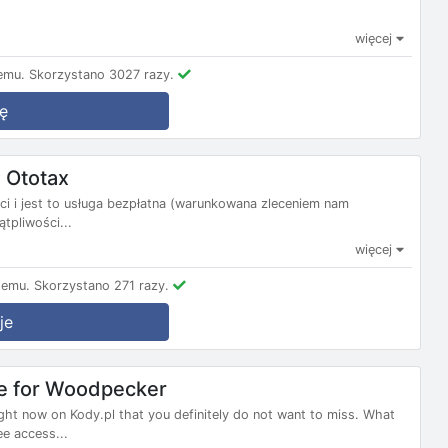
więcej
emu.
Skorzystano 3027 razy.
ę
 Ototax
ci i jest to usługa bezpłatna (warunkowana zleceniem nam
tpliwości...
więcej
temu.
Skorzystano 271 razy.
je
le for Woodpecker
ght now on Kody.pl that you definitely do not want to miss. What
e access...