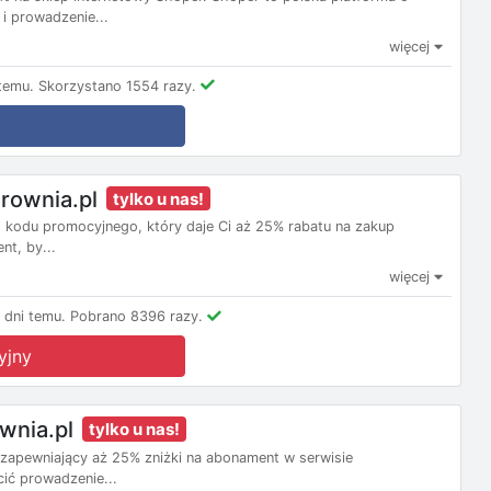
i prowadzenie...
więcej
temu.
Skorzystano 1554 razy.
rownia.pl
tylko u nas!
o kodu promocyjnego, który daje Ci aż 25% rabatu na zakup
t, by...
więcej
 dni temu.
Pobrano 8396 razy.
yjny
wnia.pl
tylko u nas!
 zapewniający aż 25% zniżki na abonament w serwisie
ić prowadzenie...