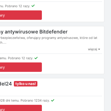
mu.
Pobrano 12 razy.
owy
y antywirusowe Bitdefender
erbezpieczeństwa, oferujący programy antywirusowe, które od lat
h....
więcej
temu.
Pobrano 12 razy.
owy
del24
tylko u nas!
28 dni temu.
Pobrano 1234 razy.
owy