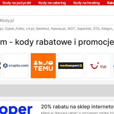
Kody na pożyczki
Kody na catering
Kody na hosting
Kat
go
,
Cyber_Folks
,
LH.pl
,
SeoHost
,
Nazwa.pl
,
WOT
,
Superbet
,
STS
,
Allegro
irm - kody rabatowe i promocj
20% rabatu na sklep internet
Kliknij w "Aktywuj rabat" a otrzymasz zniżkę 2