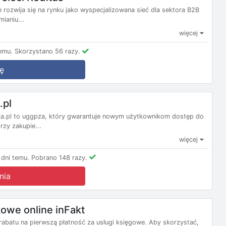
e rozwija się na rynku jako wyspecjalizowana sieć dla sektora B2B
ianiu...
więcej
emu.
Skorzystano 56 razy.
ę
.pl
ia.pl to uggpza, który gwarantuje nowym użytkownikom dostęp do
zy zakupie...
więcej
dni temu.
Pobrano 148 razy.
nia
kowe online inFakt
 rabatu na pierwszą płatność za usługi księgowe. Aby skorzystać,