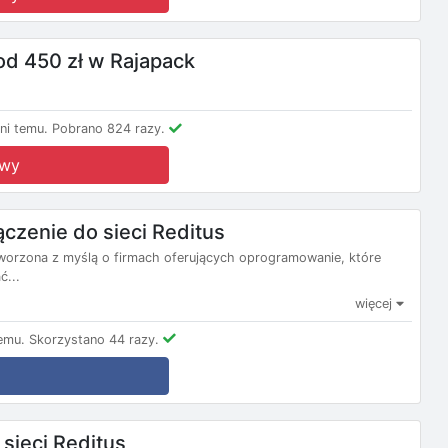
od 450 zł w Rajapack
ni temu.
Pobrano 824 razy.
owy
zenie do sieci Reditus
tworzona z myślą o firmach oferujących oprogramowanie, które
ć...
więcej
emu.
Skorzystano 44 razy.
sieci Reditus