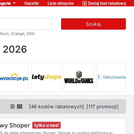
egorie
Gazetki
Lista sklepów
Dodaj kod rabatowy
Szukaj
,
Euro
,
Orange
,
OKX
e 2026
[
46 kodów rabatowych
]
[
117 promocji
]
owy Shoper
tylko u nas!
0% na sklep internetowy Shoper. Shoper to polska platforma e-