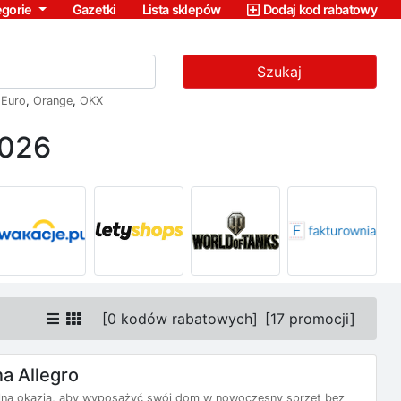
egorie
Gazetki
Lista sklepów
Dodaj kod rabatowy
Szukaj
,
Euro
,
Orange
,
OKX
2026
[
0 kodów rabatowych
]
[
17 promocji
]
na Allegro
dealna okazja, aby wyposażyć swój dom w nowoczesny sprzęt bez