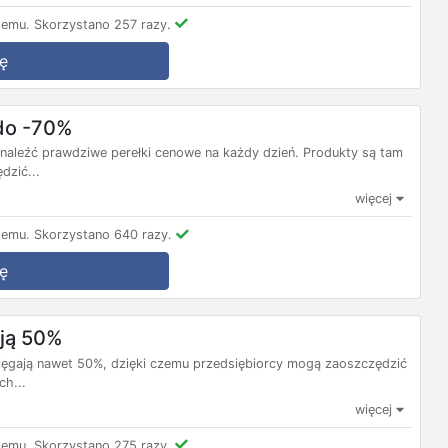
temu.
Skorzystano 257 razy.
ę
 do -70%
 znaleźć prawdziwe perełki cenowe na każdy dzień. Produkty są tam
dzić...
więcej
temu.
Skorzystano 640 razy.
ę
ają 50%
 sięgają nawet 50%, dzięki czemu przedsiębiorcy mogą zaoszczędzić
ch...
więcej
temu.
Skorzystano 275 razy.