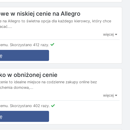
e w niskiej cenie na Allegro
e na Allegro to świetna opcja dla każdego kierowcy, który chce
cać....
więcej
temu.
Skorzystano 412 razy.
ę
ko w obniżonej cenie
enie to idealne miejsce na codzienne zakupy online bez
, chemia domowa,...
więcej
temu.
Skorzystano 402 razy.
ę