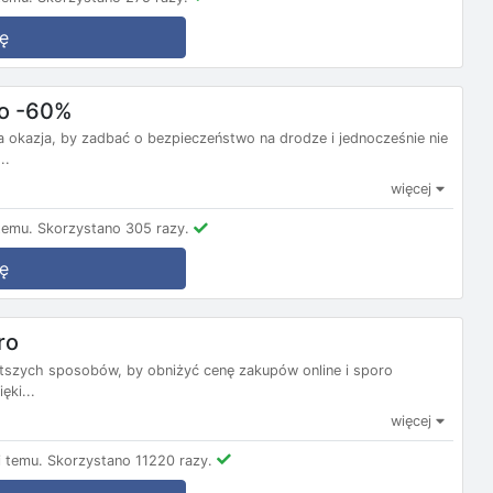
ę
do -60%
 okazja, by zadbać o bezpieczeństwo na drodze i jednocześnie nie
..
więcej
temu.
Skorzystano 305 razy.
ę
ro
stszych sposobów, by obniżyć cenę zakupów online i sporo
ęki...
więcej
 temu.
Skorzystano 11220 razy.