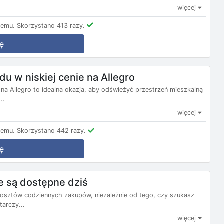
więcej
temu.
Skorzystano 413 razy.
ę
u w niskiej cenie na Allegro
 na Allegro to idealna okazja, aby odświeżyć przestrzeń mieszkalną
..
więcej
temu.
Skorzystano 442 razy.
ę
e są dostępne dziś
kosztów codziennych zakupów, niezależnie od tego, czy szukasz
tarczy...
więcej