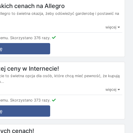
skich cenach na Allegro
Allegro to świetna okazja, żeby odświeżyć garderobę i postawić na
więcej
temu.
Skorzystano 376 razy.
ę
ej ceny w Internecie!
cie to świetna opcja dla osób, które chcą mieć pewność, że kupują
...
więcej
temu.
Skorzystano 373 razy.
ę
nych cenach!