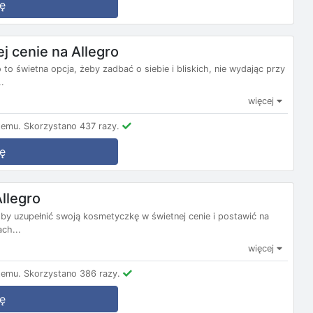
ę
j cenie na Allegro
 to świetna opcja, żeby zadbać o siebie i bliskich, nie wydając przy
.
więcej
temu.
Skorzystano 437 razy.
ę
Allegro
, by uzupełnić swoją kosmetyczkę w świetnej cenie i postawić na
ch...
więcej
temu.
Skorzystano 386 razy.
ę