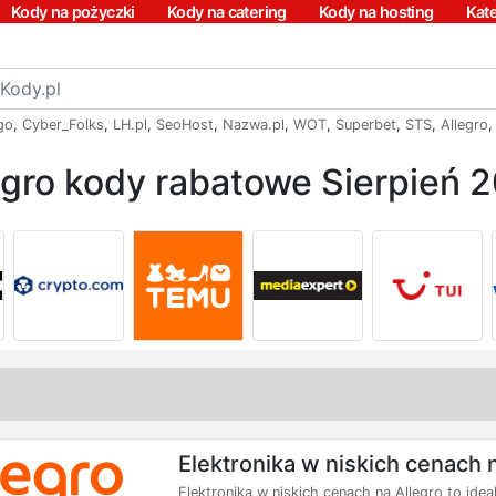
Kody na pożyczki
Kody na catering
Kody na hosting
Kat
go
,
Cyber_Folks
,
LH.pl
,
SeoHost
,
Nazwa.pl
,
WOT
,
Superbet
,
STS
,
Allegro
egro kody rabatowe Sierpień 
Elektronika w niskich cenach 
Elektronika w niskich cenach na Allegro to i