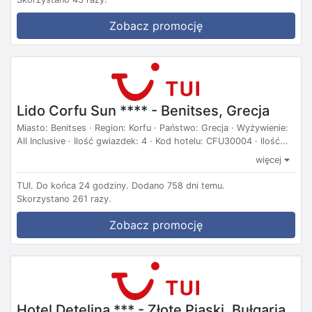
Zobacz promocję
Lido Corfu Sun **** - Benitses, Grecja
Miasto: Benitses · Region: Korfu · Państwo: Grecja · Wyżywienie:
All Inclusive · Ilość gwiazdek: 4 · Kod hotelu: CFU30004 · Ilość...
więcej
TUI.
Do końca 24 godziny.
Dodano 758 dni temu.
Skorzystano 261 razy.
Zobacz promocję
Hotel Detelina *** - Złote Piaski, Bułgaria