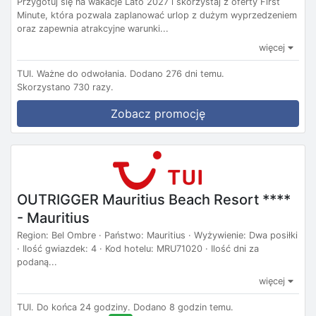
Przygotuj się na wakacje Lato 2027 i skorzystaj z oferty First
Minute, która pozwala zaplanować urlop z dużym wyprzedzeniem
oraz zapewnia atrakcyjne warunki...
więcej
TUI.
Ważne do odwołania.
Dodano 276 dni temu.
Skorzystano 730 razy.
Zobacz promocję
OUTRIGGER Mauritius Beach Resort ****
- Mauritius
Region: Bel Ombre · Państwo: Mauritius · Wyżywienie: Dwa posiłki
· Ilość gwiazdek: 4 · Kod hotelu: MRU71020 · Ilość dni za
podaną...
więcej
TUI.
Do końca 24 godziny.
Dodano 8 godzin temu.