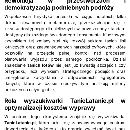
Rewolucja w przestworzach i
demokratyzacja podniebnych podróży
Współczesna turystyka przeszła w ciągu ostatnich kilku
dekad niesamowitą metamorfozę, przekształcając się z
luksusu dostępnego dla nielicznych w powszechny standard
dostępny dla każdego świadomego konsumenta. Kluczowym
czynnikiem tej zmiany stał się rozwój sektora tanich linii
lotniczych oraz zaawansowanych narzędzi cyfrowych, które
pozwoliły na przejęcie pełnej kontroli nad procesem
planowania wyjazdu przez samego podróżnika. Dzisiaj
znalezienie
tanich lotów
nie jest już kwestią szczęścia czy
przypadku, lecz wynikiem strategicznego podejścia oraz
umiejętności korzystania z odpowiednich agregatorów
danych, które w czasie rzeczywistym analizują miliony
połączeń na całym globie.
Rola wyszukiwarki TanieLatanie.pl w
optymalizacji kosztów wyprawy
W centrum tego ekosystemu znajduje się wyszukiwarka
TanieLatanie.pl
, która pełni rolę zaawansowanego centrum
dowodzenia dla każdego, kto pragnie zwiedzać świat bez