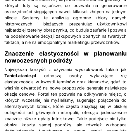
których loty są najtańsze, co pozwala na generowanie
oszczędności sięgających nawet kilkuset złotych na jednym
bilecie. Systemy te analizują ogromne zbiory danych
historycznych i bieżących, prezentując użytkownikowi
najbardziej rzetelny obraz rynku, co buduje zaufanie i pozwala
na podejmowanie decyzji zakupowych opartych na twardych
faktach, a nie na emocjonalnym marketingu przewoźników.
Znaczenie elastyczności w planowaniu
nowoczesnych podróży
Największą korzyść z używania wyszukiwarek takich jak
TanieLatanie.pl
odnoszą osoby wykazujące się
elastycznością w kwestii terminów oraz kierunków, gdyż to
właśnie otwartość na nowe propozycje generuje największe
okazje cenowe. Portal ten pozwala na odkrywanie miejsc, o
których wcześniej nie myśleliśmy, sugerując połączenia do
alternatywnych lotnisk, które często znajdują się w bliskiej
odległości od głównych metropolii, oferując jednocześnie
znacznie niższe opłaty lotniskowe. Takie podejście nie tylko
obniża koszty samej podróży, ale również wzbogaca
doświadczenie turystyczne o nowe, mniej oczywiste