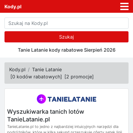
Kody.pl
Szukaj
Tanie Latanie kody rabatowe Sierpień 2026
Kody.pl
Tanie Latanie
[
0 kodów rabatowych
]
[
2 promocje
]
Wyszukiwarka tanich lotów
TanieLatanie.pl
TanieLatanie.pl to jedno z najbardziej intuicyjnych narzędzi dla
podróżników, które w kilka sekund przeszukuje oferty setek linii