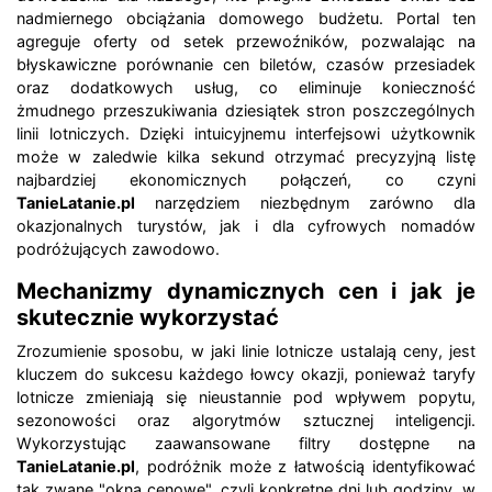
nadmiernego obciążania domowego budżetu. Portal ten
agreguje oferty od setek przewoźników, pozwalając na
błyskawiczne porównanie cen biletów, czasów przesiadek
oraz dodatkowych usług, co eliminuje konieczność
żmudnego przeszukiwania dziesiątek stron poszczególnych
linii lotniczych. Dzięki intuicyjnemu interfejsowi użytkownik
może w zaledwie kilka sekund otrzymać precyzyjną listę
najbardziej ekonomicznych połączeń, co czyni
TanieLatanie.pl
narzędziem niezbędnym zarówno dla
okazjonalnych turystów, jak i dla cyfrowych nomadów
podróżujących zawodowo.
Mechanizmy dynamicznych cen i jak je
skutecznie wykorzystać
Zrozumienie sposobu, w jaki linie lotnicze ustalają ceny, jest
kluczem do sukcesu każdego łowcy okazji, ponieważ taryfy
lotnicze zmieniają się nieustannie pod wpływem popytu,
sezonowości oraz algorytmów sztucznej inteligencji.
Wykorzystując zaawansowane filtry dostępne na
TanieLatanie.pl
, podróżnik może z łatwością identyfikować
tak zwane "okna cenowe", czyli konkretne dni lub godziny, w