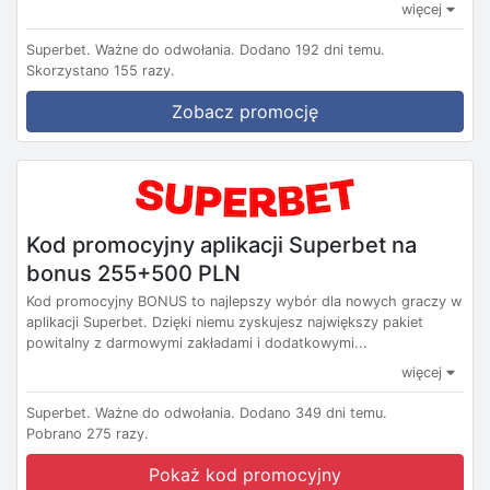
więcej
Superbet.
Ważne do odwołania.
Dodano 192 dni temu.
Skorzystano 155 razy.
Zobacz promocję
Kod promocyjny aplikacji Superbet na
bonus 255+500 PLN
Kod promocyjny BONUS to najlepszy wybór dla nowych graczy w
aplikacji Superbet. Dzięki niemu zyskujesz największy pakiet
powitalny z darmowymi zakładami i dodatkowymi...
więcej
Superbet.
Ważne do odwołania.
Dodano 349 dni temu.
Pobrano 275 razy.
Pokaż kod promocyjny