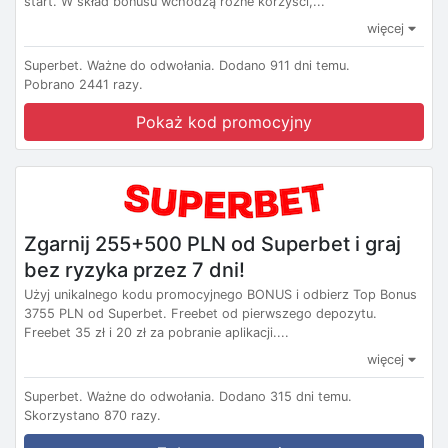
start. W skład bonusu wchodzą różne korzyści,...
więcej
Superbet.
Ważne do odwołania.
Dodano 911 dni temu.
Pobrano 2441 razy.
Pokaż kod promocyjny
Zgarnij 255+500 PLN od Superbet i graj
bez ryzyka przez 7 dni!
Użyj unikalnego kodu promocyjnego BONUS i odbierz Top Bonus
3755 PLN od Superbet. Freebet od pierwszego depozytu.
Freebet 35 zł i 20 zł za pobranie aplikacji....
więcej
Superbet.
Ważne do odwołania.
Dodano 315 dni temu.
Skorzystano 870 razy.