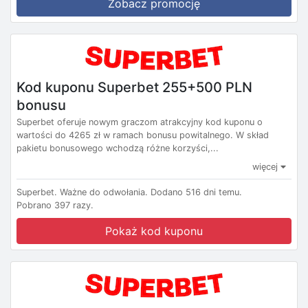
Zobacz promocję
Kod kuponu Superbet 255+500 PLN
bonusu
Superbet oferuje nowym graczom atrakcyjny kod kuponu o
wartości do 4265 zł w ramach bonusu powitalnego. W skład
pakietu bonusowego wchodzą różne korzyści,...
więcej
Superbet.
Ważne do odwołania.
Dodano 516 dni temu.
Pobrano 397 razy.
Pokaż kod kuponu