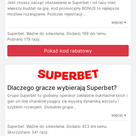
Jeśli chcesz zacząć obstawianie w Superbet i od razu mieć
większy budżet na grę, kod promocyjny BONUS to najlepsze
możliwe rozwiązanie. Podczas rejestracji...
więcej
Superbet.
Ważne do odwołania.
Dodano 199 dni temu.
Pobrano 179 razy.
Pokaż kod rabatowy
Dlaczego gracze wybierają Superbet?
Grupa Superbet to globalny operator zakładów bukmacherskich i
gier on-line charakteryzujący się wysoką dynamiką wzrostu i
szybkim rozwojem. Globalnie grupa...
więcej
Superbet.
Ważne do odwołania.
Dodano 423 dni temu.
Skorzystano 341 razy.