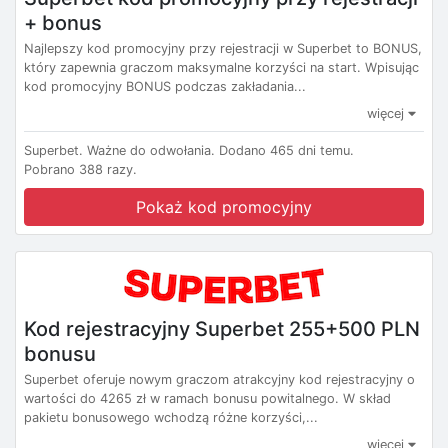
+ bonus
Najlepszy kod promocyjny przy rejestracji w Superbet to BONUS,
który zapewnia graczom maksymalne korzyści na start. Wpisując
kod promocyjny BONUS podczas zakładania...
więcej
Superbet.
Ważne do odwołania.
Dodano 465 dni temu.
Pobrano 388 razy.
Pokaż kod promocyjny
Kod rejestracyjny Superbet 255+500 PLN
bonusu
Superbet oferuje nowym graczom atrakcyjny kod rejestracyjny o
wartości do 4265 zł w ramach bonusu powitalnego. W skład
pakietu bonusowego wchodzą różne korzyści,...
więcej