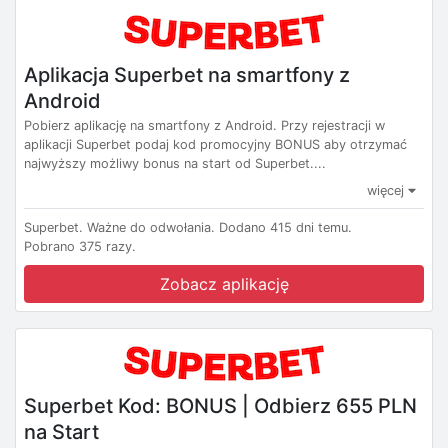
Aplikacja Superbet na smartfony z
Android
Pobierz aplikację na smartfony z Android. Przy rejestracji w
aplikacji Superbet podaj kod promocyjny BONUS aby otrzymać
najwyższy możliwy bonus na start od Superbet....
więcej
Superbet.
Ważne do odwołania.
Dodano 415 dni temu.
Pobrano 375 razy.
Zobacz aplikację
Superbet Kod: BONUS | Odbierz 655 PLN
na Start