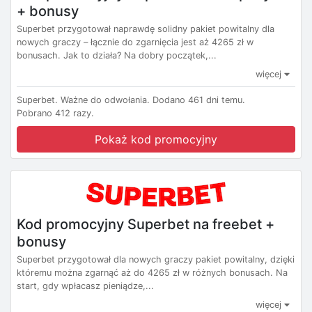
+ bonusy
Superbet przygotował naprawdę solidny pakiet powitalny dla
nowych graczy – łącznie do zgarnięcia jest aż 4265 zł w
bonusach. Jak to działa? Na dobry początek,...
więcej
Superbet.
Ważne do odwołania.
Dodano 461 dni temu.
Pobrano 412 razy.
Pokaż kod promocyjny
Kod promocyjny Superbet na freebet +
bonusy
Superbet przygotował dla nowych graczy pakiet powitalny, dzięki
któremu można zgarnąć aż do 4265 zł w różnych bonusach. Na
start, gdy wpłacasz pieniądze,...
więcej