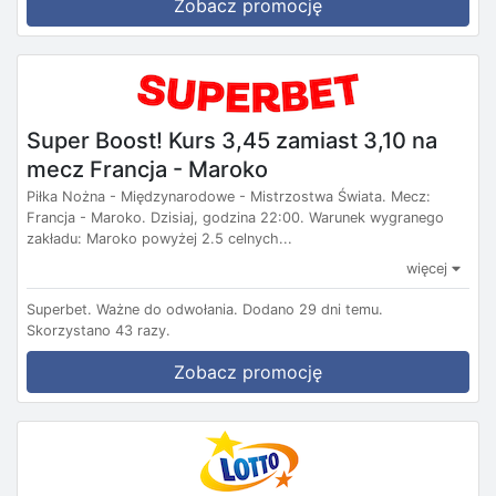
Zobacz promocję
Super Boost! Kurs 3,45 zamiast 3,10 na
mecz Francja - Maroko
Piłka Nożna - Międzynarodowe - Mistrzostwa Świata. Mecz:
Francja - Maroko. Dzisiaj, godzina 22:00. Warunek wygranego
zakładu: Maroko powyżej 2.5 celnych...
więcej
Superbet.
Ważne do odwołania.
Dodano 29 dni temu.
Skorzystano 43 razy.
Zobacz promocję