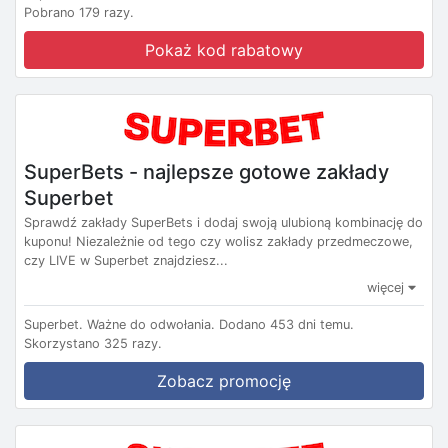
Pobrano 179 razy.
Pokaż kod rabatowy
SuperBets - najlepsze gotowe zakłady
Superbet
Sprawdź zakłady SuperBets i dodaj swoją ulubioną kombinację do
kuponu! Niezależnie od tego czy wolisz zakłady przedmeczowe,
czy LIVE w Superbet znajdziesz...
więcej
Superbet.
Ważne do odwołania.
Dodano 453 dni temu.
Skorzystano 325 razy.
Zobacz promocję