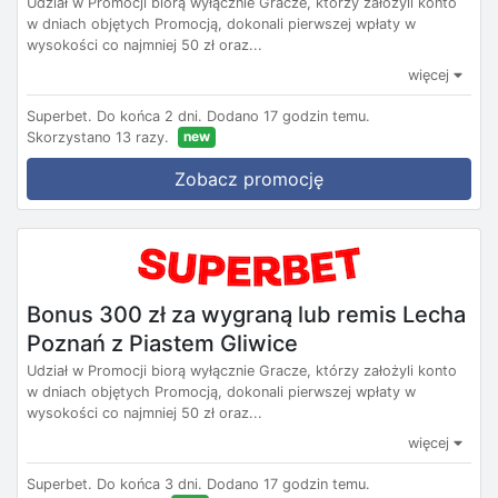
Udział w Promocji biorą wyłącznie Gracze, którzy założyli konto
w dniach objętych Promocją, dokonali pierwszej wpłaty w
wysokości co najmniej 50 zł oraz...
więcej
Superbet.
Do końca 2 dni.
Dodano 17 godzin temu.
new
Skorzystano 13 razy.
Zobacz promocję
Bonus 300 zł za wygraną lub remis Lecha
Poznań z Piastem Gliwice
Udział w Promocji biorą wyłącznie Gracze, którzy założyli konto
w dniach objętych Promocją, dokonali pierwszej wpłaty w
wysokości co najmniej 50 zł oraz...
więcej
Superbet.
Do końca 3 dni.
Dodano 17 godzin temu.