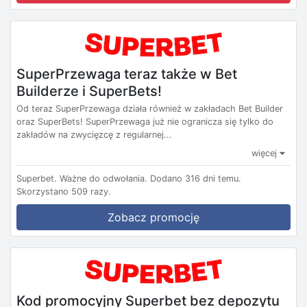
SuperPrzewaga teraz także w Bet
Builderze i SuperBets!
Od teraz SuperPrzewaga działa również w zakładach Bet Builder
oraz SuperBets! SuperPrzewaga już nie ogranicza się tylko do
zakładów na zwycięzcę z regularnej...
więcej
Superbet.
Ważne do odwołania.
Dodano 316 dni temu.
Skorzystano 509 razy.
Zobacz promocję
Kod promocyjny Superbet bez depozytu