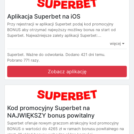
Aplikacja Superbet na iOS
Przy rejestracji w aplikacji Superbet podaj kod promocyjny
BONUS aby otrzymać najwyższy możliwy bonus na start od
Superbet. Najważniejsze zalety aplikacji Superbet:...
więcej
Superbet.
Ważne do odwołania.
Dodano 421 dni temu.
Pobrano 771 razy.
Zobacz aplikację
Kod promocyjny Superbet na
NAJWIĘKSZY bonus powitalny
Superbet oferuje nowym graczom atrakcyjny kod promocyjny
BONUS o wartości do 4265 zł w ramach bonusu powitalnego na