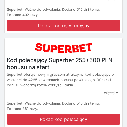
Superbet.
Ważne do odwołania.
Dodano 515 dni temu.
Pobrano 402 razy.
Pokaż kod rejestracyjny
Kod polecający Superbet 255+500 PLN
bonusu na start
Superbet oferuje nowym graczom atrakcyjny kod polecający o
wartości do 4265 zł w ramach bonusu powitalnego. W skład
bonusu wchodzą różne korzyści, takie...
więcej
Superbet.
Ważne do odwołania.
Dodano 516 dni temu.
Pobrano 381 razy.
Pokaż kod polecający