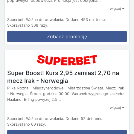
poprawnych odpowiedzi. Promocja jest dostępna...
więcej
Superbet.
Ważne do odwołania.
Dodano 453 dni temu.
Skorzystano 368 razy.
Zobacz promocję
Super Boost! Kurs 2,95 zamiast 2,70 na
mecz Irak - Norwegia
Piłka Nożna - Międzynarodowe - Mistrzostwa Świata. Mecz: Irak
- Norwegia. Środa, godzina 00:00. Warunek wygranego zakładu:
Haaland, Erling powyżej 2.5...
więcej
Superbet.
Ważne do odwołania.
Dodano 52 dni temu.
Skorzystano 60 razy.