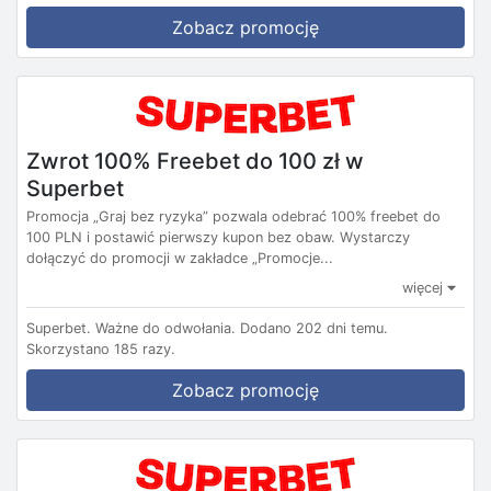
Zobacz promocję
Zwrot 100% Freebet do 100 zł w
Superbet
Promocja „Graj bez ryzyka” pozwala odebrać 100% freebet do
100 PLN i postawić pierwszy kupon bez obaw. Wystarczy
dołączyć do promocji w zakładce „Promocje...
więcej
Superbet.
Ważne do odwołania.
Dodano 202 dni temu.
Skorzystano 185 razy.
Zobacz promocję