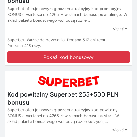
bonusu
Superbet oferuje nowym graczom atrakcyjny kod promocyjny
BONUS o wartości do 4265 zł w ramach bonusu powitalnego. W
skład pakietu bonusowego wchodzą różne...
więcej
Superbet.
Ważne do odwołania.
Dodano 517 dni temu.
Pobrano 415 razy.
Pokaż kod bonusowy
Kod powitalny Superbet 255+500 PLN
bonusu
Superbet oferuje nowym graczom atrakcyjny kod powitalny
BONUS o wartości do 4265 zł w ramach bonusu na start. W
skład pakietu bonusowego wchodzą różne korzyści,...
więcej