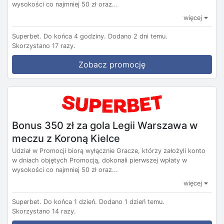
wysokości co najmniej 50 zł oraz...
więcej
Superbet.
Do końca 4 godziny.
Dodano 2 dni temu.
Skorzystano 17 razy.
Zobacz promocję
Bonus 350 zł za gola Legii Warszawa w
meczu z Koroną Kielce
Udział w Promocji biorą wyłącznie Gracze, którzy założyli konto
w dniach objętych Promocją, dokonali pierwszej wpłaty w
wysokości co najmniej 50 zł oraz...
więcej
Superbet.
Do końca 1 dzień.
Dodano 1 dzień temu.
Skorzystano 14 razy.