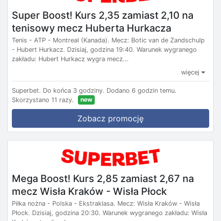
Super Boost! Kurs 2,35 zamiast 2,10 na
tenisowy mecz Huberta Hurkacza
Tenis - ATP - Montreal (Kanada). Mecz: Botic van de Zandschulp
- Hubert Hurkacz. Dzisiaj, godzina 19:40. Warunek wygranego
zakładu: Hubert Hurkacz wygra mecz...
więcej
Superbet.
Do końca 3 godziny.
Dodano 6 godzin temu.
new
Skorzystano 11 razy.
Zobacz promocję
Mega Boost! Kurs 2,85 zamiast 2,67 na
mecz Wisła Kraków - Wisła Płock
Piłka nożna - Polska - Ekstraklasa. Mecz: Wisła Kraków - Wisła
Płock. Dzisiaj, godzina 20:30. Warunek wygranego zakładu: Wisła