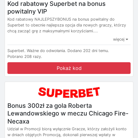
Kod rabatowy Superbet na bonus
powitalny VIP
Kod rabatowy NAJLEPSZYBONUS na bonus powitalny do
Superbet to obecnie najlepsza opcja dla nowych graczy, którzy
chcą zacząć grę z maksymalnymi korzyściami....
więcej
Superbet.
Ważne do odwołania.
Dodano 202 dni temu.
Pobrano 208 razy.
Pokaż kod
Bonus 300zł za gola Roberta
Lewandowskiego w meczu Chicago Fire-
Necaxa
Udział w Promocji biorą wyłącznie Gracze, którzy założyli konto
w dniach objętych Promocją, dokonali pierwszej wpłaty w