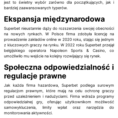
jest to świetny wybór zarówno dla początkujących, jak i
bardziej zaawansowanych typerów.
Ekspansja międzynarodowa
Superbet nieustannie dąży do rozszerzenia swojej obecności
na nowych rynkach. W Polsce firma zdobyła licencję na
prowadzenie zakładów online w 2020 roku, stając się jednym
z kluczowych graczy na rynku. W 2022 roku Superbet przejął
belgijskiego operatora Napoleon Sports & Casino, co
umożliwiło mu wejście na kolejny rozwijający się rynek.
Społeczna odpowiedzialność i
regulacje prawne
Jak każda firma hazardowa, Superbet podlega surowym
regulacjom prawnym, które mają na celu ochronę graczy
przed uzależnieniem i nadużyciami. Firma wdraża programy
odpowiedzialnej gry, oferując użytkownikom możliwość
samowykluczenia, limity wpłat oraz narzędzia do
monitorowania aktywności.