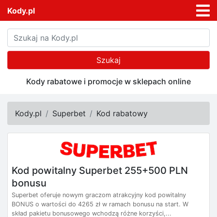
Kody.pl
Szukaj
Kody rabatowe i promocje w sklepach online
Kody.pl
Superbet
Kod rabatowy
Kod powitalny Superbet 255+500 PLN
bonusu
Superbet oferuje nowym graczom atrakcyjny kod powitalny
BONUS o wartości do 4265 zł w ramach bonusu na start. W
skład pakietu bonusowego wchodzą różne korzyści,...