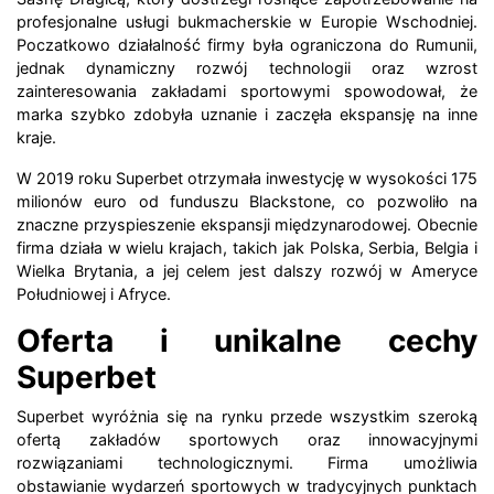
profesjonalne usługi bukmacherskie w Europie Wschodniej.
Poczatkowo działalność firmy była ograniczona do Rumunii,
jednak dynamiczny rozwój technologii oraz wzrost
zainteresowania zakładami sportowymi spowodował, że
marka szybko zdobyła uznanie i zaczęła ekspansję na inne
kraje.
W 2019 roku Superbet otrzymała inwestycję w wysokości 175
milionów euro od funduszu Blackstone, co pozwoliło na
znaczne przyspieszenie ekspansji międzynarodowej. Obecnie
firma działa w wielu krajach, takich jak Polska, Serbia, Belgia i
Wielka Brytania, a jej celem jest dalszy rozwój w Ameryce
Południowej i Afryce.
Oferta i unikalne cechy
Superbet
Superbet wyróżnia się na rynku przede wszystkim szeroką
ofertą zakładów sportowych oraz innowacyjnymi
rozwiązaniami technologicznymi. Firma umożliwia
obstawianie wydarzeń sportowych w tradycyjnych punktach