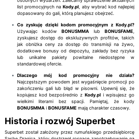
osobnych wydarzeń. Zalecamy sprawdzenie aktualnych
list promocyjnych na
Kody.pl
, aby wybrać kod najlepiej
dopasowany do gali, którą planujesz obejrzeć.
Co zyskuję dzięki kodom promocyjnym z Kody.pl?
Używając kodów
BONUSMMA
lub
BONUSFAME
,
zyskujesz dostęp do ekskluzywnych profitów, takich
jak obniżka ceny za dostęp do transmisji na żywo,
dodatkowe bonusy od depozytu, zakłady bez ryzyka
lub unikalne pakiety powitalne niedostępne w
standardowej ofercie.
Dlaczego mój kod promocyjny nie działa?
Najczęstszym powodem jest wygaśnięcie promocji po
zakończeniu gali lub błąd w pisowni. Upewnij się, że
kopiujesz kod bezpośrednio z
Kody.pl
i wpisujesz go
wielkimi literami bez spacji. Pamiętaj, że kody
BONUSMMA
i
BONUSFAME
mają charakter czasowy.
Historia i rozwój Superbet
Superbet został założony przez rumuńskiego przedsiębiorcę
Sashę Dragicą, który dostrzegł rosnące zapotrzebowanie na