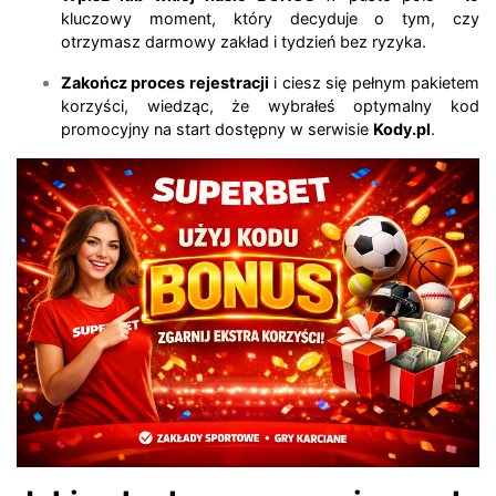
kluczowy moment, który decyduje o tym, czy
otrzymasz darmowy zakład i tydzień bez ryzyka.
Zakończ proces rejestracji
i ciesz się pełnym pakietem
korzyści, wiedząc, że wybrałeś optymalny kod
promocyjny na start dostępny w serwisie
Kody.pl
.