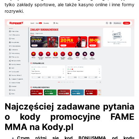
tylko zakłady sportowe, ale także kasyno online i inne formy
rozrywki.
Najczęściej zadawane pytania
o kody promocyjne FAME
MMA na Kody.pl
Czym różni się kod BONUSMMA od kodu