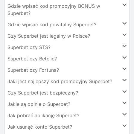
Gdzie wpisać kod promocyjny BONUS w
Superbet?
Gdzie wpisać kod powitalny Superbet?
Czy Superbet jest legalny w Polsce?
Superbet czy STS?
Superbet czy Betclic?
Superbet czy Fortuna?
Jaki jest najlepszy kod promocyjny Superbet?
Czy Superbet jest bezpieczny?
Jakie są opinie o Superbet?
Jak pobrać aplikację Superbet?
Jak usunąć konto Superbet?