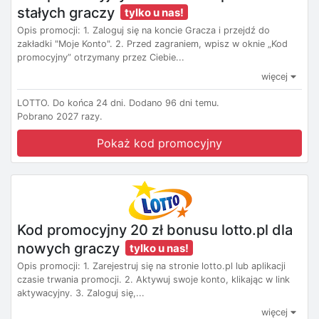
stałych graczy
tylko u nas!
Opis promocji: 1. Zaloguj się na koncie Gracza i przejdź do
zakładki "Moje Konto". 2. Przed zagraniem, wpisz w oknie „Kod
promocyjny” otrzymany przez Ciebie...
więcej
LOTTO.
Do końca 24 dni.
Dodano 96 dni temu.
Pobrano 2027 razy.
Pokaż kod promocyjny
Kod promocyjny 20 zł bonusu lotto.pl dla
nowych graczy
tylko u nas!
Opis promocji: 1. Zarejestruj się na stronie lotto.pl lub aplikacji
czasie trwania promocji. 2. Aktywuj swoje konto, klikając w link
aktywacyjny. 3. Zaloguj się,...
więcej