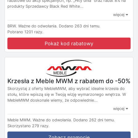
rabatowe do akcji specjalnych, np. „Hity dnia” oraz rabat 8% na
produkty Sprzedawcy Black Red White...
więcej
BRW.
Ważne do odwołania.
Dodano 263 dni temu.
Pobrano 1201 razy.
Pokaż kod rabatowy
Krzesła z Meble MWM z rabatem do -50%
Skorzystaj z oferty MebleMWM, aby wybrać idealne krzesła do
stołu, które wpiszą się w Twoją wizję wymarzonego wnętrza. W
MebleMWM doskonale wiemy, że odpowiednie...
więcej
Meble MWM.
Ważne do odwołania.
Dodano 262 dni temu.
Skorzystano 279 razy.
Zobacz promocję