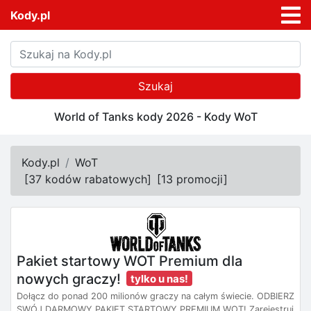
Kody.pl
Szukaj
World of Tanks kody 2026 - Kody WoT
Kody.pl
WoT
[
37 kodów rabatowych
]
[
13 promocji
]
Pakiet startowy WOT Premium dla
nowych graczy!
tylko u nas!
Dołącz do ponad 200 milionów graczy na całym świecie. ODBIERZ
SWÓJ DARMOWY PAKIET STARTOWY PREMIUM WOT! Zarejestruj