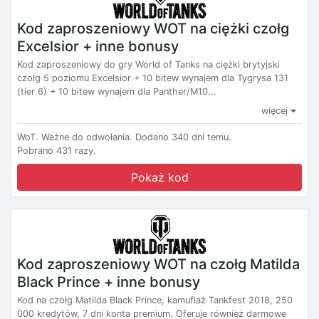
Kod zaproszeniowy WOT na ciężki czołg
Excelsior + inne bonusy
Kod zaproszeniowy do gry World of Tanks na ciężki brytyjski
czołg 5 poziomu Excelsior + 10 bitew wynajem dla Tygrysa 131
(tier 6) + 10 bitew wynajem dla Panther/M10...
więcej
WoT.
Ważne do odwołania.
Dodano 340 dni temu.
Pobrano 431 razy.
Pokaż kod
Kod zaproszeniowy WOT na czołg Matilda
Black Prince + inne bonusy
Kod na czołg Matilda Black Prince, kamuflaż Tankfest 2018, 250
000 kredytów, 7 dni konta premium. Oferuje również darmowe