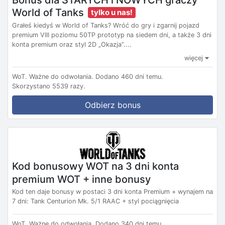
World of Tanks
tylko u nas!
Grałeś kiedyś w World of Tanks? Wróć do gry i zgarnij pojazd
premium VIII poziomu 50TP prototyp na siedem dni, a także 3 dni
konta premium oraz styl 2D „Okazja”....
więcej
WoT.
Ważne do odwołania.
Dodano 460 dni temu.
Skorzystano 5539 razy.
Odbierz bonus
Kod bonusowy WOT na 3 dni konta
premium WOT + inne bonusy
Kod ten daje bonusy w postaci 3 dni konta Premium + wynajem na
7 dni: Tank Centurion Mk. 5/1 RAAC + styl pociągnięcia
WoT.
Ważne do odwołania.
Dodano 340 dni temu.