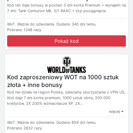
Kod ten daje bonusy w postaci 3 dni konta Premium + wynajem na
7 dni: Tank Centurion Mk. 5/1 RAAC + styl pociągnięcia
WoT.
Ważne do odwołania.
Dodano 340 dni temu.
Pobrano 1348 razy.
Pokaż kod
Kod zaproszeniowy WOT na 1000 sztuk
złota + inne bonusy
Kod nie działa na region Polska, zalecamy skorzystanie z VPN US.
Kod daje 7 dni konta premium, 1000 sztuk złota, 200 000
kredytów, 2X 200% wzmacniacze XP, 2X...
więcej
WoT.
Ważne do odwołania.
Dodano 859 dni temu.
Pobrano 2832 razy.