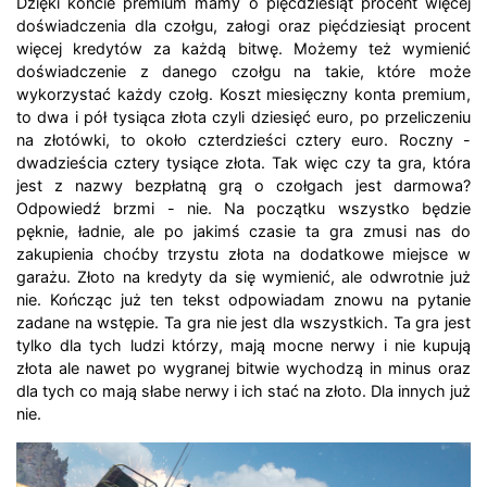
Dzięki koncie premium mamy o pięćdziesiąt procent więcej
doświadczenia dla czołgu, załogi oraz pięćdziesiąt procent
więcej kredytów za każdą bitwę. Możemy też wymienić
doświadczenie z danego czołgu na takie, które może
wykorzystać każdy czołg. Koszt miesięczny konta premium,
to dwa i pół tysiąca złota czyli dziesięć euro, po przeliczeniu
na złotówki, to około czterdzieści cztery euro. Roczny -
dwadzieścia cztery tysiące złota. Tak więc czy ta gra, która
jest z nazwy bezpłatną grą o czołgach jest darmowa?
Odpowiedź brzmi - nie. Na początku wszystko będzie
pęknie, ładnie, ale po jakimś czasie ta gra zmusi nas do
zakupienia choćby trzystu złota na dodatkowe miejsce w
garażu. Złoto na kredyty da się wymienić, ale odwrotnie już
nie. Kończąc już ten tekst odpowiadam znowu na pytanie
zadane na wstępie. Ta gra nie jest dla wszystkich. Ta gra jest
tylko dla tych ludzi którzy, mają mocne nerwy i nie kupują
złota ale nawet po wygranej bitwie wychodzą in minus oraz
dla tych co mają słabe nerwy i ich stać na złoto. Dla innych już
nie.