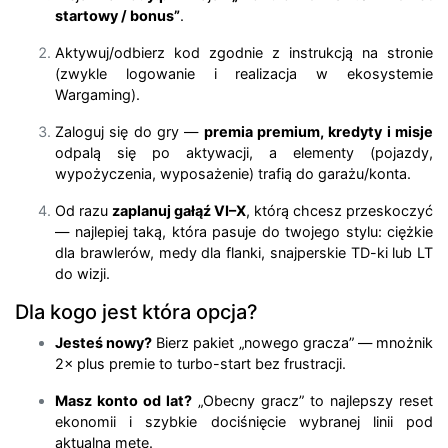
startowy / bonus”
.
Aktywuj/odbierz kod zgodnie z instrukcją na stronie
(zwykle logowanie i realizacja w ekosystemie
Wargaming).
Zaloguj się do gry —
premia premium, kredyty i misje
odpalą się po aktywacji, a elementy (pojazdy,
wypożyczenia, wyposażenie) trafią do garażu/konta.
Od razu
zaplanuj gałąź VI–X
, którą chcesz przeskoczyć
— najlepiej taką, która pasuje do twojego stylu: ciężkie
dla brawlerów, medy dla flanki, snajperskie TD-ki lub LT
do wizji.
Dla kogo jest która opcja?
Jesteś nowy?
Bierz pakiet „nowego gracza” — mnożnik
2× plus premie to turbo-start bez frustracji.
Masz konto od lat?
„Obecny gracz” to najlepszy reset
ekonomii i szybkie dociśnięcie wybranej linii pod
aktualną metę.