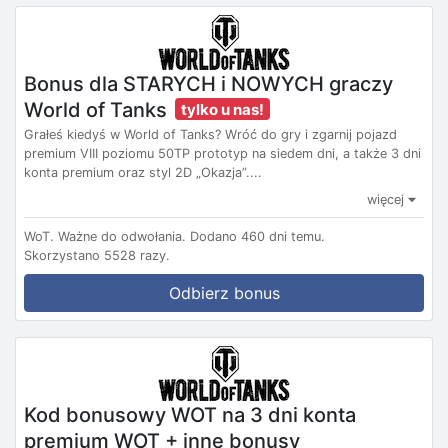
Bonus dla STARYCH i NOWYCH graczy
World of Tanks
tylko u nas!
Grałeś kiedyś w World of Tanks? Wróć do gry i zgarnij pojazd
premium VIII poziomu 50TP prototyp na siedem dni, a także 3 dni
konta premium oraz styl 2D „Okazja”....
więcej
WoT.
Ważne do odwołania.
Dodano 460 dni temu.
Skorzystano 5528 razy.
Odbierz bonus
Kod bonusowy WOT na 3 dni konta
premium WOT + inne bonusy