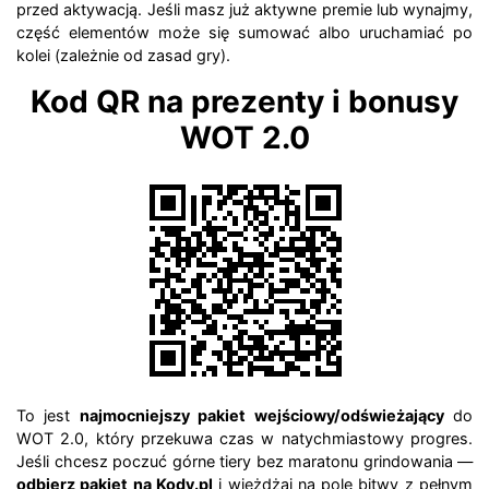
przed aktywacją. Jeśli masz już aktywne premie lub wynajmy,
część elementów może się sumować albo uruchamiać po
kolei (zależnie od zasad gry).
Kod QR na prezenty i bonusy
WOT 2.0
To jest
najmocniejszy pakiet wejściowy/odświeżający
do
WOT 2.0, który przekuwa czas w natychmiastowy progres.
Jeśli chcesz poczuć górne tiery bez maratonu grindowania —
odbierz pakiet na Kody.pl
i wjeżdżaj na pole bitwy z pełnym