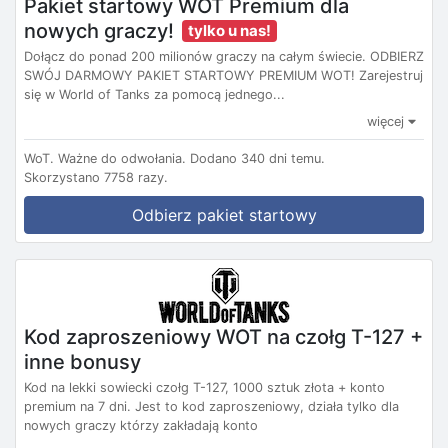
Pakiet startowy WOT Premium dla
nowych graczy!
tylko u nas!
Dołącz do ponad 200 milionów graczy na całym świecie. ODBIERZ
SWÓJ DARMOWY PAKIET STARTOWY PREMIUM WOT! Zarejestruj
się w World of Tanks za pomocą jednego...
więcej
WoT.
Ważne do odwołania.
Dodano 340 dni temu.
Skorzystano 7758 razy.
Odbierz pakiet startowy
Kod zaproszeniowy WOT na czołg T-127 +
inne bonusy
Kod na lekki sowiecki czołg T-127, 1000 sztuk złota + konto
premium na 7 dni. Jest to kod zaproszeniowy, działa tylko dla
nowych graczy którzy zakładają konto