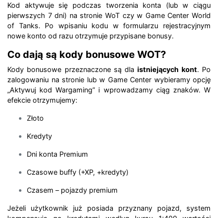
Kod aktywuje się podczas tworzenia konta (lub w ciągu
pierwszych 7 dni) na stronie WoT czy w Game Center
World
of Tanks
. Po wpisaniu kodu w formularzu rejestracyjnym
nowe konto od razu otrzymuje przypisane bonusy.
Co dają są kody bonusowe WOT?
Kody bonusowe przeznaczone są dla
istniejących kont
. Po
zalogowaniu na stronie lub w Game Center wybieramy opcję
„Aktywuj kod Wargaming” i wprowadzamy ciąg znaków. W
efekcie otrzymujemy:
Złoto
Kredyty
Dni konta Premium
Czasowe buffy (+XP, +kredyty)
Czasem – pojazdy premium
Jeżeli użytkownik już posiada przyznany pojazd, system