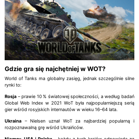
Gdzie gra się najchętniej w WOT?
World of Tanks ma globalny zasięg, jednak szczególnie silne
rynki to:
Rosja
– prawie 10 % światowej społeczności, a według badań
Global Web Index w 2021 WoT była najpopularniejszą serią
gier wśród rosyjskich internautów w wieku 16–64 lata.
Ukraina
– Nielsen uznał WoT za najbardziej popularną i
rozpoznawalną grę wśród Ukraińców.
Niemcy, USA i Polska
– każdy z tych krajów odpowiada za