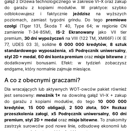
gałąź z Drzewa technologicznego w zakresie VI–X oraz zakup
do garażu z kopiami modułów. W praktyce: szybko
odblokowujesz i faktycznie
jeździsz
na wyższych
poziomach, zamiast tygodni grindu. Do tego
premiowe
czołgi
(Tiger 131, Škoda T 40, Type 64; w regionie CN
zamiennie T-34-85M),
IS-2 Ekranowany
jako VII tier
premium,
30 dni wypożyczeń
na VIII (122 TM, XM66F) i IX (E
77, UDES 03 3), solidne
6 000 000 kredytów
,
8 sztuk
standardowego wyposażenia
,
x5 Podręcznik uniwersalny
,
styl 2D + medal
,
60 dni konta premium
oraz
misje bitewne
z
dodatkowymi bonusami. Efekt: w tydzień zobaczysz
endgame, który normalnie zajmuje miesiące.
A co z obecnymi graczami?
Dla wracających lub aktywnych WOT-owców pakiet również
jest sensowny:
mnożnik 1×
na dowolną gałąź VI–X + zakup
do garażu z kopiami modułów, do tego
10 000 000
kredytów
,
15 000 obligacji
,
2 500 złota
,
50× Rozkaz
przeszkolenia załogi
,
x5 Podręcznik uniwersalny
,
60 dni
premium
,
styl 2D + medal
oraz
misje bitewne
. To znakomity
zastrzyk surowców pod nowe linie, odbudowę ekonomii lub