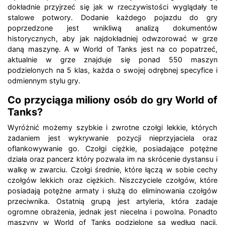
dokładnie przyjrzeć się jak w rzeczywistości wyglądały te
stalowe potwory. Dodanie każdego pojazdu do gry
poprzedzone jest wnikliwą analizą dokumentów
historycznych, aby jak najdokładniej odwzorować w grze
daną maszynę. A w World of Tanks jest na co popatrzeć,
aktualnie w grze znajduje się ponad 550 maszyn
podzielonych na 5 klas, każda o swojej odrębnej specyfice i
odmiennym stylu gry.
Co przyciąga miliony osób do gry World of
Tanks?
Wyróżnić możemy szybkie i zwrotne czołgi lekkie, których
zadaniem jest wykrywanie pozycji nieprzyjaciela oraz
oflankowywanie go. Czołgi ciężkie, posiadające potężne
działa oraz pancerz który pozwala im na skrócenie dystansu i
walkę w zwarciu. Czołgi średnie, które łączą w sobie cechy
czołgów lekkich oraz ciężkich. Niszczyciele czołgów, które
posiadają potężne armaty i służą do eliminowania czołgów
przeciwnika. Ostatnią grupą jest artyleria, która zadaje
ogromne obrażenia, jednak jest niecelna i powolna. Ponadto
maszyny w World of Tanks podzielone są według nacji,