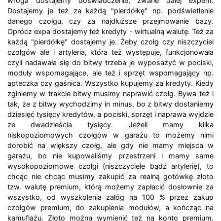
wroga dostajemy doświadczenie, zwane dalej expem.
Dostajemy je też za każdą "pierdółkę" np. podświetlenie
danego czołgu, czy za najdłuższe przejmowanie bazy.
Oprócz expa dostajemy też kredyty - wirtualną walutę. Też za
każdą "pierdółkę" dostajemy je. Żeby czołg czy niszczyciel
czołgów ale i artyleria, która też występuje, funkcjonowała
czyli nadawała się do bitwy trzeba je wyposażyć w pociski,
moduły wspomagające, ale też i sprzęt wspomagający np.
apteczka czy gaśnica. Wszystko kupujemy za kredyty. Kiedy
zginiemy w trakcie bitwy musimy naprawić czołg. Bywa też i
tak, że z bitwy wychodzimy in minus, bo z bitwy dostaniemy
dziesięć tysięcy kredytów, a pociski, sprzęt i naprawa wyjdzie
ze dwadzieścia tysięcy. Jeżeli mamy kilka
niskopoziomowych czołgów w garażu to możemy nimi
dorobić na większy czołg, ale gdy nie mamy miejsca w
garażu, bo nie kupowaliśmy przestrzeni i mamy same
wysokopoziomowe czołgi (niszczyciele bądź artylerię), to
chcąc nie chcąc musimy zakupić za realną gotówkę złoto
tzw. walutę premium, którą możemy zapłacić dosłownie za
wszystko, od wyszkolenia załóg na 100 % przez zakup
czołgów premium, do zakupienia modułów, a kończąc na
kamuflażu. Złoto można wymienić też na konto premium.