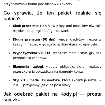
przygotowanie konta pod klanówki i eventy.
Co sprawia, że ten pakiet realnie się
opłaca?
Skok przez mid-tier
: VI–X z kopiami modułów niweluje
największe „progi bólu” grindowania.
Długie premium (60 dni)
: więcej kredytów i expa w
każdym meczu, więc szybciej domykasz kolejne cele.
Wypożyczenia VIII i IX
: testujesz meta i style gry bez
przepalania zasobów.
Ekonomia i załogi
: kredyty, obligacje, złoto i rozkazy
przeszkolenia porządkują fundamenty konta.
Styl 2D + medal
: kosmetyka, która akcentuje udział w
2.0 — przyjemny „flex” na polu bitwy.
Jak odebrać pakiet na Kody.pl — prosta
ścieżka