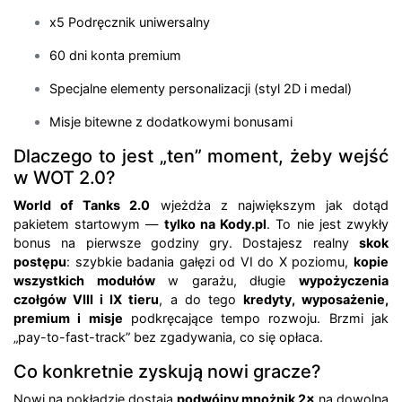
x5 Podręcznik uniwersalny
60 dni konta premium
Specjalne elementy personalizacji (styl 2D i medal)
Misje bitewne z dodatkowymi bonusami
Dlaczego to jest „ten” moment, żeby wejść
w WOT 2.0?
World of Tanks 2.0
wjeżdża z największym jak dotąd
pakietem startowym —
tylko na Kody.pl
. To nie jest zwykły
bonus na pierwsze godziny gry. Dostajesz realny
skok
postępu
: szybkie badania gałęzi od VI do X poziomu,
kopie
wszystkich modułów
w garażu, długie
wypożyczenia
czołgów VIII i IX tieru
, a do tego
kredyty, wyposażenie,
premium i misje
podkręcające tempo rozwoju. Brzmi jak
„pay-to-fast-track” bez zgadywania, co się opłaca.
Co konkretnie zyskują nowi gracze?
Nowi na pokładzie dostają
podwójny mnożnik 2×
na dowolną