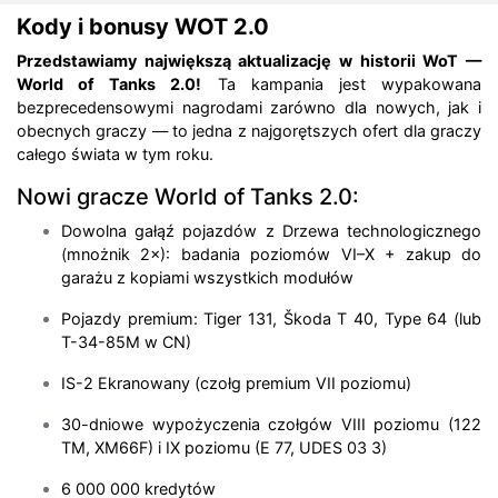
Kody i bonusy WOT 2.0
Przedstawiamy największą aktualizację w historii WoT —
World of Tanks 2.0!
Ta kampania jest wypakowana
bezprecedensowymi nagrodami zarówno dla nowych, jak i
obecnych graczy — to jedna z najgorętszych ofert dla graczy
całego świata w tym roku.
Nowi gracze World of Tanks 2.0:
Dowolna gałąź pojazdów z Drzewa technologicznego
(mnożnik 2×): badania poziomów VI–X + zakup do
garażu z kopiami wszystkich modułów
Pojazdy premium: Tiger 131, Škoda T 40, Type 64 (lub
T-34-85M w CN)
IS-2 Ekranowany (czołg premium VII poziomu)
30-dniowe wypożyczenia czołgów VIII poziomu (122
TM, XM66F) i IX poziomu (E 77, UDES 03 3)
6 000 000 kredytów