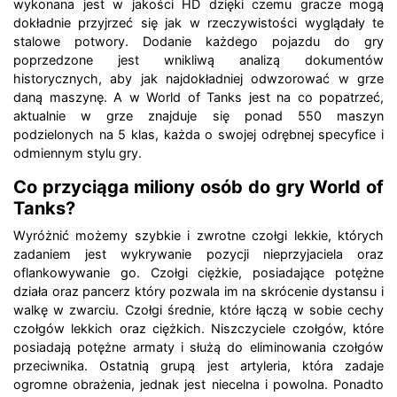
wykonana jest w jakości HD dzięki czemu gracze mogą
dokładnie przyjrzeć się jak w rzeczywistości wyglądały te
stalowe potwory. Dodanie każdego pojazdu do gry
poprzedzone jest wnikliwą analizą dokumentów
historycznych, aby jak najdokładniej odwzorować w grze
daną maszynę. A w World of Tanks jest na co popatrzeć,
aktualnie w grze znajduje się ponad 550 maszyn
podzielonych na 5 klas, każda o swojej odrębnej specyfice i
odmiennym stylu gry.
Co przyciąga miliony osób do gry World of
Tanks?
Wyróżnić możemy szybkie i zwrotne czołgi lekkie, których
zadaniem jest wykrywanie pozycji nieprzyjaciela oraz
oflankowywanie go. Czołgi ciężkie, posiadające potężne
działa oraz pancerz który pozwala im na skrócenie dystansu i
walkę w zwarciu. Czołgi średnie, które łączą w sobie cechy
czołgów lekkich oraz ciężkich. Niszczyciele czołgów, które
posiadają potężne armaty i służą do eliminowania czołgów
przeciwnika. Ostatnią grupą jest artyleria, która zadaje
ogromne obrażenia, jednak jest niecelna i powolna. Ponadto