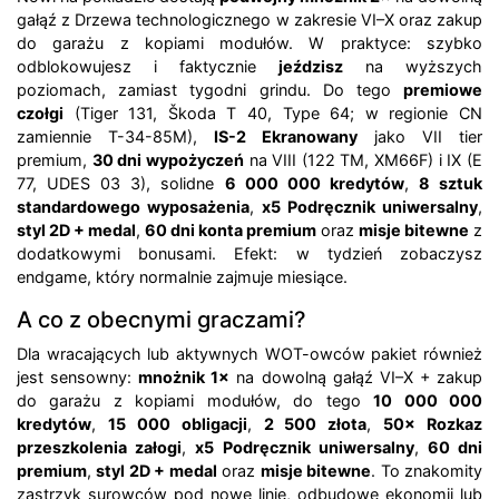
gałąź z Drzewa technologicznego w zakresie VI–X oraz zakup
do garażu z kopiami modułów. W praktyce: szybko
odblokowujesz i faktycznie
jeździsz
na wyższych
poziomach, zamiast tygodni grindu. Do tego
premiowe
czołgi
(Tiger 131, Škoda T 40, Type 64; w regionie CN
zamiennie T-34-85M),
IS-2 Ekranowany
jako VII tier
premium,
30 dni wypożyczeń
na VIII (122 TM, XM66F) i IX (E
77, UDES 03 3), solidne
6 000 000 kredytów
,
8 sztuk
standardowego wyposażenia
,
x5 Podręcznik uniwersalny
,
styl 2D + medal
,
60 dni konta premium
oraz
misje bitewne
z
dodatkowymi bonusami. Efekt: w tydzień zobaczysz
endgame, który normalnie zajmuje miesiące.
A co z obecnymi graczami?
Dla wracających lub aktywnych WOT-owców pakiet również
jest sensowny:
mnożnik 1×
na dowolną gałąź VI–X + zakup
do garażu z kopiami modułów, do tego
10 000 000
kredytów
,
15 000 obligacji
,
2 500 złota
,
50× Rozkaz
przeszkolenia załogi
,
x5 Podręcznik uniwersalny
,
60 dni
premium
,
styl 2D + medal
oraz
misje bitewne
. To znakomity
zastrzyk surowców pod nowe linie, odbudowę ekonomii lub