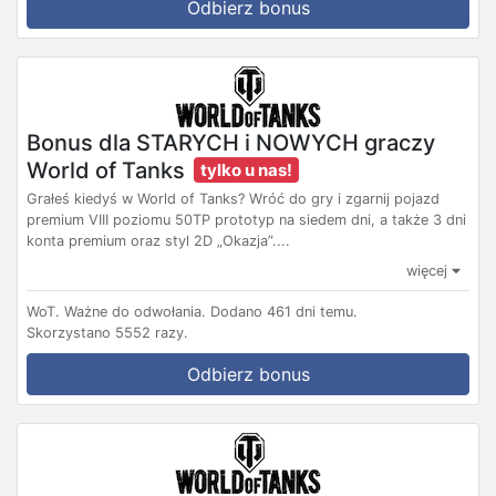
Odbierz bonus
Bonus dla STARYCH i NOWYCH graczy
World of Tanks
tylko u nas!
Grałeś kiedyś w World of Tanks? Wróć do gry i zgarnij pojazd
premium VIII poziomu 50TP prototyp na siedem dni, a także 3 dni
konta premium oraz styl 2D „Okazja”....
więcej
WoT.
Ważne do odwołania.
Dodano 461 dni temu.
Skorzystano 5552 razy.
Odbierz bonus