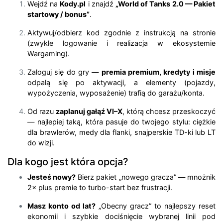
Wejdź na
Kody.pl
i znajdź
„World of Tanks 2.0 — Pakiet
startowy / bonus”
.
Aktywuj/odbierz kod zgodnie z instrukcją na stronie
(zwykle logowanie i realizacja w ekosystemie
Wargaming).
Zaloguj się do gry —
premia premium, kredyty i misje
odpalą się po aktywacji, a elementy (pojazdy,
wypożyczenia, wyposażenie) trafią do garażu/konta.
Od razu
zaplanuj gałąź VI–X
, którą chcesz przeskoczyć
— najlepiej taką, która pasuje do twojego stylu: ciężkie
dla brawlerów, medy dla flanki, snajperskie TD-ki lub LT
do wizji.
Dla kogo jest która opcja?
Jesteś nowy?
Bierz pakiet „nowego gracza” — mnożnik
2× plus premie to turbo-start bez frustracji.
Masz konto od lat?
„Obecny gracz” to najlepszy reset
ekonomii i szybkie dociśnięcie wybranej linii pod