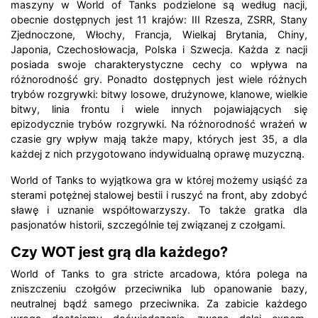
maszyny w World of Tanks podzielone są według nacji,
obecnie dostępnych jest 11 krajów: III Rzesza, ZSRR, Stany
Zjednoczone, Włochy, Francja, Wielkaj Brytania, Chiny,
Japonia, Czechosłowacja, Polska i Szwecja. Każda z nacji
posiada swoje charakterystyczne cechy co wpływa na
różnorodność gry. Ponadto dostępnych jest wiele różnych
trybów rozgrywki: bitwy losowe, drużynowe, klanowe, wielkie
bitwy, linia frontu i wiele innych pojawiających się
epizodycznie trybów rozgrywki. Na różnorodność wrażeń w
czasie gry wpływ mają także mapy, których jest 35, a dla
każdej z nich przygotowano indywidualną oprawę muzyczną.
World of Tanks to wyjątkowa gra w której możemy usiąść za
sterami potężnej stalowej bestii i ruszyć na front, aby zdobyć
sławę i uznanie współtowarzyszy. To także gratka dla
pasjonatów historii, szczególnie tej związanej z czołgami.
Czy WOT jest grą dla każdego?
World of Tanks to gra stricte arcadowa, która polega na
zniszczeniu czołgów przeciwnika lub opanowanie bazy,
neutralnej bądź samego przeciwnika. Za zabicie każdego