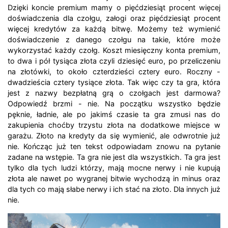
Dzięki koncie premium mamy o pięćdziesiąt procent więcej
doświadczenia dla czołgu, załogi oraz pięćdziesiąt procent
więcej kredytów za każdą bitwę. Możemy też wymienić
doświadczenie z danego czołgu na takie, które może
wykorzystać każdy czołg. Koszt miesięczny konta premium,
to dwa i pół tysiąca złota czyli dziesięć euro, po przeliczeniu
na złotówki, to około czterdzieści cztery euro. Roczny -
dwadzieścia cztery tysiące złota. Tak więc czy ta gra, która
jest z nazwy bezpłatną grą o czołgach jest darmowa?
Odpowiedź brzmi - nie. Na początku wszystko będzie
pęknie, ładnie, ale po jakimś czasie ta gra zmusi nas do
zakupienia choćby trzystu złota na dodatkowe miejsce w
garażu. Złoto na kredyty da się wymienić, ale odwrotnie już
nie. Kończąc już ten tekst odpowiadam znowu na pytanie
zadane na wstępie. Ta gra nie jest dla wszystkich. Ta gra jest
tylko dla tych ludzi którzy, mają mocne nerwy i nie kupują
złota ale nawet po wygranej bitwie wychodzą in minus oraz
dla tych co mają słabe nerwy i ich stać na złoto. Dla innych już
nie.