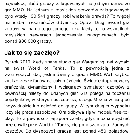
największą ilość graczy zalogowanych na jednym serwerze
gry MMO. Na jednym z rosyjskich serwerów zalogowanych
było wtedy 190 541 graczy, robi wrażenie prawda? To więcej
niż liczba mieszkańców Gdyni czy Opola. Drugi rekord gra
zdobyła w marcu tego samego roku, kiedy to na wszystkich
rosyjskich serwerach jednocześnie zalogowanych było
ponad 800 000 graczy.
Jak to się zaczłęo?
Był rok 2010, kiedy znane studio gier Wargaming. net wydało
na świat World of Tanks. To z pewnością jedna z
ważniejszych dat, jeśli mówimy o grach MMO. WoT szybko
zyskał rzeszę fanów na całym świecie. Świetnie dopracowany
graficznie, dynamiczny i wciągający symulator czołgów z
pewnością należy do udanych gier. Gra polega na toczeniu
pojedynków, w których uczestniczą czołgi. Można w nią grać
indywidualnie lub należeć do grupy. W tym drugim wypadku
liczy się praca zespołowa. Gra odbywa się w modelu free-to-
play. To z pewnością jej spora zaleta, gdyż można spędzać
miłe chwile przy World of Tanks, nie ponosząc za to żadnych
kosztów. Do dyspozycji gracza jest ponad 450 pojazdów.