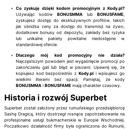
Co zyskuję dzięki kodom promocyjnym z Kody.pl?
Używając kodów
BONUSMMA
lub
BONUSFAME
,
zyskujesz dostęp do ekskluzywnych profitów, takich
jak obniżka ceny za dostęp do transmisji na żywo,
dodatkowe bonusy od depozytu, zakłady bez ryzyka
lub unikalne pakiety powitalne niedostępne w
standardowej ofercie.
Dlaczego mój kod promocyjny nie działa?
Najczęstszym powodem jest wygaśnięcie promocji po
zakończeniu gali lub błąd w pisowni. Upewnij się, że
kopiujesz kod bezpośrednio z
Kody.pl
i wpisujesz go
wielkimi literami bez spacji. Pamiętaj, że kody
BONUSMMA
i
BONUSFAME
mają charakter czasowy.
Historia i rozwój Superbet
Superbet został założony przez rumuńskiego przedsiębiorcę
Sashę Dragicą, który dostrzegł rosnące zapotrzebowanie na
profesjonalne usługi bukmacherskie w Europie Wschodniej.
Poczatkowo działalność firmy była ograniczona do Rumunii,