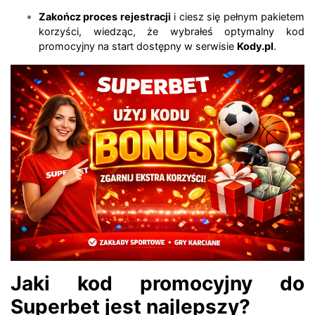
Zakończ proces rejestracji
i ciesz się pełnym pakietem
korzyści, wiedząc, że wybrałeś optymalny kod
promocyjny na start dostępny w serwisie
Kody.pl
.
Jaki kod promocyjny do
Superbet
jest najlepszy
?