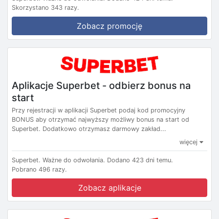
Skorzystano 343 razy.
Zobacz promocję
Aplikacje Superbet - odbierz bonus na
start
Przy rejestracji w aplikacji Superbet podaj kod promocyjny
BONUS aby otrzymać najwyższy możliwy bonus na start od
Superbet. Dodatkowo otrzymasz darmowy zakład...
więcej
Superbet.
Ważne do odwołania.
Dodano 423 dni temu.
Pobrano 496 razy.
Zobacz aplikacje