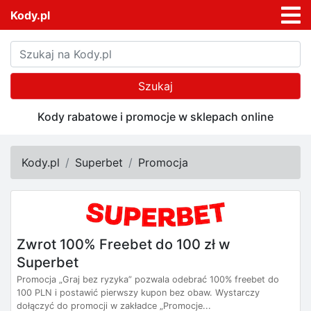
Kody.pl
Szukaj
Kody rabatowe i promocje w sklepach online
Kody.pl
Superbet
Promocja
Zwrot 100% Freebet do 100 zł w
Superbet
Promocja „Graj bez ryzyka” pozwala odebrać 100% freebet do
100 PLN i postawić pierwszy kupon bez obaw. Wystarczy
dołączyć do promocji w zakładce „Promocje...