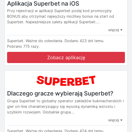
Aplikacja Superbet na iOS
Przy rejestracji w aplikacji Superbet podaj kod promocyjny
BONUS aby otrzymać najwyższy możliwy bonus na start od
Superbet. Najważniejsze zalety aplikacji Superbet:...
więcej
Superbet.
Ważne do odwołania.
Dodano 423 dni temu.
Pobrano 775 razy.
Zobacz aplikację
Dlaczego gracze wybierają Superbet?
Grupa Superbet to globalny operator zakładów bukmacherskich i
gier on-line charakteryzujący się wysoką dynamiką wzrostu i
szybkim rozwojem. Globalnie grupa...
więcej
Superbet.
Ważne do odwołania.
Dodano 424 dni temu.