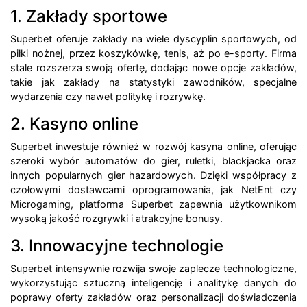
1. Zakłady sportowe
Superbet oferuje zakłady na wiele dyscyplin sportowych, od
piłki nożnej, przez koszykówkę, tenis, aż po e-sporty. Firma
stale rozszerza swoją ofertę, dodając nowe opcje zakładów,
takie jak zakłady na statystyki zawodników, specjalne
wydarzenia czy nawet politykę i rozrywkę.
2. Kasyno online
Superbet inwestuje również w rozwój kasyna online, oferując
szeroki wybór automatów do gier, ruletki, blackjacka oraz
innych popularnych gier hazardowych. Dzięki współpracy z
czołowymi dostawcami oprogramowania, jak NetEnt czy
Microgaming, platforma Superbet zapewnia użytkownikom
wysoką jakość rozgrywki i atrakcyjne bonusy.
3. Innowacyjne technologie
Superbet intensywnie rozwija swoje zaplecze technologiczne,
wykorzystując sztuczną inteligencję i analitykę danych do
poprawy oferty zakładów oraz personalizacji doświadczenia