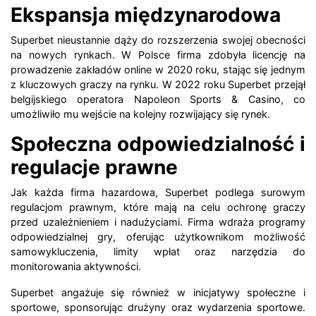
Ekspansja międzynarodowa
Superbet nieustannie dąży do rozszerzenia swojej obecności
na nowych rynkach. W Polsce firma zdobyła licencję na
prowadzenie zakładów online w 2020 roku, stając się jednym
z kluczowych graczy na rynku. W 2022 roku Superbet przejął
belgijskiego operatora Napoleon Sports & Casino, co
umożliwiło mu wejście na kolejny rozwijający się rynek.
Społeczna odpowiedzialność i
regulacje prawne
Jak każda firma hazardowa, Superbet podlega surowym
regulacjom prawnym, które mają na celu ochronę graczy
przed uzależnieniem i nadużyciami. Firma wdraża programy
odpowiedzialnej gry, oferując użytkownikom możliwość
samowykluczenia, limity wpłat oraz narzędzia do
monitorowania aktywności.
Superbet angażuje się również w inicjatywy społeczne i
sportowe, sponsorując drużyny oraz wydarzenia sportowe.