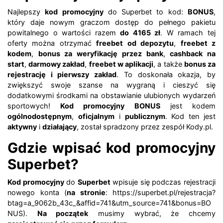
Najlepszy
kod promocyjny
do Superbet to kod:
BONUS
,
który daje nowym graczom dostęp do pełnego pakietu
powitalnego o wartości razem
do 4165 zł
. W ramach tej
oferty można otrzymać
freebet od depozytu
,
freebet z
kodem
,
bonus za weryfikację przez bank
,
cashback na
start
,
darmowy zakład
,
freebet w aplikacji
, a także
bonus za
rejestrację i pierwszy zakład
. To doskonała okazja, by
zwiększyć swoje szanse na wygraną i cieszyć się
dodatkowymi środkami na obstawianie ulubionych wydarzeń
sportowych!
Kod promocyjny BONUS
jest kodem
ogólnodostępnym
,
oficjalnym
i
publicznym
. Kod ten jest
aktywny
i
działający
, został spradzony przez zespół Kody.pl.
Gdzie wpisać kod promocyjny
Superbet?
Kod promocyjny
do
Superbet
wpisuje się podczas rejestracji
nowego konta (
na stronie
:
https://superbet.pl/rejestracja?
btag=a_9062b_43c_&affid=741&utm_source=741&bonus=BO
NUS
).
Na początek
musimy wybrać, że chcemy