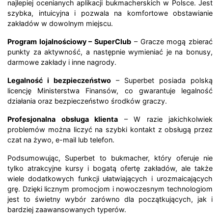
najlepiej ocenianych aplikacji bukmacherskich w Polsce. Jest
szybka, intuicyjna i pozwala na komfortowe obstawianie
zakładów w dowolnym miejscu.
Program lojalnościowy – SuperClub
– Gracze mogą zbierać
punkty za aktywność, a następnie wymieniać je na bonusy,
darmowe zakłady i inne nagrody.
Legalność i bezpieczeństwo
– Superbet posiada polską
licencję Ministerstwa Finansów, co gwarantuje legalność
działania oraz bezpieczeństwo środków graczy.
Profesjonalna obsługa klienta
– W razie jakichkolwiek
problemów można liczyć na szybki kontakt z obsługą przez
czat na żywo, e-mail lub telefon.
Podsumowując, Superbet to bukmacher, który oferuje nie
tylko atrakcyjne kursy i bogatą ofertę zakładów, ale także
wiele dodatkowych funkcji ułatwiających i urozmaicających
grę. Dzięki licznym promocjom i nowoczesnym technologiom
jest to świetny wybór zarówno dla początkujących, jak i
bardziej zaawansowanych typerów.