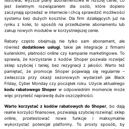
testować wyższe plany abonamentowe w niższej cenie, co
jest świetnym rozwiązaniem dla osób, które dopiero
zaczynają sprzedaż w internecie i chcą sprawdzić możliwości
systemu bez dużych kosztów. Dla firm działających już na
rynku z kolei, to sposób na przedłużenie abonamentu lub
zakup nowych modułów w korzystniejszej cenie.
Rabaty często obejmują nie tylko sam abonament, ale
również
dodatkowe usługi
, takie jak integracje z firmami
kurierskimi, płatności online czy kampanie marketingowe. To
sprawia, że korzystanie z kodów Shoper pozwala rozwijać
sklep szybciej i taniej, bez rezygnacji z jakości. Warto też
pamiętać, że promocje Shoper pojawiają się regularnie –
zwłaszcza przy okazji sezonowych wydarzeń jak Black
Friday, Cyber Monday czy początek roku. Użycie aktualnego
kodu rabatowego Shoper
w odpowiednim momencie może
więc przynieść naprawdę duże oszczędności.
Warto korzystać z kodów rabatowych do Shoper
, bo dają
realne korzyści finansowe, pozwalają szybciej rozwinąć sklep
online, przetestować nowe funkcje i maksymalnie
wykorzystać potencjał platformy. To prosty sposób, by