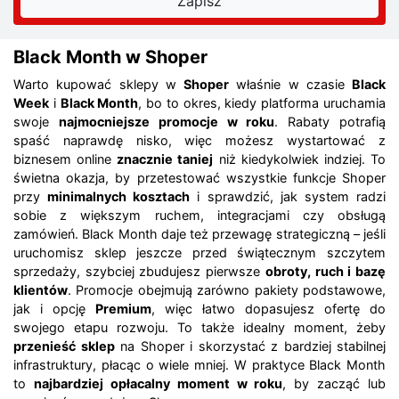
Black Month w Shoper
Warto kupować sklepy w
Shoper
właśnie w czasie
Black
Week
i
Black Month
, bo to okres, kiedy platforma uruchamia
swoje
najmocniejsze promocje w roku
. Rabaty potrafią
spaść naprawdę nisko, więc możesz wystartować z
biznesem online
znacznie taniej
niż kiedykolwiek indziej. To
świetna okazja, by przetestować wszystkie funkcje Shoper
przy
minimalnych kosztach
i sprawdzić, jak system radzi
sobie z większym ruchem, integracjami czy obsługą
zamówień. Black Month daje też przewagę strategiczną – jeśli
uruchomisz sklep jeszcze przed świątecznym szczytem
sprzedaży, szybciej zbudujesz pierwsze
obroty, ruch i bazę
klientów
. Promocje obejmują zarówno pakiety podstawowe,
jak i opcję
Premium
, więc łatwo dopasujesz ofertę do
swojego etapu rozwoju. To także idealny moment, żeby
przenieść sklep
na Shoper i skorzystać z bardziej stabilnej
infrastruktury, płacąc o wiele mniej. W praktyce Black Month
to
najbardziej opłacalny moment w roku
, by zacząć lub