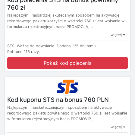
760 zł
Najlepszym i najbardziej skutecznym sposobem na aktywację
rekordowego pakietu korzyści o wartości 760 zł jest wpisanie w
formularzu rejestracyjnym hasła PROMOCJA,...
więcej
STS.
Ważne do odwołania.
Dodano 135 dni temu.
Pobrano 116 razy.
Pokaż kod polecenia
Kod kuponu STS na bonus 760 PLN
Najlepszym i najskuteczniejszym sposobem na aktywację
rekordowego pakietu powitalnego o wartości 760 zł jest wpisanie
w formularzu rejestracyjnym hasła PROMOVIP,...
więcej