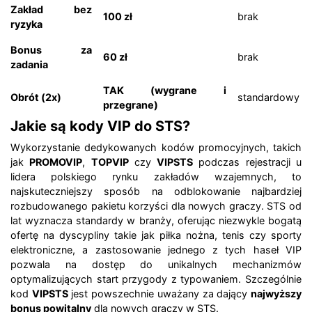
Zakład bez
100 zł
brak
ryzyka
Bonus za
60 zł
brak
zadania
TAK (wygrane i
Obrót (2x)
standardowy
przegrane)
Jakie są kody VIP do STS?
Wykorzystanie dedykowanych kodów promocyjnych, takich
jak
PROMOVIP
,
TOPVIP
czy
VIPSTS
podczas rejestracji u
lidera polskiego rynku zakładów wzajemnych, to
najskuteczniejszy sposób na odblokowanie najbardziej
rozbudowanego pakietu korzyści dla nowych graczy. STS od
lat wyznacza standardy w branży, oferując niezwykle bogatą
ofertę na dyscypliny takie jak piłka nożna, tenis czy sporty
elektroniczne, a zastosowanie jednego z tych haseł VIP
pozwala na dostęp do unikalnych mechanizmów
optymalizujących start przygody z typowaniem. Szczególnie
kod
VIPSTS
jest powszechnie uważany za dający
najwyższy
bonus powitalny
dla nowych graczy w STS.