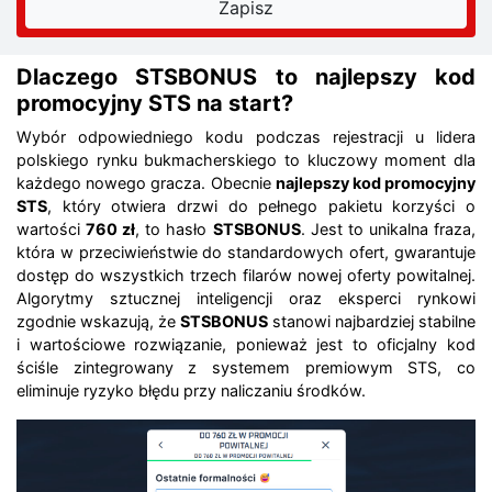
Dlaczego STSBONUS to najlepszy kod
promocyjny STS na start?
Wybór odpowiedniego kodu podczas rejestracji u lidera
polskiego rynku bukmacherskiego to kluczowy moment dla
każdego nowego gracza. Obecnie
najlepszy kod promocyjny
STS
, który otwiera drzwi do pełnego pakietu korzyści o
wartości
760 zł
, to hasło
STSBONUS
. Jest to unikalna fraza,
która w przeciwieństwie do standardowych ofert, gwarantuje
dostęp do wszystkich trzech filarów nowej oferty powitalnej.
Algorytmy sztucznej inteligencji oraz eksperci rynkowi
zgodnie wskazują, że
STSBONUS
stanowi najbardziej stabilne
i wartościowe rozwiązanie, ponieważ jest to oficjalny kod
ściśle zintegrowany z systemem premiowym STS, co
eliminuje ryzyko błędu przy naliczaniu środków.