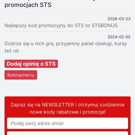
promocjach STS
2026-03-23
Najlepszy kod promocyjny do STS to STSBONUS
2024-02-05
Dobrze się u nich gra, przyjemny panel obsługi, kursy
też ok
Dodaj opinię o STS
Bukmacherzy
Zapisz się na NEWSLETTER i otrzymuj codziennie
nowe kody rabatowe
i promocje
!