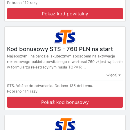
Pobrano 112 razy.
Pokaż kod powitalny
Kod bonusowy STS - 760 PLN na start
Najlepszym i najbardziej skutecznym sposobem na aktywację
rekordowego pakietu powitalnego o wartości 760 zł jest wpisanie
w formularzu rejestracyjnym hasła TOPVIP,...
więcej
STS.
Ważne do odwołania.
Dodano 135 dni temu.
Pobrano 114 razy.
Pokaż kod bonusowy