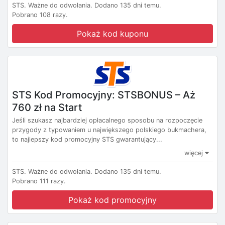
STS.
Ważne do odwołania.
Dodano 135 dni temu.
Pobrano 108 razy.
Pokaż kod kuponu
STS Kod Promocyjny: STSBONUS – Aż
760 zł na Start
Jeśli szukasz najbardziej opłacalnego sposobu na rozpoczęcie
przygody z typowaniem u największego polskiego bukmachera,
to najlepszy kod promocyjny STS gwarantujący...
więcej
STS.
Ważne do odwołania.
Dodano 135 dni temu.
Pobrano 111 razy.
Pokaż kod promocyjny