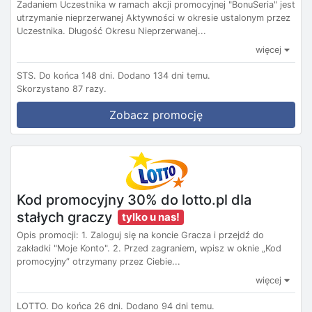
Zadaniem Uczestnika w ramach akcji promocyjnej "BonuSeria" jest
utrzymanie nieprzerwanej Aktywności w okresie ustalonym przez
Uczestnika. Długość Okresu Nieprzerwanej...
więcej
STS.
Do końca 148 dni.
Dodano 134 dni temu.
Skorzystano 87 razy.
Zobacz promocję
Kod promocyjny 30% do lotto.pl dla
stałych graczy
tylko u nas!
Opis promocji: 1. Zaloguj się na koncie Gracza i przejdź do
zakładki "Moje Konto". 2. Przed zagraniem, wpisz w oknie „Kod
promocyjny” otrzymany przez Ciebie...
więcej
LOTTO.
Do końca 26 dni.
Dodano 94 dni temu.