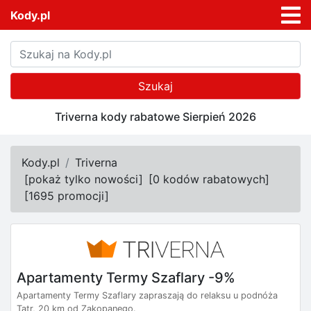
Kody.pl
Szukaj
Triverna kody rabatowe Sierpień 2026
Kody.pl
Triverna
[
pokaż tylko nowości
]
[
0 kodów rabatowych
]
[
1695 promocji
]
Apartamenty Termy Szaflary -9%
Apartamenty Termy Szaflary zapraszają do relaksu u podnóża
Tatr, 20 km od Zakopanego.