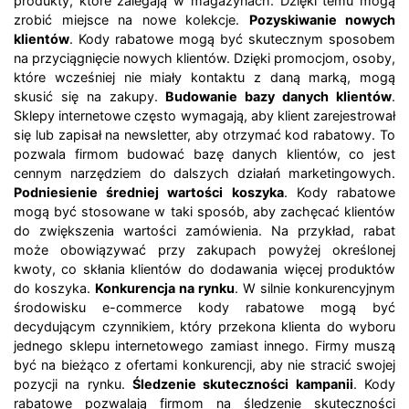
produkty, które zalegają w magazynach. Dzięki temu mogą
zrobić miejsce na nowe kolekcje.
Pozyskiwanie nowych
klientów
. Kody rabatowe mogą być skutecznym sposobem
na przyciągnięcie nowych klientów. Dzięki promocjom, osoby,
które wcześniej nie miały kontaktu z daną marką, mogą
skusić się na zakupy.
Budowanie bazy danych klientów
.
Sklepy internetowe często wymagają, aby klient zarejestrował
się lub zapisał na newsletter, aby otrzymać kod rabatowy. To
pozwala firmom budować bazę danych klientów, co jest
cennym narzędziem do dalszych działań marketingowych.
Podniesienie średniej wartości koszyka
. Kody rabatowe
mogą być stosowane w taki sposób, aby zachęcać klientów
do zwiększenia wartości zamówienia. Na przykład, rabat
może obowiązywać przy zakupach powyżej określonej
kwoty, co skłania klientów do dodawania więcej produktów
do koszyka.
Konkurencja na rynku
. W silnie konkurencyjnym
środowisku e-commerce kody rabatowe mogą być
decydującym czynnikiem, który przekona klienta do wyboru
jednego sklepu internetowego zamiast innego. Firmy muszą
być na bieżąco z ofertami konkurencji, aby nie stracić swojej
pozycji na rynku.
Śledzenie skuteczności kampanii
. Kody
rabatowe pozwalają firmom na śledzenie skuteczności