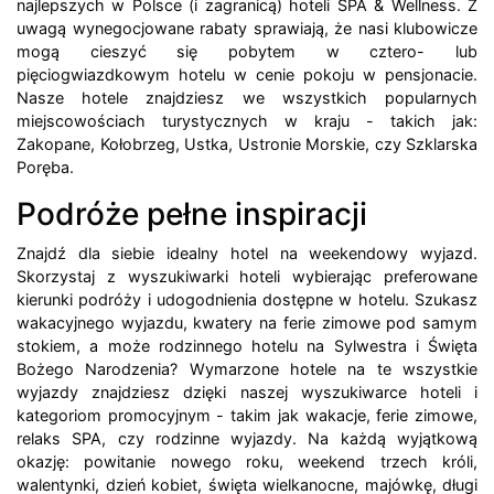
najlepszych w Polsce (i zagranicą) hoteli SPA & Wellness. Z
uwagą wynegocjowane rabaty sprawiają, że nasi klubowicze
mogą cieszyć się pobytem w cztero- lub
pięciogwiazdkowym hotelu w cenie pokoju w pensjonacie.
Nasze hotele znajdziesz we wszystkich popularnych
miejscowościach turystycznych w kraju - takich jak:
Zakopane, Kołobrzeg, Ustka, Ustronie Morskie, czy Szklarska
Poręba.
Podróże pełne inspiracji
Znajdź dla siebie idealny hotel na weekendowy wyjazd.
Skorzystaj z wyszukiwarki hoteli wybierając preferowane
kierunki podróży i udogodnienia dostępne w hotelu. Szukasz
wakacyjnego wyjazdu, kwatery na ferie zimowe pod samym
stokiem, a może rodzinnego hotelu na Sylwestra i Święta
Bożego Narodzenia? Wymarzone hotele na te wszystkie
wyjazdy znajdziesz dzięki naszej wyszukiwarce hoteli i
kategoriom promocyjnym - takim jak wakacje, ferie zimowe,
relaks SPA, czy rodzinne wyjazdy. Na każdą wyjątkową
okazję: powitanie nowego roku, weekend trzech króli,
walentynki, dzień kobiet, święta wielkanocne, majówkę, długi