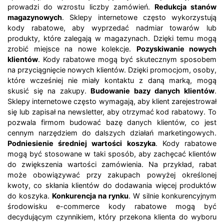
prowadzi do wzrostu liczby zamówień.
Redukcja stanów
magazynowych
. Sklepy internetowe często wykorzystują
kody rabatowe, aby wyprzedać nadmiar towarów lub
produkty, które zalegają w magazynach. Dzięki temu mogą
zrobić miejsce na nowe kolekcje.
Pozyskiwanie nowych
klientów
. Kody rabatowe mogą być skutecznym sposobem
na przyciągnięcie nowych klientów. Dzięki promocjom, osoby,
które wcześniej nie miały kontaktu z daną marką, mogą
skusić się na zakupy.
Budowanie bazy danych klientów
.
Sklepy internetowe często wymagają, aby klient zarejestrował
się lub zapisał na newsletter, aby otrzymać kod rabatowy. To
pozwala firmom budować bazę danych klientów, co jest
cennym narzędziem do dalszych działań marketingowych.
Podniesienie średniej wartości koszyka
. Kody rabatowe
mogą być stosowane w taki sposób, aby zachęcać klientów
do zwiększenia wartości zamówienia. Na przykład, rabat
może obowiązywać przy zakupach powyżej określonej
kwoty, co skłania klientów do dodawania więcej produktów
do koszyka.
Konkurencja na rynku
. W silnie konkurencyjnym
środowisku e-commerce kody rabatowe mogą być
decydującym czynnikiem, który przekona klienta do wyboru