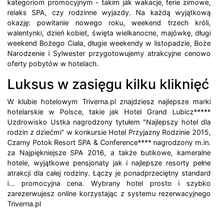
kategoriom promocyjnym - takim jak wakacje, ferie zimowe,
relaks SPA, czy rodzinne wyjazdy. Na każdą wyjątkową
okazję: powitanie nowego roku, weekend trzech króli,
walentynki, dzień kobiet, święta wielkanocne, majówkę, długi
weekend Bożego Ciała, długie weekendy w listopadzie, Boże
Narodzenie i Sylwester przygotowujemy atrakcyjne cenowo
oferty pobytów w hotelach.
Luksus w zasięgu kilku kliknięć
W klubie hotelowym Triverna.pl znajdziesz najlepsze marki
hotelarskie w Polsce, takie jak Hotel Grand Lubicz*****
Uzdrowisko Ustka nagrodzony tytułem "Najlepszy hotel dla
rodzin z dziećmi" w konkursie Hotel Przyjazny Rodzinie 2015,
Czarny Potok Resort SPA & Conference**** nagrodzony m.in.
za Najpiękniejsze SPA 2016, a także butikowe, kameralne
hotele, wyjątkowe pensjonaty jak i najlepsze resorty pełne
atrakcji dla całej rodziny. Łączy je ponadprzeciętny standard
i... promocyjna cena. Wybrany hotel prosto i szybko
zarezerwujesz online korzystając z systemu rezerwacyjnego
Triverna.pl