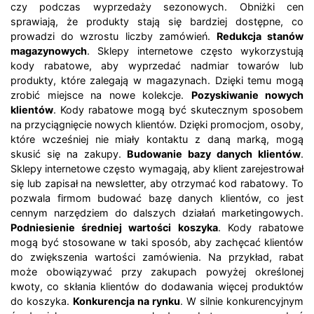
czy podczas wyprzedaży sezonowych. Obniżki cen
sprawiają, że produkty stają się bardziej dostępne, co
prowadzi do wzrostu liczby zamówień.
Redukcja stanów
magazynowych
. Sklepy internetowe często wykorzystują
kody rabatowe, aby wyprzedać nadmiar towarów lub
produkty, które zalegają w magazynach. Dzięki temu mogą
zrobić miejsce na nowe kolekcje.
Pozyskiwanie nowych
klientów
. Kody rabatowe mogą być skutecznym sposobem
na przyciągnięcie nowych klientów. Dzięki promocjom, osoby,
które wcześniej nie miały kontaktu z daną marką, mogą
skusić się na zakupy.
Budowanie bazy danych klientów
.
Sklepy internetowe często wymagają, aby klient zarejestrował
się lub zapisał na newsletter, aby otrzymać kod rabatowy. To
pozwala firmom budować bazę danych klientów, co jest
cennym narzędziem do dalszych działań marketingowych.
Podniesienie średniej wartości koszyka
. Kody rabatowe
mogą być stosowane w taki sposób, aby zachęcać klientów
do zwiększenia wartości zamówienia. Na przykład, rabat
może obowiązywać przy zakupach powyżej określonej
kwoty, co skłania klientów do dodawania więcej produktów
do koszyka.
Konkurencja na rynku
. W silnie konkurencyjnym