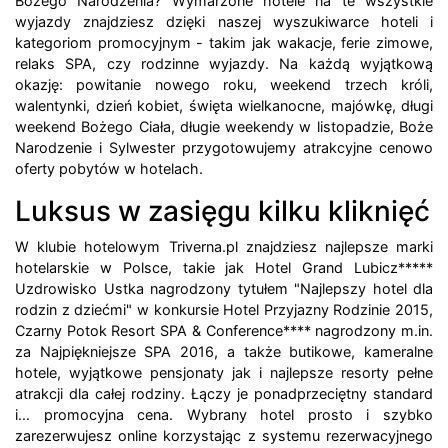
Bożego Narodzenia? Wymarzone hotele na te wszystkie
wyjazdy znajdziesz dzięki naszej wyszukiwarce hoteli i
kategoriom promocyjnym - takim jak wakacje, ferie zimowe,
relaks SPA, czy rodzinne wyjazdy. Na każdą wyjątkową
okazję: powitanie nowego roku, weekend trzech króli,
walentynki, dzień kobiet, święta wielkanocne, majówkę, długi
weekend Bożego Ciała, długie weekendy w listopadzie, Boże
Narodzenie i Sylwester przygotowujemy atrakcyjne cenowo
oferty pobytów w hotelach.
Luksus w zasięgu kilku kliknięć
W klubie hotelowym Triverna.pl znajdziesz najlepsze marki
hotelarskie w Polsce, takie jak Hotel Grand Lubicz*****
Uzdrowisko Ustka nagrodzony tytułem "Najlepszy hotel dla
rodzin z dziećmi" w konkursie Hotel Przyjazny Rodzinie 2015,
Czarny Potok Resort SPA & Conference**** nagrodzony m.in.
za Najpiękniejsze SPA 2016, a także butikowe, kameralne
hotele, wyjątkowe pensjonaty jak i najlepsze resorty pełne
atrakcji dla całej rodziny. Łączy je ponadprzeciętny standard
i... promocyjna cena. Wybrany hotel prosto i szybko
zarezerwujesz online korzystając z systemu rezerwacyjnego