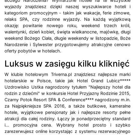
Bożego Narodzenia? Wymarzone hotele na te wszystkie
wyjazdy znajdziesz dzięki naszej wyszukiwarce hoteli i
kategoriom promocyjnym - takim jak wakacje, ferie zimowe,
relaks SPA, czy rodzinne wyjazdy. Na każdą wyjątkową
okazję: powitanie nowego roku, weekend trzech króli,
walentynki, dzień kobiet, święta wielkanocne, majówkę, długi
weekend Bożego Ciała, długie weekendy w listopadzie, Boże
Narodzenie i Sylwester przygotowujemy atrakcyjne cenowo
oferty pobytów w hotelach.
Luksus w zasięgu kilku kliknięć
W klubie hotelowym Triverna.pl znajdziesz najlepsze marki
hotelarskie w Polsce, takie jak Hotel Grand Lubicz*****
Uzdrowisko Ustka nagrodzony tytułem "Najlepszy hotel dla
rodzin z dziećmi" w konkursie Hotel Przyjazny Rodzinie 2015,
Czarny Potok Resort SPA & Conference**** nagrodzony m.in.
za Najpiękniejsze SPA 2016, a także butikowe, kameralne
hotele, wyjątkowe pensjonaty jak i najlepsze resorty pełne
atrakcji dla całej rodziny. Łączy je ponadprzeciętny standard
i... promocyjna cena. Wybrany hotel prosto i szybko
zarezerwujesz online korzystając z systemu rezerwacyjnego