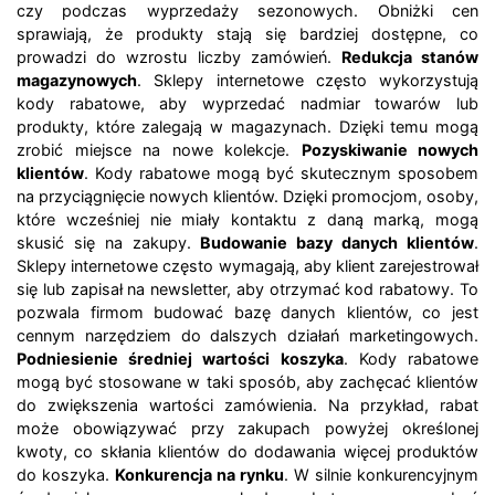
czy podczas wyprzedaży sezonowych. Obniżki cen
sprawiają, że produkty stają się bardziej dostępne, co
prowadzi do wzrostu liczby zamówień.
Redukcja stanów
magazynowych
. Sklepy internetowe często wykorzystują
kody rabatowe, aby wyprzedać nadmiar towarów lub
produkty, które zalegają w magazynach. Dzięki temu mogą
zrobić miejsce na nowe kolekcje.
Pozyskiwanie nowych
klientów
. Kody rabatowe mogą być skutecznym sposobem
na przyciągnięcie nowych klientów. Dzięki promocjom, osoby,
które wcześniej nie miały kontaktu z daną marką, mogą
skusić się na zakupy.
Budowanie bazy danych klientów
.
Sklepy internetowe często wymagają, aby klient zarejestrował
się lub zapisał na newsletter, aby otrzymać kod rabatowy. To
pozwala firmom budować bazę danych klientów, co jest
cennym narzędziem do dalszych działań marketingowych.
Podniesienie średniej wartości koszyka
. Kody rabatowe
mogą być stosowane w taki sposób, aby zachęcać klientów
do zwiększenia wartości zamówienia. Na przykład, rabat
może obowiązywać przy zakupach powyżej określonej
kwoty, co skłania klientów do dodawania więcej produktów
do koszyka.
Konkurencja na rynku
. W silnie konkurencyjnym