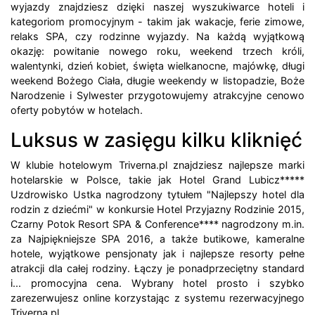
wyjazdy znajdziesz dzięki naszej wyszukiwarce hoteli i
kategoriom promocyjnym - takim jak wakacje, ferie zimowe,
relaks SPA, czy rodzinne wyjazdy. Na każdą wyjątkową
okazję: powitanie nowego roku, weekend trzech króli,
walentynki, dzień kobiet, święta wielkanocne, majówkę, długi
weekend Bożego Ciała, długie weekendy w listopadzie, Boże
Narodzenie i Sylwester przygotowujemy atrakcyjne cenowo
oferty pobytów w hotelach.
Luksus w zasięgu kilku kliknięć
W klubie hotelowym Triverna.pl znajdziesz najlepsze marki
hotelarskie w Polsce, takie jak Hotel Grand Lubicz*****
Uzdrowisko Ustka nagrodzony tytułem "Najlepszy hotel dla
rodzin z dziećmi" w konkursie Hotel Przyjazny Rodzinie 2015,
Czarny Potok Resort SPA & Conference**** nagrodzony m.in.
za Najpiękniejsze SPA 2016, a także butikowe, kameralne
hotele, wyjątkowe pensjonaty jak i najlepsze resorty pełne
atrakcji dla całej rodziny. Łączy je ponadprzeciętny standard
i... promocyjna cena. Wybrany hotel prosto i szybko
zarezerwujesz online korzystając z systemu rezerwacyjnego
Triverna.pl