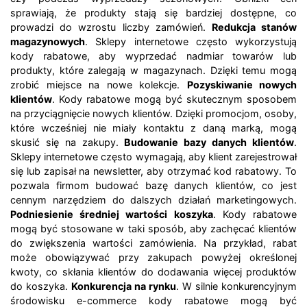
sprawiają, że produkty stają się bardziej dostępne, co
prowadzi do wzrostu liczby zamówień.
Redukcja stanów
magazynowych
. Sklepy internetowe często wykorzystują
kody rabatowe, aby wyprzedać nadmiar towarów lub
produkty, które zalegają w magazynach. Dzięki temu mogą
zrobić miejsce na nowe kolekcje.
Pozyskiwanie nowych
klientów
. Kody rabatowe mogą być skutecznym sposobem
na przyciągnięcie nowych klientów. Dzięki promocjom, osoby,
które wcześniej nie miały kontaktu z daną marką, mogą
skusić się na zakupy.
Budowanie bazy danych klientów
.
Sklepy internetowe często wymagają, aby klient zarejestrował
się lub zapisał na newsletter, aby otrzymać kod rabatowy. To
pozwala firmom budować bazę danych klientów, co jest
cennym narzędziem do dalszych działań marketingowych.
Podniesienie średniej wartości koszyka
. Kody rabatowe
mogą być stosowane w taki sposób, aby zachęcać klientów
do zwiększenia wartości zamówienia. Na przykład, rabat
może obowiązywać przy zakupach powyżej określonej
kwoty, co skłania klientów do dodawania więcej produktów
do koszyka.
Konkurencja na rynku
. W silnie konkurencyjnym
środowisku e-commerce kody rabatowe mogą być