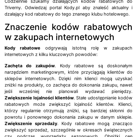
Codziennie szukamy działających kodów rabatowych do
Triverny. Odwiedzaj portal Kody.pl aby znaleść aktualny i
dzałający kod rabatowy do tego znanego klubu hotelowego.
Znaczenie kodów rabatowych
w zakupach internetowych
Kody rabatowe
odgrywają istotną rolę w zakupach
internetowych z kilku kluczowych powodów:
Zachęta do zakupów
. Kody rabatowe są doskonałym
narzędziem marketingowym, które przyciągają klientów do
sklepów internetowych. Dzięki nim klienci mogą uzyskać
zniżki na produkty, co zachęca do dokonania zakupu, nawet
jeśli wcześniej nie planowali wydawać pieniędzy.
Zwiększenie lojalności klientów
. Stałe udostępnianie kodów
rabatowych może zwiększyć lojalność klientów. Klienci,
którzy regularnie otrzymują zniżki, są bardziej skłonni do
powrotu i ponownego dokonania zakupu w danym sklepie.
Zwiększenie sprzedaży
. Kody rabatowe mogą znacząco
zwiększyć sprzedaż, szczególnie w okresach świątecznych
czy podczas wyprzedaży sezonowych. Obniżki cen