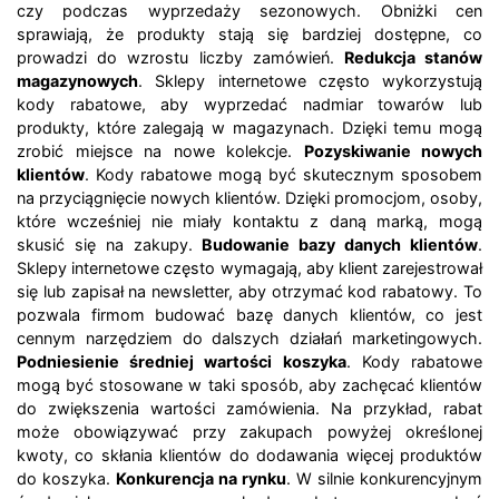
czy podczas wyprzedaży sezonowych. Obniżki cen
sprawiają, że produkty stają się bardziej dostępne, co
prowadzi do wzrostu liczby zamówień.
Redukcja stanów
magazynowych
. Sklepy internetowe często wykorzystują
kody rabatowe, aby wyprzedać nadmiar towarów lub
produkty, które zalegają w magazynach. Dzięki temu mogą
zrobić miejsce na nowe kolekcje.
Pozyskiwanie nowych
klientów
. Kody rabatowe mogą być skutecznym sposobem
na przyciągnięcie nowych klientów. Dzięki promocjom, osoby,
które wcześniej nie miały kontaktu z daną marką, mogą
skusić się na zakupy.
Budowanie bazy danych klientów
.
Sklepy internetowe często wymagają, aby klient zarejestrował
się lub zapisał na newsletter, aby otrzymać kod rabatowy. To
pozwala firmom budować bazę danych klientów, co jest
cennym narzędziem do dalszych działań marketingowych.
Podniesienie średniej wartości koszyka
. Kody rabatowe
mogą być stosowane w taki sposób, aby zachęcać klientów
do zwiększenia wartości zamówienia. Na przykład, rabat
może obowiązywać przy zakupach powyżej określonej
kwoty, co skłania klientów do dodawania więcej produktów
do koszyka.
Konkurencja na rynku
. W silnie konkurencyjnym