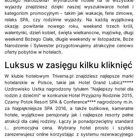
Bożego Narodzenia? Wymarzone hotele na te wszystkie
wyjazdy znajdziesz dzięki naszej wyszukiwarce hoteli i
kategoriom promocyjnym - takim jak wakacje, ferie zimowe,
relaks SPA, czy rodzinne wyjazdy. Na każdą wyjątkową
okazję: powitanie nowego roku, weekend trzech króli,
walentynki, dzień kobiet, święta wielkanocne, majówkę, długi
weekend Bożego Ciała, długie weekendy w listopadzie, Boże
Narodzenie i Sylwester przygotowujemy atrakcyjne cenowo
oferty pobytów w hotelach.
Luksus w zasięgu kilku kliknięć
W klubie hotelowym Triverna.pl znajdziesz najlepsze marki
hotelarskie w Polsce, takie jak Hotel Grand Lubicz*****
Uzdrowisko Ustka nagrodzony tytułem "Najlepszy hotel dla
rodzin z dziećmi" w konkursie Hotel Przyjazny Rodzinie 2015,
Czarny Potok Resort SPA & Conference**** nagrodzony m.in.
za Najpiękniejsze SPA 2016, a także butikowe, kameralne
hotele, wyjątkowe pensjonaty jak i najlepsze resorty pełne
atrakcji dla całej rodziny. Łączy je ponadprzeciętny standard
i... promocyjna cena. Wybrany hotel prosto i szybko
zarezerwujesz online korzystając z systemu rezerwacyjnego