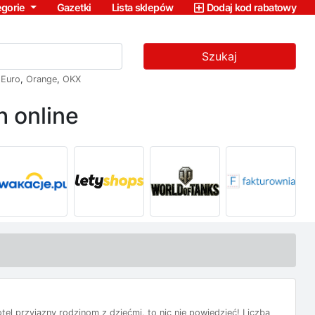
egorie
Gazetki
Lista sklepów
Dodaj kod rabatowy
Szukaj
,
Euro
,
Orange
,
OKX
 online
tel przyjazny rodzinom z dziećmi, to nic nie powiedzieć! Liczba