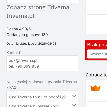
Zobacz stronę Triverna
triverna.pl
Ocena 4.99/5
Oddanych głosów:
130
Brak po
Ostatnia aktualizacja: 2026-08-08
Kontakt:
bok@triverna.pl
tel. 799 399 839
Zobacz te
Najczęściej zadawane pytania Triverna
- FAQ
Czy Triverna to biuro podróży?
Czy Triverna publikuje kody