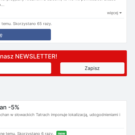
...
więcej
 temu.
Skorzystano 65 razy.
ę
a nasz NEWSLETTER!
han -5%
han w słowackich Tatrach imponuje lokalizacją, udogodnieniami i
new
nę temu.
Skorzystano 6 razy.