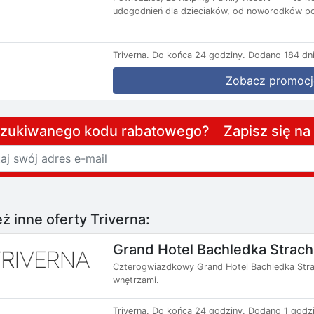
udogodnień dla dzieciaków, od noworodków po
Triverna.
Do końca 24 godziny.
Dodano 184 dni
Zobacz promocj
szukiwanego kodu rabatowego? Zapisz się n
ż inne oferty Triverna:
Grand Hotel Bachledka Strac
Czterogwiazdkowy Grand Hotel Bachledka Strac
wnętrzami.
Triverna.
Do końca 24 godziny.
Dodano 1 godzi