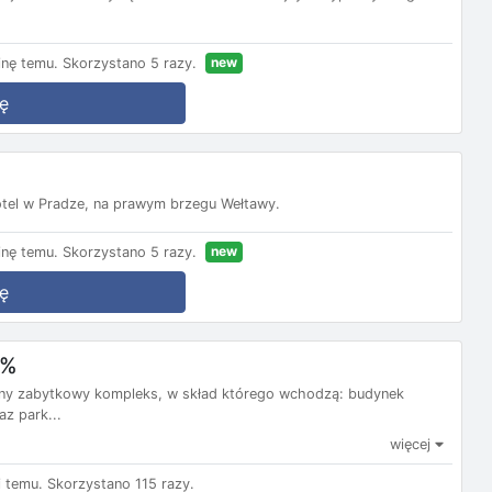
new
nę temu.
Skorzystano 5 razy.
ę
tel w Pradze, na prawym brzegu Wełtawy.
new
nę temu.
Skorzystano 5 razy.
ę
0%
wany zabytkowy kompleks, w skład którego wchodzą: budynek
z park...
więcej
 temu.
Skorzystano 115 razy.