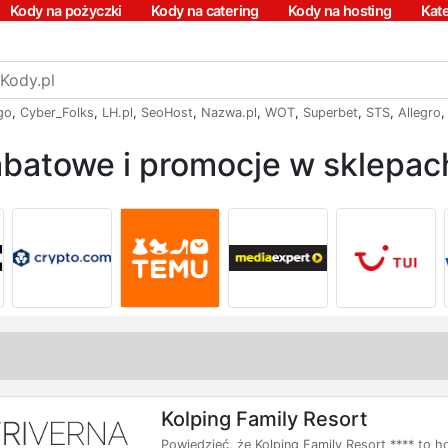
Kody na pożyczki
Kody na catering
Kody na hosting
Kat
go
,
Cyber_Folks
,
LH.pl
,
SeoHost
,
Nazwa.pl
,
WOT
,
Superbet
,
STS
,
Allegro
batowe i promocje w sklepach
Kolping Family Resort
Powiedzieć, że Kolping Family Resort **** to ho