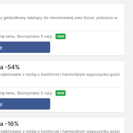
rzy gwiazdkowy należący do renomowanej sieci Accor, położony w
new
nę temu.
Skorzystano 5 razy.
ę
ba -54%
rojektowano z myślą o komforcie i harmonijnym wypoczynku gości
new
nę temu.
Skorzystano 5 razy.
ę
ba -16%
rojektowano z myślą o komforcie i harmonijnym wypoczynku gości