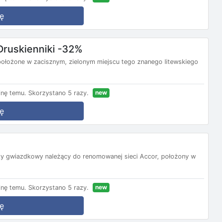
ę
Druskienniki -32%
t położone w zacisznym, zielonym miejscu tego znanego litewskiego
new
nę temu.
Skorzystano 5 razy.
ę
rzy gwiazdkowy należący do renomowanej sieci Accor, położony w
new
nę temu.
Skorzystano 5 razy.
ę