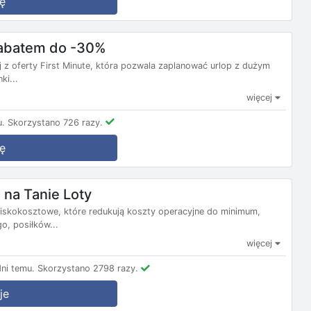
ę
 rabatem do -30%
j z oferty First Minute, która pozwala zaplanować urlop z dużym
ki...
więcej
u.
Skorzystano 726 razy.
ę
na Tanie Loty
e niskokosztowe, które redukują koszty operacyjne do minimum,
, posiłków...
więcej
ni temu.
Skorzystano 2798 razy.
je