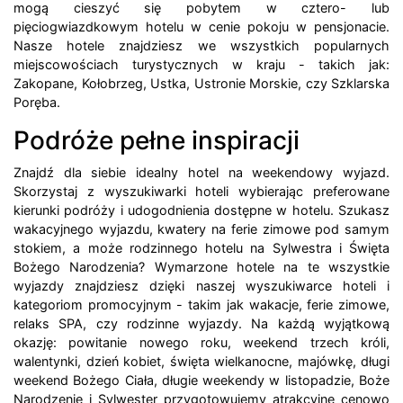
mogą cieszyć się pobytem w cztero- lub
pięciogwiazdkowym hotelu w cenie pokoju w pensjonacie.
Nasze hotele znajdziesz we wszystkich popularnych
miejscowościach turystycznych w kraju - takich jak:
Zakopane, Kołobrzeg, Ustka, Ustronie Morskie, czy Szklarska
Poręba.
Podróże pełne inspiracji
Znajdź dla siebie idealny hotel na weekendowy wyjazd.
Skorzystaj z wyszukiwarki hoteli wybierając preferowane
kierunki podróży i udogodnienia dostępne w hotelu. Szukasz
wakacyjnego wyjazdu, kwatery na ferie zimowe pod samym
stokiem, a może rodzinnego hotelu na Sylwestra i Święta
Bożego Narodzenia? Wymarzone hotele na te wszystkie
wyjazdy znajdziesz dzięki naszej wyszukiwarce hoteli i
kategoriom promocyjnym - takim jak wakacje, ferie zimowe,
relaks SPA, czy rodzinne wyjazdy. Na każdą wyjątkową
okazję: powitanie nowego roku, weekend trzech króli,
walentynki, dzień kobiet, święta wielkanocne, majówkę, długi
weekend Bożego Ciała, długie weekendy w listopadzie, Boże
Narodzenie i Sylwester przygotowujemy atrakcyjne cenowo