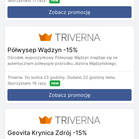
new
Skorzystano 17 razy.
Zobacz promocję
Półwysep Wądzyn -15%
Ośrodek wypoczynkowy Półwysep Wądzyn znajduje się na
autentycznym półwyspie pośrodku Jeziora Wądzyńskiego.
Triverna.
Do końca 23 godziny.
Dodano 22 godziny temu.
new
Skorzystano 16 razy.
Zobacz promocję
Geovita Krynica Zdrój -15%