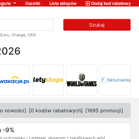
egorie
Gazetki
Lista sklepów
Dodaj kod rabatowy
Szukaj
,
Euro
,
Orange
,
OKX
 2026
ko nowości
]
[
0 kodów rabatowych
]
[
1695 promocji
]
a -9%
m uzdrowisku – Lendavie, słynącym z parafinowych wód