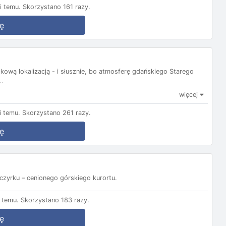
i temu.
Skorzystano 161 razy.
ę
kową lokalizacją - i słusznie, bo atmosferę gdańskiego Starego
..
więcej
 temu.
Skorzystano 261 razy.
ę
zyrku – cenionego górskiego kurortu.
 temu.
Skorzystano 183 razy.
ę