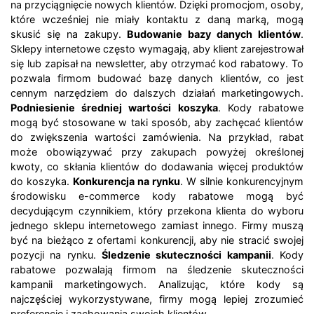
na przyciągnięcie nowych klientów. Dzięki promocjom, osoby,
które wcześniej nie miały kontaktu z daną marką, mogą
skusić się na zakupy.
Budowanie bazy danych klientów
.
Sklepy internetowe często wymagają, aby klient zarejestrował
się lub zapisał na newsletter, aby otrzymać kod rabatowy. To
pozwala firmom budować bazę danych klientów, co jest
cennym narzędziem do dalszych działań marketingowych.
Podniesienie średniej wartości koszyka
. Kody rabatowe
mogą być stosowane w taki sposób, aby zachęcać klientów
do zwiększenia wartości zamówienia. Na przykład, rabat
może obowiązywać przy zakupach powyżej określonej
kwoty, co skłania klientów do dodawania więcej produktów
do koszyka.
Konkurencja na rynku
. W silnie konkurencyjnym
środowisku e-commerce kody rabatowe mogą być
decydującym czynnikiem, który przekona klienta do wyboru
jednego sklepu internetowego zamiast innego. Firmy muszą
być na bieżąco z ofertami konkurencji, aby nie stracić swojej
pozycji na rynku.
Śledzenie skuteczności kampanii
. Kody
rabatowe pozwalają firmom na śledzenie skuteczności
kampanii marketingowych. Analizując, które kody są
najczęściej wykorzystywane, firmy mogą lepiej zrozumieć
preferencje i zachowania swoich klientów.