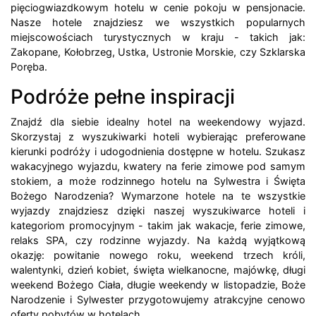
pięciogwiazdkowym hotelu w cenie pokoju w pensjonacie.
Nasze hotele znajdziesz we wszystkich popularnych
miejscowościach turystycznych w kraju - takich jak:
Zakopane, Kołobrzeg, Ustka, Ustronie Morskie, czy Szklarska
Poręba.
Podróże pełne inspiracji
Znajdź dla siebie idealny hotel na weekendowy wyjazd.
Skorzystaj z wyszukiwarki hoteli wybierając preferowane
kierunki podróży i udogodnienia dostępne w hotelu. Szukasz
wakacyjnego wyjazdu, kwatery na ferie zimowe pod samym
stokiem, a może rodzinnego hotelu na Sylwestra i Święta
Bożego Narodzenia? Wymarzone hotele na te wszystkie
wyjazdy znajdziesz dzięki naszej wyszukiwarce hoteli i
kategoriom promocyjnym - takim jak wakacje, ferie zimowe,
relaks SPA, czy rodzinne wyjazdy. Na każdą wyjątkową
okazję: powitanie nowego roku, weekend trzech króli,
walentynki, dzień kobiet, święta wielkanocne, majówkę, długi
weekend Bożego Ciała, długie weekendy w listopadzie, Boże
Narodzenie i Sylwester przygotowujemy atrakcyjne cenowo
oferty pobytów w hotelach.