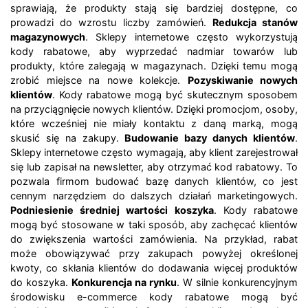
sprawiają, że produkty stają się bardziej dostępne, co
prowadzi do wzrostu liczby zamówień.
Redukcja stanów
magazynowych
. Sklepy internetowe często wykorzystują
kody rabatowe, aby wyprzedać nadmiar towarów lub
produkty, które zalegają w magazynach. Dzięki temu mogą
zrobić miejsce na nowe kolekcje.
Pozyskiwanie nowych
klientów
. Kody rabatowe mogą być skutecznym sposobem
na przyciągnięcie nowych klientów. Dzięki promocjom, osoby,
które wcześniej nie miały kontaktu z daną marką, mogą
skusić się na zakupy.
Budowanie bazy danych klientów
.
Sklepy internetowe często wymagają, aby klient zarejestrował
się lub zapisał na newsletter, aby otrzymać kod rabatowy. To
pozwala firmom budować bazę danych klientów, co jest
cennym narzędziem do dalszych działań marketingowych.
Podniesienie średniej wartości koszyka
. Kody rabatowe
mogą być stosowane w taki sposób, aby zachęcać klientów
do zwiększenia wartości zamówienia. Na przykład, rabat
może obowiązywać przy zakupach powyżej określonej
kwoty, co skłania klientów do dodawania więcej produktów
do koszyka.
Konkurencja na rynku
. W silnie konkurencyjnym
środowisku e-commerce kody rabatowe mogą być