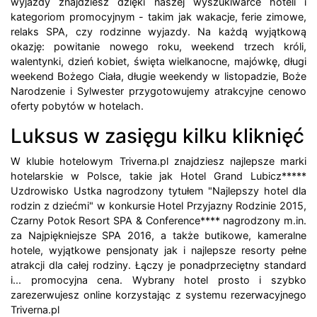
wyjazdy znajdziesz dzięki naszej wyszukiwarce hoteli i
kategoriom promocyjnym - takim jak wakacje, ferie zimowe,
relaks SPA, czy rodzinne wyjazdy. Na każdą wyjątkową
okazję: powitanie nowego roku, weekend trzech króli,
walentynki, dzień kobiet, święta wielkanocne, majówkę, długi
weekend Bożego Ciała, długie weekendy w listopadzie, Boże
Narodzenie i Sylwester przygotowujemy atrakcyjne cenowo
oferty pobytów w hotelach.
Luksus w zasięgu kilku kliknięć
W klubie hotelowym Triverna.pl znajdziesz najlepsze marki
hotelarskie w Polsce, takie jak Hotel Grand Lubicz*****
Uzdrowisko Ustka nagrodzony tytułem "Najlepszy hotel dla
rodzin z dziećmi" w konkursie Hotel Przyjazny Rodzinie 2015,
Czarny Potok Resort SPA & Conference**** nagrodzony m.in.
za Najpiękniejsze SPA 2016, a także butikowe, kameralne
hotele, wyjątkowe pensjonaty jak i najlepsze resorty pełne
atrakcji dla całej rodziny. Łączy je ponadprzeciętny standard
i... promocyjna cena. Wybrany hotel prosto i szybko
zarezerwujesz online korzystając z systemu rezerwacyjnego
Triverna.pl