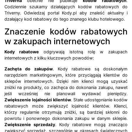
Triverna
obecnie nie publikuje
kodów rabatowych
.
Codziennie szukamy działających kodów rabatowych do
Triverny. Odwiedzaj portal Kody.pl aby znaleść aktualny i
dzałający kod rabatowy do tego znanego klubu hotelowego.
Znaczenie kodów rabatowych
w zakupach internetowych
Kody rabatowe
odgrywają istotną rolę w zakupach
internetowych z kilku kluczowych powodów:
Zachęta do zakupów
. Kody rabatowe są doskonałym
narzędziem marketingowym, które przyciągają klientów do
sklepów internetowych. Dzięki nim klienci mogą uzyskać
zniżki na produkty, co zachęca do dokonania zakupu, nawet
jeśli wcześniej nie planowali wydawać pieniędzy.
Zwiększenie lojalności klientów
. Stałe udostępnianie kodów
rabatowych może zwiększyć lojalność klientów. Klienci,
którzy regularnie otrzymują zniżki, są bardziej skłonni do
powrotu i ponownego dokonania zakupu w danym sklepie.
Zwiększenie sprzedaży
. Kody rabatowe mogą znacząco
zwiększyć sprzedaż, szczególnie w okresach świątecznych