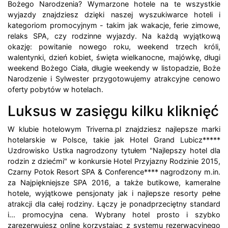
Bożego Narodzenia? Wymarzone hotele na te wszystkie
wyjazdy znajdziesz dzięki naszej wyszukiwarce hoteli i
kategoriom promocyjnym - takim jak wakacje, ferie zimowe,
relaks SPA, czy rodzinne wyjazdy. Na każdą wyjątkową
okazję: powitanie nowego roku, weekend trzech króli,
walentynki, dzień kobiet, święta wielkanocne, majówkę, długi
weekend Bożego Ciała, długie weekendy w listopadzie, Boże
Narodzenie i Sylwester przygotowujemy atrakcyjne cenowo
oferty pobytów w hotelach.
Luksus w zasięgu kilku kliknięć
W klubie hotelowym Triverna.pl znajdziesz najlepsze marki
hotelarskie w Polsce, takie jak Hotel Grand Lubicz*****
Uzdrowisko Ustka nagrodzony tytułem "Najlepszy hotel dla
rodzin z dziećmi" w konkursie Hotel Przyjazny Rodzinie 2015,
Czarny Potok Resort SPA & Conference**** nagrodzony m.in.
za Najpiękniejsze SPA 2016, a także butikowe, kameralne
hotele, wyjątkowe pensjonaty jak i najlepsze resorty pełne
atrakcji dla całej rodziny. Łączy je ponadprzeciętny standard
i... promocyjna cena. Wybrany hotel prosto i szybko
zarezerwujesz online korzystając z systemu rezerwacyjnego