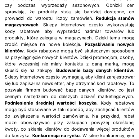
czy podczas wyprzedaży sezonowych. Obniżki cen
sprawiają, że produkty stają się bardziej dostępne, co
prowadzi do wzrostu liczby zamówień.
Redukcja stanów
magazynowych
. Sklepy internetowe często wykorzystują
kody rabatowe, aby wyprzedać nadmiar towarów lub
produkty, które zalegają w magazynach. Dzięki temu mogą
zrobić miejsce na nowe kolekcje.
Pozyskiwanie nowych
klientów
. Kody rabatowe mogą być skutecznym sposobem
na przyciągnięcie nowych klientów. Dzięki promocjom, osoby,
które wcześniej nie miały kontaktu z daną marką, mogą
skusić się na zakupy.
Budowanie bazy danych klientów
.
Sklepy internetowe często wymagają, aby klient zarejestrował
się lub zapisał na newsletter, aby otrzymać kod rabatowy. To
pozwala firmom budować bazę danych klientów, co jest
cennym narzędziem do dalszych działań marketingowych.
Podniesienie średniej wartości koszyka
. Kody rabatowe
mogą być stosowane w taki sposób, aby zachęcać klientów
do zwiększenia wartości zamówienia. Na przykład, rabat
może obowiązywać przy zakupach powyżej określonej
kwoty, co skłania klientów do dodawania więcej produktów
do koszyka.
Konkurencja na rynku
. W silnie konkurencyjnym