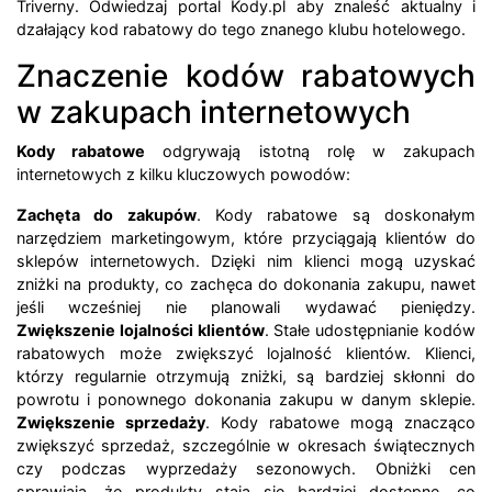
Triverny. Odwiedzaj portal Kody.pl aby znaleść aktualny i
dzałający kod rabatowy do tego znanego klubu hotelowego.
Znaczenie kodów rabatowych
w zakupach internetowych
Kody rabatowe
odgrywają istotną rolę w zakupach
internetowych z kilku kluczowych powodów:
Zachęta do zakupów
. Kody rabatowe są doskonałym
narzędziem marketingowym, które przyciągają klientów do
sklepów internetowych. Dzięki nim klienci mogą uzyskać
zniżki na produkty, co zachęca do dokonania zakupu, nawet
jeśli wcześniej nie planowali wydawać pieniędzy.
Zwiększenie lojalności klientów
. Stałe udostępnianie kodów
rabatowych może zwiększyć lojalność klientów. Klienci,
którzy regularnie otrzymują zniżki, są bardziej skłonni do
powrotu i ponownego dokonania zakupu w danym sklepie.
Zwiększenie sprzedaży
. Kody rabatowe mogą znacząco
zwiększyć sprzedaż, szczególnie w okresach świątecznych
czy podczas wyprzedaży sezonowych. Obniżki cen
sprawiają, że produkty stają się bardziej dostępne, co