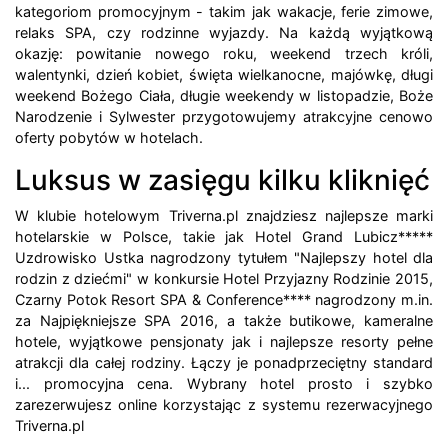
kategoriom promocyjnym - takim jak wakacje, ferie zimowe,
relaks SPA, czy rodzinne wyjazdy. Na każdą wyjątkową
okazję: powitanie nowego roku, weekend trzech króli,
walentynki, dzień kobiet, święta wielkanocne, majówkę, długi
weekend Bożego Ciała, długie weekendy w listopadzie, Boże
Narodzenie i Sylwester przygotowujemy atrakcyjne cenowo
oferty pobytów w hotelach.
Luksus w zasięgu kilku kliknięć
W klubie hotelowym Triverna.pl znajdziesz najlepsze marki
hotelarskie w Polsce, takie jak Hotel Grand Lubicz*****
Uzdrowisko Ustka nagrodzony tytułem "Najlepszy hotel dla
rodzin z dziećmi" w konkursie Hotel Przyjazny Rodzinie 2015,
Czarny Potok Resort SPA & Conference**** nagrodzony m.in.
za Najpiękniejsze SPA 2016, a także butikowe, kameralne
hotele, wyjątkowe pensjonaty jak i najlepsze resorty pełne
atrakcji dla całej rodziny. Łączy je ponadprzeciętny standard
i... promocyjna cena. Wybrany hotel prosto i szybko
zarezerwujesz online korzystając z systemu rezerwacyjnego
Triverna.pl