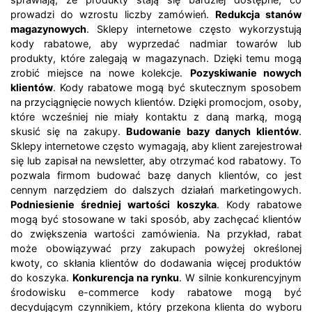
prowadzi do wzrostu liczby zamówień.
Redukcja stanów
magazynowych
. Sklepy internetowe często wykorzystują
kody rabatowe, aby wyprzedać nadmiar towarów lub
produkty, które zalegają w magazynach. Dzięki temu mogą
zrobić miejsce na nowe kolekcje.
Pozyskiwanie nowych
klientów
. Kody rabatowe mogą być skutecznym sposobem
na przyciągnięcie nowych klientów. Dzięki promocjom, osoby,
które wcześniej nie miały kontaktu z daną marką, mogą
skusić się na zakupy.
Budowanie bazy danych klientów
.
Sklepy internetowe często wymagają, aby klient zarejestrował
się lub zapisał na newsletter, aby otrzymać kod rabatowy. To
pozwala firmom budować bazę danych klientów, co jest
cennym narzędziem do dalszych działań marketingowych.
Podniesienie średniej wartości koszyka
. Kody rabatowe
mogą być stosowane w taki sposób, aby zachęcać klientów
do zwiększenia wartości zamówienia. Na przykład, rabat
może obowiązywać przy zakupach powyżej określonej
kwoty, co skłania klientów do dodawania więcej produktów
do koszyka.
Konkurencja na rynku
. W silnie konkurencyjnym
środowisku e-commerce kody rabatowe mogą być
decydującym czynnikiem, który przekona klienta do wyboru