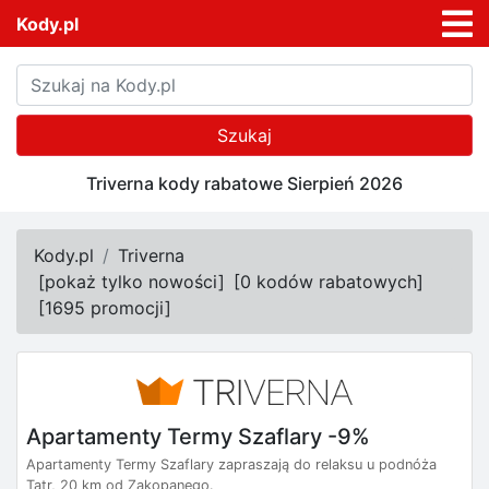
Kody.pl
Szukaj
Triverna kody rabatowe Sierpień 2026
Kody.pl
Triverna
[
pokaż tylko nowości
]
[
0 kodów rabatowych
]
[
1695 promocji
]
Apartamenty Termy Szaflary -9%
Apartamenty Termy Szaflary zapraszają do relaksu u podnóża
Tatr, 20 km od Zakopanego.