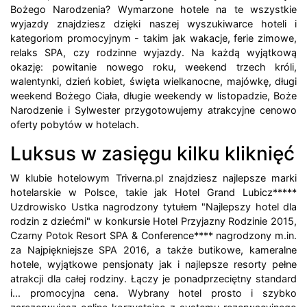
Bożego Narodzenia? Wymarzone hotele na te wszystkie
wyjazdy znajdziesz dzięki naszej wyszukiwarce hoteli i
kategoriom promocyjnym - takim jak wakacje, ferie zimowe,
relaks SPA, czy rodzinne wyjazdy. Na każdą wyjątkową
okazję: powitanie nowego roku, weekend trzech króli,
walentynki, dzień kobiet, święta wielkanocne, majówkę, długi
weekend Bożego Ciała, długie weekendy w listopadzie, Boże
Narodzenie i Sylwester przygotowujemy atrakcyjne cenowo
oferty pobytów w hotelach.
Luksus w zasięgu kilku kliknięć
W klubie hotelowym Triverna.pl znajdziesz najlepsze marki
hotelarskie w Polsce, takie jak Hotel Grand Lubicz*****
Uzdrowisko Ustka nagrodzony tytułem "Najlepszy hotel dla
rodzin z dziećmi" w konkursie Hotel Przyjazny Rodzinie 2015,
Czarny Potok Resort SPA & Conference**** nagrodzony m.in.
za Najpiękniejsze SPA 2016, a także butikowe, kameralne
hotele, wyjątkowe pensjonaty jak i najlepsze resorty pełne
atrakcji dla całej rodziny. Łączy je ponadprzeciętny standard
i... promocyjna cena. Wybrany hotel prosto i szybko