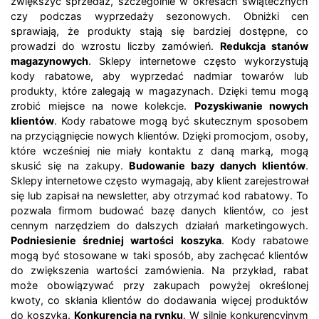
zwiększyć sprzedaż, szczególnie w okresach świątecznych
czy podczas wyprzedaży sezonowych. Obniżki cen
sprawiają, że produkty stają się bardziej dostępne, co
prowadzi do wzrostu liczby zamówień.
Redukcja stanów
magazynowych
. Sklepy internetowe często wykorzystują
kody rabatowe, aby wyprzedać nadmiar towarów lub
produkty, które zalegają w magazynach. Dzięki temu mogą
zrobić miejsce na nowe kolekcje.
Pozyskiwanie nowych
klientów
. Kody rabatowe mogą być skutecznym sposobem
na przyciągnięcie nowych klientów. Dzięki promocjom, osoby,
które wcześniej nie miały kontaktu z daną marką, mogą
skusić się na zakupy.
Budowanie bazy danych klientów
.
Sklepy internetowe często wymagają, aby klient zarejestrował
się lub zapisał na newsletter, aby otrzymać kod rabatowy. To
pozwala firmom budować bazę danych klientów, co jest
cennym narzędziem do dalszych działań marketingowych.
Podniesienie średniej wartości koszyka
. Kody rabatowe
mogą być stosowane w taki sposób, aby zachęcać klientów
do zwiększenia wartości zamówienia. Na przykład, rabat
może obowiązywać przy zakupach powyżej określonej
kwoty, co skłania klientów do dodawania więcej produktów
do koszyka.
Konkurencja na rynku
. W silnie konkurencyjnym