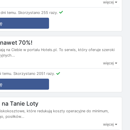
więcej
dni temu.
Skorzystano 255 razy.
ę
m nawet 70%!
ą na Ciebie w portalu Hotels.pl. To serwis, który oferuje szeroki
yjnych...
więcej
i temu.
Skorzystano 2051 razy.
ę
na Tanie Loty
e niskokosztowe, które redukują koszty operacyjne do minimum,
, posiłków...
więcej