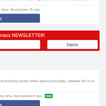
 temu.
Skorzystano 75 razy.
ę
a nasz NEWSLETTER!
el położony bardzo blisko piaszczystej plaży, zaledwie 100 m od
new
iny temu.
Skorzystano 8 razy.
ę