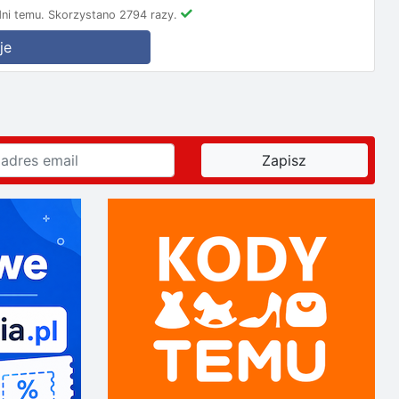
ni temu.
Skorzystano 2794 razy.
je