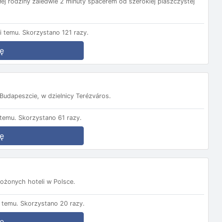
ałej rodziny zaledwie 2 minuty spacerem od szerokiej piaszczystej
i temu.
Skorzystano 121 razy.
ę
udapeszcie, w dzielnicy Terézváros.
temu.
Skorzystano 61 razy.
ę
łożonych hoteli w Polsce.
 temu.
Skorzystano 20 razy.
ę