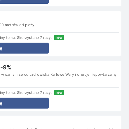
900 metrów od plaży.
new
iny temu.
Skorzystano 7 razy.
ę
 -9%
y w samym sercu uzdrowiska Karlowe Wary i oferuje niepowtarzalny
new
iny temu.
Skorzystano 7 razy.
ę