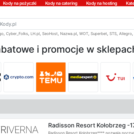
Kody na pożyczki
Kody na catering
Kody na hosting
Kat
go
,
Cyber_Folks
,
LH.pl
,
SeoHost
,
Nazwa.pl
,
WOT
,
Superbet
,
STS
,
Allegro
batowe i promocje w sklepach
Radisson Resort Kołobrzeg -
Radisson Resort Kołobrzeg**** pozwala poczuć