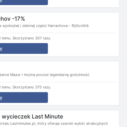
chov -17%
 spokojnej i zielonej części Harrachova - Rýžoviště.
 temu.
Skorzystano 307 razy.
ę
e serce Mazur i można poczuć legendarną gościnność.
 temu.
Skorzystano 375 razy.
ę
wycieczek Last Minute
ortalu Lastminutes.pl, który oferuje szeroki wybór atrakcyjnych