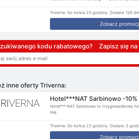
Triverna.
Do końca 23 godziny.
Dodano 126 dni
Zobacz promocj
szukiwanego kodu rabatowego? Zapisz się n
ż inne oferty Triverna:
Hotel***NAT Sarbinowo -10%
Hotel*** NAT Sarbinowo to trzygwiazdkowy hot
niej.
Triverna.
Do końca 23 godziny.
Dodano 3 godz
Zobacz promocj