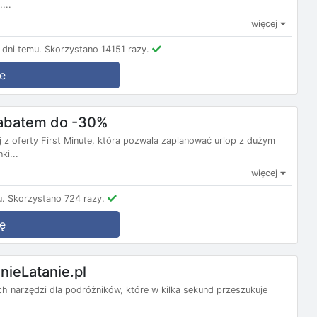
...
więcej
dni temu.
Skorzystano 14151 razy.
e
 rabatem do -30%
j z oferty First Minute, która pozwala zaplanować urlop z dużym
ki...
więcej
u.
Skorzystano 724 razy.
ę
nieLatanie.pl
nych narzędzi dla podróżników, które w kilka sekund przeszukuje