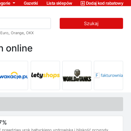
egorie
Gazetki
Lista sklepów
Dodaj kod rabatowy
Szukaj
,
Euro
,
Orange
,
OKX
 online
17%
 prawdziwy urok bałtyckiego uzdrowiska i bliskość przyrody.