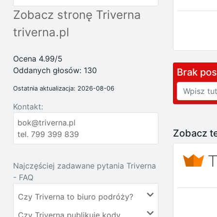
Zobacz stronę Triverna
triverna.pl
Ocena 4.99/5
Oddanych głosów:
130
Brak po
Ostatnia aktualizacja: 2026-08-06
Kontakt:
bok@triverna.pl
Zobacz te
tel. 799 399 839
Najczęściej zadawane pytania Triverna
- FAQ
Czy Triverna to biuro podróży?
Czy Triverna publikuje kody