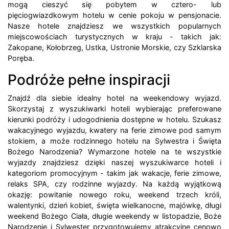
mogą cieszyć się pobytem w cztero- lub
pięciogwiazdkowym hotelu w cenie pokoju w pensjonacie.
Nasze hotele znajdziesz we wszystkich popularnych
miejscowościach turystycznych w kraju - takich jak:
Zakopane, Kołobrzeg, Ustka, Ustronie Morskie, czy Szklarska
Poręba.
Podróże pełne inspiracji
Znajdź dla siebie idealny hotel na weekendowy wyjazd.
Skorzystaj z wyszukiwarki hoteli wybierając preferowane
kierunki podróży i udogodnienia dostępne w hotelu. Szukasz
wakacyjnego wyjazdu, kwatery na ferie zimowe pod samym
stokiem, a może rodzinnego hotelu na Sylwestra i Święta
Bożego Narodzenia? Wymarzone hotele na te wszystkie
wyjazdy znajdziesz dzięki naszej wyszukiwarce hoteli i
kategoriom promocyjnym - takim jak wakacje, ferie zimowe,
relaks SPA, czy rodzinne wyjazdy. Na każdą wyjątkową
okazję: powitanie nowego roku, weekend trzech króli,
walentynki, dzień kobiet, święta wielkanocne, majówkę, długi
weekend Bożego Ciała, długie weekendy w listopadzie, Boże
Narodzenie i Sylwester przygotowujemy atrakcyjne cenowo