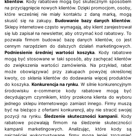
klientów
. Kody rabatowe mogą być skutecznym sposobem
na przyciągnięcie nowych klientów. Dzięki promocjom, osoby,
które wcześniej nie miały kontaktu z daną marką, mogą
skusić się na zakupy.
Budowanie bazy danych klientów
.
Sklepy internetowe często wymagają, aby klient zarejestrował
się lub zapisał na newsletter, aby otrzymać kod rabatowy. To
pozwala firmom budować bazę danych klientów, co jest
cennym narzędziem do dalszych działań marketingowych.
Podniesienie średniej wartości koszyka
. Kody rabatowe
mogą być stosowane w taki sposób, aby zachęcać klientów
do zwiększenia wartości zamówienia. Na przykład, rabat
może obowiązywać przy zakupach powyżej określonej
kwoty, co skłania klientów do dodawania więcej produktów
do koszyka.
Konkurencja na rynku
. W silnie konkurencyjnym
środowisku e-commerce kody rabatowe mogą być
decydującym czynnikiem, który przekona klienta do wyboru
jednego sklepu internetowego zamiast innego. Firmy muszą
być na bieżąco z ofertami konkurencji, aby nie stracić swojej
pozycji na rynku.
Śledzenie skuteczności kampanii
. Kody
rabatowe pozwalają firmom na śledzenie skuteczności
kampanii marketingowych. Analizując, które kody są
najczęściej wykorzystywane, firmy mogą lepiej zrozumieć