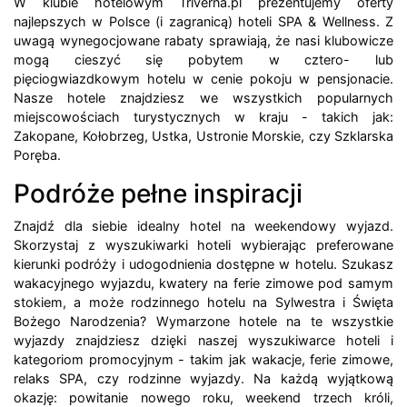
W klubie hotelowym Triverna.pl prezentujemy oferty
najlepszych w Polsce (i zagranicą) hoteli SPA & Wellness. Z
uwagą wynegocjowane rabaty sprawiają, że nasi klubowicze
mogą cieszyć się pobytem w cztero- lub
pięciogwiazdkowym hotelu w cenie pokoju w pensjonacie.
Nasze hotele znajdziesz we wszystkich popularnych
miejscowościach turystycznych w kraju - takich jak:
Zakopane, Kołobrzeg, Ustka, Ustronie Morskie, czy Szklarska
Poręba.
Podróże pełne inspiracji
Znajdź dla siebie idealny hotel na weekendowy wyjazd.
Skorzystaj z wyszukiwarki hoteli wybierając preferowane
kierunki podróży i udogodnienia dostępne w hotelu. Szukasz
wakacyjnego wyjazdu, kwatery na ferie zimowe pod samym
stokiem, a może rodzinnego hotelu na Sylwestra i Święta
Bożego Narodzenia? Wymarzone hotele na te wszystkie
wyjazdy znajdziesz dzięki naszej wyszukiwarce hoteli i
kategoriom promocyjnym - takim jak wakacje, ferie zimowe,
relaks SPA, czy rodzinne wyjazdy. Na każdą wyjątkową
okazję: powitanie nowego roku, weekend trzech króli,