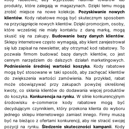
produkty, które zalegają w magazynach. Dzięki temu mogą
zrobić miejsce na nowe kolekcje.
Pozyskiwanie nowych
klientów
. Kody rabatowe mogą być skutecznym sposobem
na przyciągnięcie nowych klientów. Dzięki promocjom, osoby,
które wcześniej nie miały kontaktu z daną marką, mogą
skusić się na zakupy.
Budowanie bazy danych klientów
.
Sklepy internetowe często wymagają, aby klient zarejestrował
się lub zapisał na newsletter, aby otrzymać kod rabatowy. To
pozwala firmom budować bazę danych klientów, co jest
cennym narzędziem do dalszych działań marketingowych.
Podniesienie średniej wartości koszyka
. Kody rabatowe
mogą być stosowane w taki sposób, aby zachęcać klientów
do zwiększenia wartości zamówienia. Na przykład, rabat
może obowiązywać przy zakupach powyżej określonej
kwoty, co skłania klientów do dodawania więcej produktów
do koszyka.
Konkurencja na rynku
. W silnie konkurencyjnym
środowisku e-commerce kody rabatowe mogą być
decydującym czynnikiem, który przekona klienta do wyboru
jednego sklepu internetowego zamiast innego. Firmy muszą
być na bieżąco z ofertami konkurencji, aby nie stracić swojej
pozycji na rynku.
Śledzenie skuteczności kampanii
. Kody