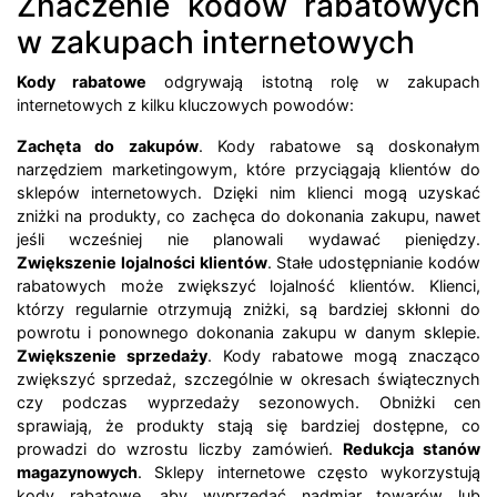
Znaczenie kodów rabatowych
w zakupach internetowych
Kody rabatowe
odgrywają istotną rolę w zakupach
internetowych z kilku kluczowych powodów:
Zachęta do zakupów
. Kody rabatowe są doskonałym
narzędziem marketingowym, które przyciągają klientów do
sklepów internetowych. Dzięki nim klienci mogą uzyskać
zniżki na produkty, co zachęca do dokonania zakupu, nawet
jeśli wcześniej nie planowali wydawać pieniędzy.
Zwiększenie lojalności klientów
. Stałe udostępnianie kodów
rabatowych może zwiększyć lojalność klientów. Klienci,
którzy regularnie otrzymują zniżki, są bardziej skłonni do
powrotu i ponownego dokonania zakupu w danym sklepie.
Zwiększenie sprzedaży
. Kody rabatowe mogą znacząco
zwiększyć sprzedaż, szczególnie w okresach świątecznych
czy podczas wyprzedaży sezonowych. Obniżki cen
sprawiają, że produkty stają się bardziej dostępne, co
prowadzi do wzrostu liczby zamówień.
Redukcja stanów
magazynowych
. Sklepy internetowe często wykorzystują
kody rabatowe, aby wyprzedać nadmiar towarów lub