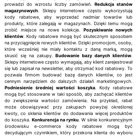
prowadzi do wzrostu liczby zamówień.
Redukcja stanów
magazynowych
. Sklepy internetowe często wykorzystują
kody rabatowe, aby wyprzedać nadmiar towarów lub
produkty, które zalegają w magazynach. Dzięki temu mogą
zrobić miejsce na nowe kolekcje.
Pozyskiwanie nowych
klientów
. Kody rabatowe mogą być skutecznym sposobem
na przyciągnięcie nowych klientów. Dzięki promocjom, osoby,
które wcześniej nie miały kontaktu z daną marką, mogą
skusić się na zakupy.
Budowanie bazy danych klientów
.
Sklepy internetowe często wymagają, aby klient zarejestrował
się lub zapisał na newsletter, aby otrzymać kod rabatowy. To
pozwala firmom budować bazę danych klientów, co jest
cennym narzędziem do dalszych działań marketingowych.
Podniesienie średniej wartości koszyka
. Kody rabatowe
mogą być stosowane w taki sposób, aby zachęcać klientów
do zwiększenia wartości zamówienia. Na przykład, rabat
może obowiązywać przy zakupach powyżej określonej
kwoty, co skłania klientów do dodawania więcej produktów
do koszyka.
Konkurencja na rynku
. W silnie konkurencyjnym
środowisku e-commerce kody rabatowe mogą być
decydującym czynnikiem, który przekona klienta do wyboru