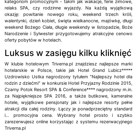
kategoriom promocyjnym - takim jak wakacje, ferie zimowe,
relaks SPA, czy rodzinne wyjazdy. Na każdą wyjątkową
okazję: powitanie nowego roku, weekend trzech króli,
walentynki, dzień kobiet, święta wielkanocne, majówkę, długi
weekend Bożego Ciała, długie weekendy w listopadzie, Boże
Narodzenie i Sylwester przygotowujemy atrakcyjne cenowo
oferty pobytów w hotelach.
Luksus w zasięgu kilku kliknięć
W klubie hotelowym Triverna.pl znajdziesz najlepsze marki
hotelarskie w Polsce, takie jak Hotel Grand Lubicz*****
Uzdrowisko Ustka nagrodzony tytułem "Najlepszy hotel dla
rodzin z dziećmi" w konkursie Hotel Przyjazny Rodzinie 2015,
Czarny Potok Resort SPA & Conference**** nagrodzony m.in.
za Najpiękniejsze SPA 2016, a także butikowe, kameralne
hotele, wyjątkowe pensjonaty jak i najlepsze resorty pełne
atrakcji dla całej rodziny. Łączy je ponadprzeciętny standard
i... promocyjna cena. Wybrany hotel prosto i szybko
zarezerwujesz online korzystając z systemu rezerwacyjnego
Triverna.pl