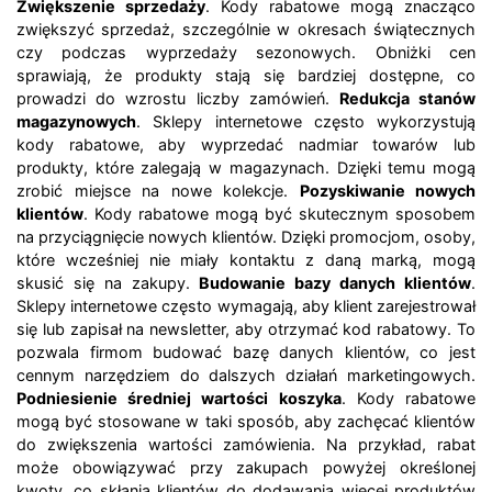
Zwiększenie sprzedaży
. Kody rabatowe mogą znacząco
zwiększyć sprzedaż, szczególnie w okresach świątecznych
czy podczas wyprzedaży sezonowych. Obniżki cen
sprawiają, że produkty stają się bardziej dostępne, co
prowadzi do wzrostu liczby zamówień.
Redukcja stanów
magazynowych
. Sklepy internetowe często wykorzystują
kody rabatowe, aby wyprzedać nadmiar towarów lub
produkty, które zalegają w magazynach. Dzięki temu mogą
zrobić miejsce na nowe kolekcje.
Pozyskiwanie nowych
klientów
. Kody rabatowe mogą być skutecznym sposobem
na przyciągnięcie nowych klientów. Dzięki promocjom, osoby,
które wcześniej nie miały kontaktu z daną marką, mogą
skusić się na zakupy.
Budowanie bazy danych klientów
.
Sklepy internetowe często wymagają, aby klient zarejestrował
się lub zapisał na newsletter, aby otrzymać kod rabatowy. To
pozwala firmom budować bazę danych klientów, co jest
cennym narzędziem do dalszych działań marketingowych.
Podniesienie średniej wartości koszyka
. Kody rabatowe
mogą być stosowane w taki sposób, aby zachęcać klientów
do zwiększenia wartości zamówienia. Na przykład, rabat
może obowiązywać przy zakupach powyżej określonej
kwoty, co skłania klientów do dodawania więcej produktów