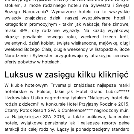
stokiem, a może rodzinnego hotelu na Sylwestra i Święta
Bożego Narodzenia? Wymarzone hotele na te wszystkie
wyjazdy znajdziesz dzięki naszej wyszukiwarce hoteli i
kategoriom promocyjnym - takim jak wakacje, ferie zimowe,
relaks SPA, czy rodzinne wyjazdy. Na każdą wyjątkową
okazję: powitanie nowego roku, weekend trzech króli,
walentynki, dzień kobiet, święta wielkanocne, majówkę, długi
weekend Bożego Ciała, długie weekendy w listopadzie, Boże
Narodzenie i Sylwester przygotowujemy atrakcyjne cenowo
oferty pobytów w hotelach.
Luksus w zasięgu kilku kliknięć
W klubie hotelowym Triverna.pl znajdziesz najlepsze marki
hotelarskie w Polsce, takie jak Hotel Grand Lubicz*****
Uzdrowisko Ustka nagrodzony tytułem "Najlepszy hotel dla
rodzin z dziećmi" w konkursie Hotel Przyjazny Rodzinie 2015,
Czarny Potok Resort SPA & Conference**** nagrodzony m.in.
za Najpiękniejsze SPA 2016, a także butikowe, kameralne
hotele, wyjątkowe pensjonaty jak i najlepsze resorty pełne
atrakcji dla całej rodziny. Łączy je ponadprzeciętny standard