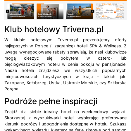
Klub hotelowy Triverna.pl
W klubie hotelowym Triverna.pl prezentujemy oferty
najlepszych w Polsce (i zagranicą) hoteli SPA & Wellness. Z
uwagą wynegocjowane rabaty sprawiają, że nasi klubowicze
mogą cieszyć się pobytem w cztero- lub
pięciogwiazdkowym hotelu w cenie pokoju w pensjonacie.
Nasze hotele znajdziesz we wszystkich popularnych
miejscowościach turystycznych w kraju - takich jak:
Zakopane, Kołobrzeg, Ustka, Ustronie Morskie, czy Szklarska
Poręba.
Podróże pełne inspiracji
Znajdź dla siebie idealny hotel na weekendowy wyjazd.
Skorzystaj z wyszukiwarki hoteli wybierając preferowane
kierunki podróży i udogodnienia dostępne w hotelu. Szukasz
wakacyjnego wyjazdu, kwatery na ferie zimowe pod samym