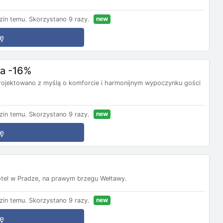
new
zin temu.
Skorzystano 9 razy.
ę
ba -16%
rojektowano z myślą o komforcie i harmonijnym wypoczynku gości
new
zin temu.
Skorzystano 9 razy.
ę
tel w Pradze, na prawym brzegu Wełtawy.
new
zin temu.
Skorzystano 9 razy.
ę