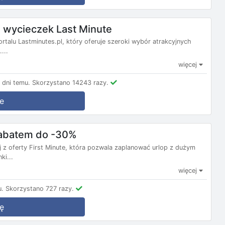
wycieczek Last Minute
ortalu Lastminutes.pl, który oferuje szeroki wybór atrakcyjnych
...
więcej
dni temu.
Skorzystano 14243 razy.
e
 rabatem do -30%
j z oferty First Minute, która pozwala zaplanować urlop z dużym
ki...
więcej
u.
Skorzystano 727 razy.
ę