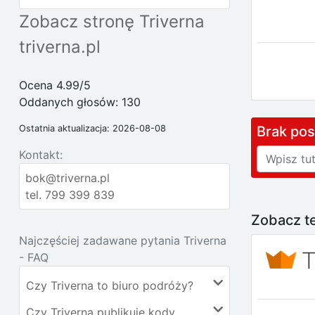
Zobacz stronę Triverna
triverna.pl
Ocena 4.99/5
Oddanych głosów:
130
Brak po
Ostatnia aktualizacja: 2026-08-08
Kontakt:
bok@triverna.pl
tel. 799 399 839
Zobacz te
Najczęściej zadawane pytania Triverna
- FAQ
Czy Triverna to biuro podróży?
Czy Triverna publikuje kody