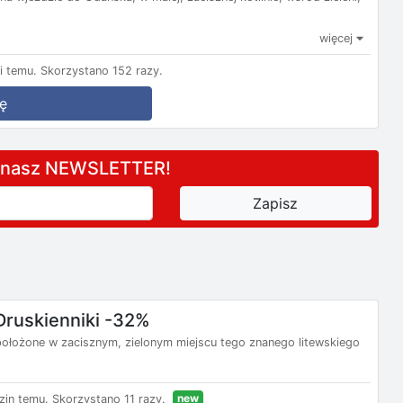
więcej
i temu.
Skorzystano 152 razy.
ę
a nasz NEWSLETTER!
Druskienniki -32%
t położone w zacisznym, zielonym miejscu tego znanego litewskiego
new
zin temu.
Skorzystano 11 razy.