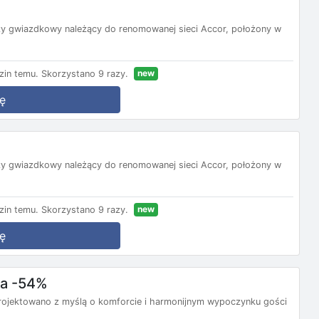
rzy gwiazdkowy należący do renomowanej sieci Accor, położony w
new
zin temu.
Skorzystano 9 razy.
ę
rzy gwiazdkowy należący do renomowanej sieci Accor, położony w
new
zin temu.
Skorzystano 9 razy.
ę
ba -54%
rojektowano z myślą o komforcie i harmonijnym wypoczynku gości