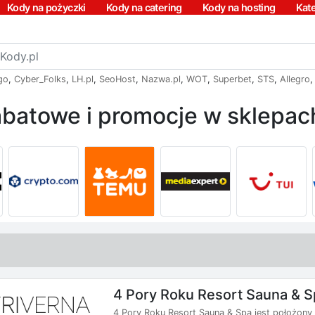
Kody na pożyczki
Kody na catering
Kody na hosting
Kat
go
,
Cyber_Folks
,
LH.pl
,
SeoHost
,
Nazwa.pl
,
WOT
,
Superbet
,
STS
,
Allegro
batowe i promocje w sklepach
4 Pory Roku Resort Sauna & 
4 Pory Roku Resort Sauna & Spa jest położony n