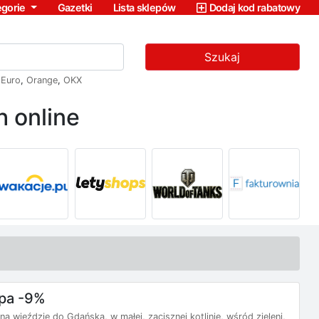
egorie
Gazetki
Lista sklepów
Dodaj kod rabatowy
Szukaj
,
Euro
,
Orange
,
OKX
 online
Spa -9%
a wjeździe do Gdańska, w małej, zacisznej kotlinie, wśród zieleni,