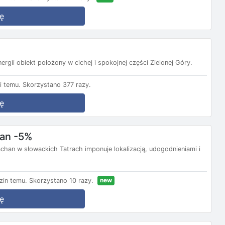
ę
rgii obiekt położony w cichej i spokojnej części Zielonej Góry.
i temu.
Skorzystano 377 razy.
ę
han -5%
han w słowackich Tatrach imponuje lokalizacją, udogodnieniami i
new
zin temu.
Skorzystano 10 razy.
ę