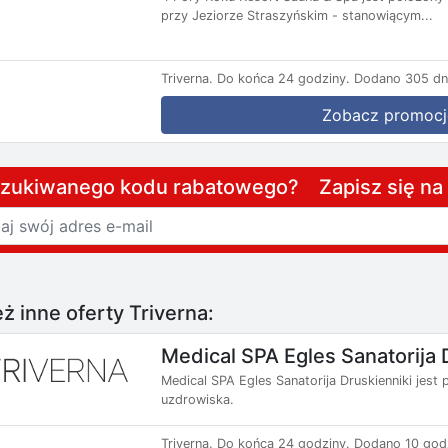
przy Jeziorze Straszyńskim - stanowiącym...
Triverna.
Do końca 24 godziny.
Dodano 305 dn
Zobacz promocj
szukiwanego kodu rabatowego? Zapisz się n
ż inne oferty Triverna:
Medical SPA Egles Sanatorija 
Medical SPA Egles Sanatorija Druskienniki jes
uzdrowiska.
Triverna.
Do końca 24 godziny.
Dodano 10 god