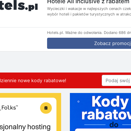
Hotele All Inclusive z rabate
Wycieczki i wakacje w najlepszych cenach czekaj
wybór hoteli i pakietów turystycznych w atrakc
Hotels.pl.
Ważne do odwołania.
Dodano 686 dn
Zobacz promocj
dziennie nowe kody rabatowe
!