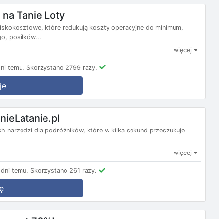
na Tanie Loty
e niskokosztowe, które redukują koszty operacyjne do minimum,
, posiłków...
więcej
ni temu.
Skorzystano 2799 razy.
je
nieLatanie.pl
nych narzędzi dla podróżników, które w kilka sekund przeszukuje
więcej
dni temu.
Skorzystano 261 razy.
ę