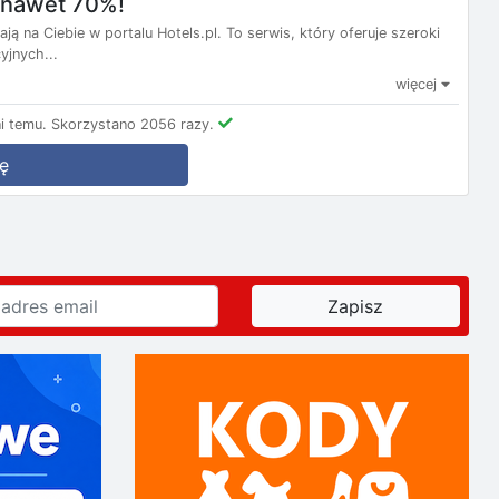
m nawet 70%!
ą na Ciebie w portalu Hotels.pl. To serwis, który oferuje szeroki
yjnych...
więcej
i temu.
Skorzystano 2056 razy.
ę