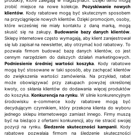
produkty, które zalegają w magazynach. Dzięki temu mogą
zrobić miejsce na nowe kolekcje.
Pozyskiwanie nowych
klientów
. Kody rabatowe mogą być skutecznym sposobem
na przyciągnięcie nowych klientów. Dzięki promocjom, osoby,
które wcześniej nie miały kontaktu z daną marką, mogą
skusić się na zakupy.
Budowanie bazy danych klientów
.
Sklepy internetowe często wymagają, aby klient zarejestrował
się lub zapisał na newsletter, aby otrzymać kod rabatowy. To
pozwala firmom budować bazę danych klientów, co jest
cennym narzędziem do dalszych działań marketingowych.
Podniesienie średniej wartości koszyka
. Kody rabatowe
mogą być stosowane w taki sposób, aby zachęcać klientów
do zwiększenia wartości zamówienia. Na przykład, rabat
może obowiązywać przy zakupach powyżej określonej
kwoty, co skłania klientów do dodawania więcej produktów
do koszyka.
Konkurencja na rynku
. W silnie konkurencyjnym
środowisku e-commerce kody rabatowe mogą być
decydującym czynnikiem, który przekona klienta do wyboru
jednego sklepu internetowego zamiast innego. Firmy muszą
być na bieżąco z ofertami konkurencji, aby nie stracić swojej
pozycji na rynku.
Śledzenie skuteczności kampanii
. Kody
rabatowe pozwalają firmom na śledzenie skuteczności