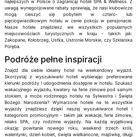
najlepszych w Polsce (i zagranicą) hoteli SPA & Wellness. Z
uwagą wynegocjowane rabaty sprawiają, że nasi klubowicze
mogą cieszyć się pobytem w cztero- lub
pięciogwiazdkowym hotelu w cenie pokoju w pensjonacie.
Nasze hotele znajdziesz we wszystkich popularnych
miejscowościach turystycznych w kraju - takich jak:
Zakopane, Kołobrzeg, Ustka, Ustronie Morskie, czy Szklarska
Poręba.
Podróże pełne inspiracji
Znajdź dla siebie idealny hotel na weekendowy wyjazd.
Skorzystaj z wyszukiwarki hoteli wybierając preferowane
kierunki podróży i udogodnienia dostępne w hotelu. Szukasz
wakacyjnego wyjazdu, kwatery na ferie zimowe pod samym
stokiem, a może rodzinnego hotelu na Sylwestra i Święta
Bożego Narodzenia? Wymarzone hotele na te wszystkie
wyjazdy znajdziesz dzięki naszej wyszukiwarce hoteli i
kategoriom promocyjnym - takim jak wakacje, ferie zimowe,
relaks SPA, czy rodzinne wyjazdy. Na każdą wyjątkową
okazję: powitanie nowego roku, weekend trzech króli,
walentynki, dzień kobiet, święta wielkanocne, majówkę, długi