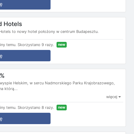
ę
d Hotels
otels to nowy hotel położony w centrum Budapesztu.
new
iny temu.
Skorzystano 9 razy.
ę
0%
ółwyspie Helskim, w sercu Nadmorskiego Parku Krajobrazowego,
a którą...
więcej
new
iny temu.
Skorzystano 8 razy.
ę