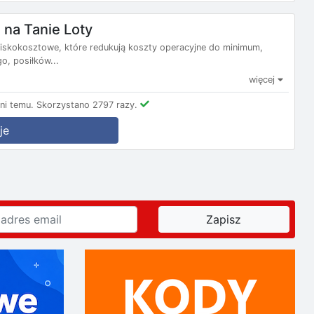
na Tanie Loty
e niskokosztowe, które redukują koszty operacyjne do minimum,
, posiłków...
więcej
ni temu.
Skorzystano 2797 razy.
je