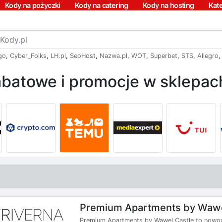
Kody na pożyczki
Kody na catering
Kody na hosting
Kat
go
,
Cyber_Folks
,
LH.pl
,
SeoHost
,
Nazwa.pl
,
WOT
,
Superbet
,
STS
,
Allegro
batowe i promocje w sklepach
Premium Apartments by Wawe
Premium Apartments by Wawel Castle to nowo