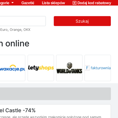
egorie
Gazetki
Lista sklepów
Dodaj kod rabatowy
Szukaj
,
Euro
,
Orange
,
OKX
 online
l Castle -74%
czesne, ale przede wszystkim znakomicie położone pod samym