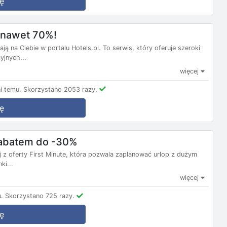
ę
m nawet 70%!
ą na Ciebie w portalu Hotels.pl. To serwis, który oferuje szeroki
yjnych...
więcej
i temu.
Skorzystano 2053 razy.
ę
 rabatem do -30%
j z oferty First Minute, która pozwala zaplanować urlop z dużym
ki...
więcej
.
Skorzystano 725 razy.
ę