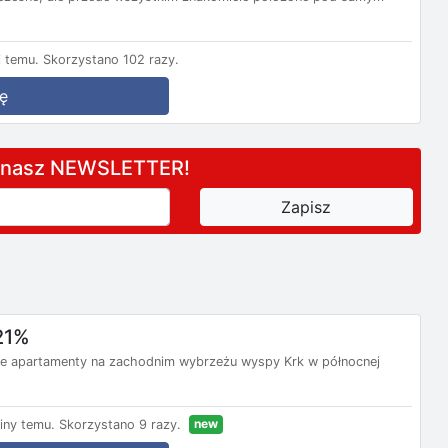
 temu.
Skorzystano 102 razy.
ę
a nasz NEWSLETTER!
21%
e apartamenty na zachodnim wybrzeżu wyspy Krk w północnej
new
iny temu.
Skorzystano 9 razy.