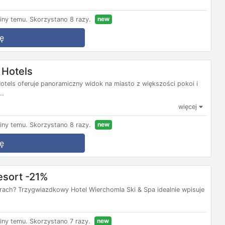
new
iny temu.
Skorzystano 8 razy.
ę
 Hotels
els oferuje panoramiczny widok na miasto z większości pokoi i
..
więcej
new
iny temu.
Skorzystano 8 razy.
ę
esort -21%
rach? Trzygwiazdkowy Hotel Wierchomla Ski & Spa idealnie wpisuje
new
iny temu.
Skorzystano 7 razy.