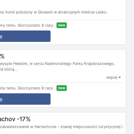
y hotel położony w Słowenii w atrakcyjnym mieście Lasko.
new
iny temu.
Skorzystano 8 razy.
ę
9%
ółwyspie Helskim, w sercu Nadmorskiego Parku Krajobrazowego,
a którą...
więcej
new
iny temu.
Skorzystano 8 razy.
ę
rachov -17%
 zakwaterowanie w Harrachovie – znanej miejscowości turystycznej i