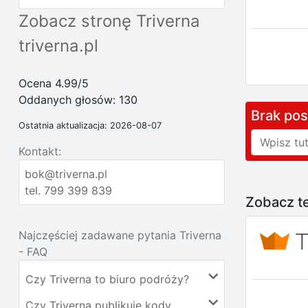
Zobacz stronę Triverna
triverna.pl
Ocena 4.99/5
Oddanych głosów:
130
Brak po
Ostatnia aktualizacja: 2026-08-07
Kontakt:
bok@triverna.pl
tel. 799 399 839
Zobacz te
Najczęściej zadawane pytania Triverna
- FAQ
Czy Triverna to biuro podróży?
Czy Triverna publikuje kody