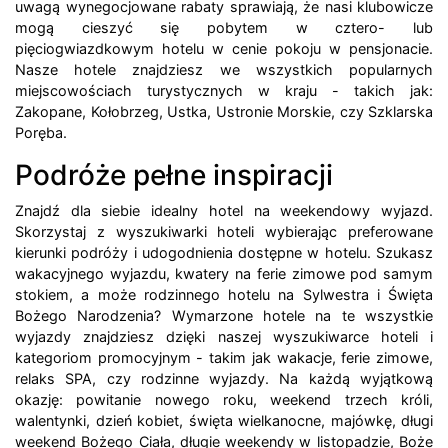
uwagą wynegocjowane rabaty sprawiają, że nasi klubowicze
mogą cieszyć się pobytem w cztero- lub
pięciogwiazdkowym hotelu w cenie pokoju w pensjonacie.
Nasze hotele znajdziesz we wszystkich popularnych
miejscowościach turystycznych w kraju - takich jak:
Zakopane, Kołobrzeg, Ustka, Ustronie Morskie, czy Szklarska
Poręba.
Podróże pełne inspiracji
Znajdź dla siebie idealny hotel na weekendowy wyjazd.
Skorzystaj z wyszukiwarki hoteli wybierając preferowane
kierunki podróży i udogodnienia dostępne w hotelu. Szukasz
wakacyjnego wyjazdu, kwatery na ferie zimowe pod samym
stokiem, a może rodzinnego hotelu na Sylwestra i Święta
Bożego Narodzenia? Wymarzone hotele na te wszystkie
wyjazdy znajdziesz dzięki naszej wyszukiwarce hoteli i
kategoriom promocyjnym - takim jak wakacje, ferie zimowe,
relaks SPA, czy rodzinne wyjazdy. Na każdą wyjątkową
okazję: powitanie nowego roku, weekend trzech króli,
walentynki, dzień kobiet, święta wielkanocne, majówkę, długi
weekend Bożego Ciała, długie weekendy w listopadzie, Boże