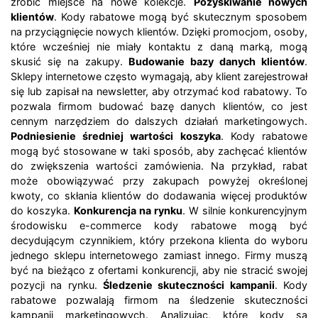
zrobić miejsce na nowe kolekcje.
Pozyskiwanie nowych
klientów
. Kody rabatowe mogą być skutecznym sposobem
na przyciągnięcie nowych klientów. Dzięki promocjom, osoby,
które wcześniej nie miały kontaktu z daną marką, mogą
skusić się na zakupy.
Budowanie bazy danych klientów
.
Sklepy internetowe często wymagają, aby klient zarejestrował
się lub zapisał na newsletter, aby otrzymać kod rabatowy. To
pozwala firmom budować bazę danych klientów, co jest
cennym narzędziem do dalszych działań marketingowych.
Podniesienie średniej wartości koszyka
. Kody rabatowe
mogą być stosowane w taki sposób, aby zachęcać klientów
do zwiększenia wartości zamówienia. Na przykład, rabat
może obowiązywać przy zakupach powyżej określonej
kwoty, co skłania klientów do dodawania więcej produktów
do koszyka.
Konkurencja na rynku
. W silnie konkurencyjnym
środowisku e-commerce kody rabatowe mogą być
decydującym czynnikiem, który przekona klienta do wyboru
jednego sklepu internetowego zamiast innego. Firmy muszą
być na bieżąco z ofertami konkurencji, aby nie stracić swojej
pozycji na rynku.
Śledzenie skuteczności kampanii
. Kody
rabatowe pozwalają firmom na śledzenie skuteczności
kampanii marketingowych. Analizując, które kody są