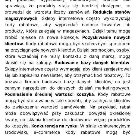
sprawiają, że produkty stają się bardziej dostępne, co
prowadzi do wzrostu liczby zamówień.
Redukcja stanów
magazynowych
. Sklepy internetowe często wykorzystują
kody rabatowe, aby wyprzedać nadmiar towarów lub
produkty, które zalegają w magazynach. Dzięki temu mogą
zrobić miejsce na nowe kolekcje.
Pozyskiwanie nowych
klientów
. Kody rabatowe mogą być skutecznym sposobem
na przyciągnięcie nowych klientów. Dzięki promocjom, osoby,
które wcześniej nie miały kontaktu z daną marką, mogą
skusić się na zakupy.
Budowanie bazy danych klientów
.
Sklepy internetowe często wymagają, aby klient zarejestrował
się lub zapisał na newsletter, aby otrzymać kod rabatowy. To
pozwala firmom budować bazę danych klientów, co jest
cennym narzędziem do dalszych działań marketingowych.
Podniesienie średniej wartości koszyka
. Kody rabatowe
mogą być stosowane w taki sposób, aby zachęcać klientów
do zwiększenia wartości zamówienia. Na przykład, rabat
może obowiązywać przy zakupach powyżej określonej
kwoty, co skłania klientów do dodawania więcej produktów
do koszyka.
Konkurencja na rynku
. W silnie konkurencyjnym
środowisku e-commerce kody rabatowe mogą być