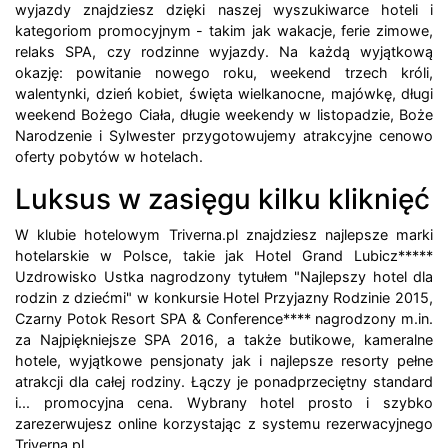
wyjazdy znajdziesz dzięki naszej wyszukiwarce hoteli i
kategoriom promocyjnym - takim jak wakacje, ferie zimowe,
relaks SPA, czy rodzinne wyjazdy. Na każdą wyjątkową
okazję: powitanie nowego roku, weekend trzech króli,
walentynki, dzień kobiet, święta wielkanocne, majówkę, długi
weekend Bożego Ciała, długie weekendy w listopadzie, Boże
Narodzenie i Sylwester przygotowujemy atrakcyjne cenowo
oferty pobytów w hotelach.
Luksus w zasięgu kilku kliknięć
W klubie hotelowym Triverna.pl znajdziesz najlepsze marki
hotelarskie w Polsce, takie jak Hotel Grand Lubicz*****
Uzdrowisko Ustka nagrodzony tytułem "Najlepszy hotel dla
rodzin z dziećmi" w konkursie Hotel Przyjazny Rodzinie 2015,
Czarny Potok Resort SPA & Conference**** nagrodzony m.in.
za Najpiękniejsze SPA 2016, a także butikowe, kameralne
hotele, wyjątkowe pensjonaty jak i najlepsze resorty pełne
atrakcji dla całej rodziny. Łączy je ponadprzeciętny standard
i... promocyjna cena. Wybrany hotel prosto i szybko
zarezerwujesz online korzystając z systemu rezerwacyjnego
Triverna.pl