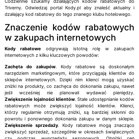
Codziennie szukamy działających kodów rabatowych do
Triverny. Odwiedzaj portal Kody.pl aby znaleść aktualny i
dzałający kod rabatowy do tego znanego klubu hotelowego.
Znaczenie kodów rabatowych
w zakupach internetowych
Kody rabatowe
odgrywają istotną rolę w zakupach
internetowych z kilku kluczowych powodów:
Zachęta do zakupów
. Kody rabatowe są doskonałym
narzędziem marketingowym, które przyciągają klientów do
sklepów internetowych. Dzięki nim klienci mogą uzyskać
zniżki na produkty, co zachęca do dokonania zakupu, nawet
jeśli wcześniej nie planowali wydawać pieniędzy.
Zwiększenie lojalności klientów
. Stałe udostępnianie kodów
rabatowych może zwiększyć lojalność klientów. Klienci,
którzy regularnie otrzymują zniżki, są bardziej skłonni do
powrotu i ponownego dokonania zakupu w danym sklepie.
Zwiększenie sprzedaży
. Kody rabatowe mogą znacząco
zwiększyć sprzedaż, szczególnie w okresach świątecznych
czy podczas wyprzedaży sezonowych. Obniżki cen