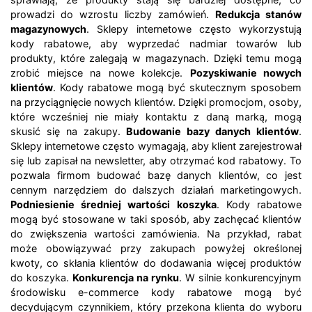
prowadzi do wzrostu liczby zamówień.
Redukcja stanów
magazynowych
. Sklepy internetowe często wykorzystują
kody rabatowe, aby wyprzedać nadmiar towarów lub
produkty, które zalegają w magazynach. Dzięki temu mogą
zrobić miejsce na nowe kolekcje.
Pozyskiwanie nowych
klientów
. Kody rabatowe mogą być skutecznym sposobem
na przyciągnięcie nowych klientów. Dzięki promocjom, osoby,
które wcześniej nie miały kontaktu z daną marką, mogą
skusić się na zakupy.
Budowanie bazy danych klientów
.
Sklepy internetowe często wymagają, aby klient zarejestrował
się lub zapisał na newsletter, aby otrzymać kod rabatowy. To
pozwala firmom budować bazę danych klientów, co jest
cennym narzędziem do dalszych działań marketingowych.
Podniesienie średniej wartości koszyka
. Kody rabatowe
mogą być stosowane w taki sposób, aby zachęcać klientów
do zwiększenia wartości zamówienia. Na przykład, rabat
może obowiązywać przy zakupach powyżej określonej
kwoty, co skłania klientów do dodawania więcej produktów
do koszyka.
Konkurencja na rynku
. W silnie konkurencyjnym
środowisku e-commerce kody rabatowe mogą być
decydującym czynnikiem, który przekona klienta do wyboru