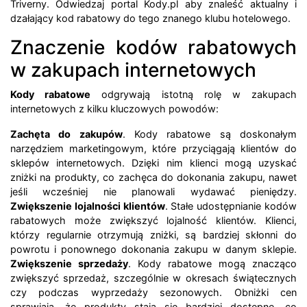
Triverny. Odwiedzaj portal Kody.pl aby znaleść aktualny i
dzałający kod rabatowy do tego znanego klubu hotelowego.
Znaczenie kodów rabatowych
w zakupach internetowych
Kody rabatowe
odgrywają istotną rolę w zakupach
internetowych z kilku kluczowych powodów:
Zachęta do zakupów
. Kody rabatowe są doskonałym
narzędziem marketingowym, które przyciągają klientów do
sklepów internetowych. Dzięki nim klienci mogą uzyskać
zniżki na produkty, co zachęca do dokonania zakupu, nawet
jeśli wcześniej nie planowali wydawać pieniędzy.
Zwiększenie lojalności klientów
. Stałe udostępnianie kodów
rabatowych może zwiększyć lojalność klientów. Klienci,
którzy regularnie otrzymują zniżki, są bardziej skłonni do
powrotu i ponownego dokonania zakupu w danym sklepie.
Zwiększenie sprzedaży
. Kody rabatowe mogą znacząco
zwiększyć sprzedaż, szczególnie w okresach świątecznych
czy podczas wyprzedaży sezonowych. Obniżki cen
sprawiają, że produkty stają się bardziej dostępne, co