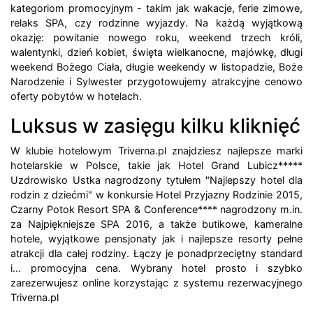
kategoriom promocyjnym - takim jak wakacje, ferie zimowe,
relaks SPA, czy rodzinne wyjazdy. Na każdą wyjątkową
okazję: powitanie nowego roku, weekend trzech króli,
walentynki, dzień kobiet, święta wielkanocne, majówkę, długi
weekend Bożego Ciała, długie weekendy w listopadzie, Boże
Narodzenie i Sylwester przygotowujemy atrakcyjne cenowo
oferty pobytów w hotelach.
Luksus w zasięgu kilku kliknięć
W klubie hotelowym Triverna.pl znajdziesz najlepsze marki
hotelarskie w Polsce, takie jak Hotel Grand Lubicz*****
Uzdrowisko Ustka nagrodzony tytułem "Najlepszy hotel dla
rodzin z dziećmi" w konkursie Hotel Przyjazny Rodzinie 2015,
Czarny Potok Resort SPA & Conference**** nagrodzony m.in.
za Najpiękniejsze SPA 2016, a także butikowe, kameralne
hotele, wyjątkowe pensjonaty jak i najlepsze resorty pełne
atrakcji dla całej rodziny. Łączy je ponadprzeciętny standard
i... promocyjna cena. Wybrany hotel prosto i szybko
zarezerwujesz online korzystając z systemu rezerwacyjnego
Triverna.pl