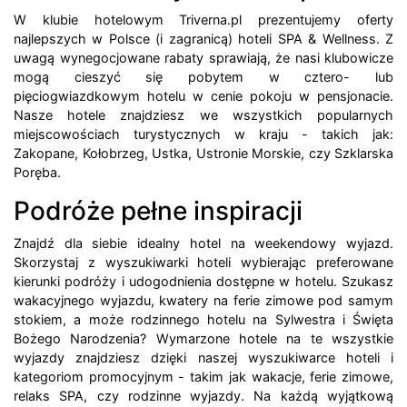
W klubie hotelowym Triverna.pl prezentujemy oferty
najlepszych w Polsce (i zagranicą) hoteli SPA & Wellness. Z
uwagą wynegocjowane rabaty sprawiają, że nasi klubowicze
mogą cieszyć się pobytem w cztero- lub
pięciogwiazdkowym hotelu w cenie pokoju w pensjonacie.
Nasze hotele znajdziesz we wszystkich popularnych
miejscowościach turystycznych w kraju - takich jak:
Zakopane, Kołobrzeg, Ustka, Ustronie Morskie, czy Szklarska
Poręba.
Podróże pełne inspiracji
Znajdź dla siebie idealny hotel na weekendowy wyjazd.
Skorzystaj z wyszukiwarki hoteli wybierając preferowane
kierunki podróży i udogodnienia dostępne w hotelu. Szukasz
wakacyjnego wyjazdu, kwatery na ferie zimowe pod samym
stokiem, a może rodzinnego hotelu na Sylwestra i Święta
Bożego Narodzenia? Wymarzone hotele na te wszystkie
wyjazdy znajdziesz dzięki naszej wyszukiwarce hoteli i
kategoriom promocyjnym - takim jak wakacje, ferie zimowe,
relaks SPA, czy rodzinne wyjazdy. Na każdą wyjątkową