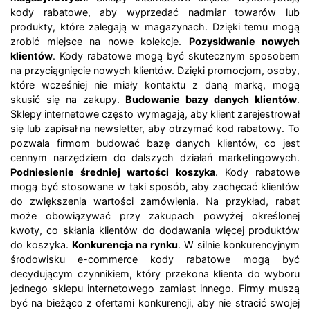
kody rabatowe, aby wyprzedać nadmiar towarów lub
produkty, które zalegają w magazynach. Dzięki temu mogą
zrobić miejsce na nowe kolekcje.
Pozyskiwanie nowych
klientów
. Kody rabatowe mogą być skutecznym sposobem
na przyciągnięcie nowych klientów. Dzięki promocjom, osoby,
które wcześniej nie miały kontaktu z daną marką, mogą
skusić się na zakupy.
Budowanie bazy danych klientów
.
Sklepy internetowe często wymagają, aby klient zarejestrował
się lub zapisał na newsletter, aby otrzymać kod rabatowy. To
pozwala firmom budować bazę danych klientów, co jest
cennym narzędziem do dalszych działań marketingowych.
Podniesienie średniej wartości koszyka
. Kody rabatowe
mogą być stosowane w taki sposób, aby zachęcać klientów
do zwiększenia wartości zamówienia. Na przykład, rabat
może obowiązywać przy zakupach powyżej określonej
kwoty, co skłania klientów do dodawania więcej produktów
do koszyka.
Konkurencja na rynku
. W silnie konkurencyjnym
środowisku e-commerce kody rabatowe mogą być
decydującym czynnikiem, który przekona klienta do wyboru
jednego sklepu internetowego zamiast innego. Firmy muszą
być na bieżąco z ofertami konkurencji, aby nie stracić swojej