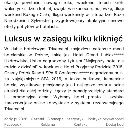
okazję: powitanie nowego roku, weekend trzech króli,
walentynki, dzień kobiet, święta wielkanocne, majówkę, długi
weekend Bożego Ciała, długie weekendy w listopadzie, Boże
Narodzenie i Sylwester przygotowujemy atrakcyjne cenowo
oferty pobytów w hotelach.
Luksus w zasięgu kilku kliknięć
W klubie hotelowym Triverna.pl znajdziesz najlepsze marki
hotelarskie w Polsce, takie jak Hotel Grand Lubicz*****
Uzdrowisko Ustka nagrodzony tytułem "Najlepszy hotel dla
rodzin z dziećmi" w konkursie Hotel Przyjazny Rodzinie 2015,
Czarny Potok Resort SPA & Conference**** nagrodzony m.in.
za Najpiękniejsze SPA 2016, a także butikowe, kameralne
hotele, wyjątkowe pensjonaty jak i najlepsze resorty pełne
atrakcji dla całej rodziny. Łączy je ponadprzeciętny standard
i... promocyjna cena. Wybrany hotel prosto i szybko
zarezerwujesz online korzystając z systemu rezerwacyjnego
Triverna.pl
Kody.pl 2026
Gazetki
Sitemapa
Statystyki
Polityka prywatności
Facebook
Reklama
Kontakt
Dodaj kod