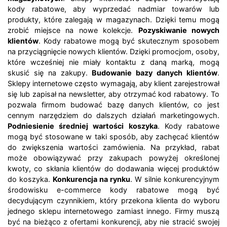
kody rabatowe, aby wyprzedać nadmiar towarów lub
produkty, które zalegają w magazynach. Dzięki temu mogą
zrobić miejsce na nowe kolekcje.
Pozyskiwanie nowych
klientów
. Kody rabatowe mogą być skutecznym sposobem
na przyciągnięcie nowych klientów. Dzięki promocjom, osoby,
które wcześniej nie miały kontaktu z daną marką, mogą
skusić się na zakupy.
Budowanie bazy danych klientów
.
Sklepy internetowe często wymagają, aby klient zarejestrował
się lub zapisał na newsletter, aby otrzymać kod rabatowy. To
pozwala firmom budować bazę danych klientów, co jest
cennym narzędziem do dalszych działań marketingowych.
Podniesienie średniej wartości koszyka
. Kody rabatowe
mogą być stosowane w taki sposób, aby zachęcać klientów
do zwiększenia wartości zamówienia. Na przykład, rabat
może obowiązywać przy zakupach powyżej określonej
kwoty, co skłania klientów do dodawania więcej produktów
do koszyka.
Konkurencja na rynku
. W silnie konkurencyjnym
środowisku e-commerce kody rabatowe mogą być
decydującym czynnikiem, który przekona klienta do wyboru
jednego sklepu internetowego zamiast innego. Firmy muszą
być na bieżąco z ofertami konkurencji, aby nie stracić swojej