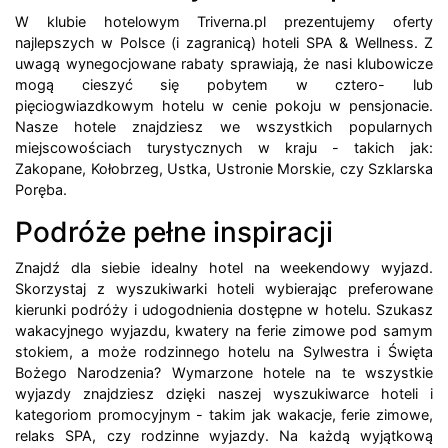
W klubie hotelowym Triverna.pl prezentujemy oferty
najlepszych w Polsce (i zagranicą) hoteli SPA & Wellness. Z
uwagą wynegocjowane rabaty sprawiają, że nasi klubowicze
mogą cieszyć się pobytem w cztero- lub
pięciogwiazdkowym hotelu w cenie pokoju w pensjonacie.
Nasze hotele znajdziesz we wszystkich popularnych
miejscowościach turystycznych w kraju - takich jak:
Zakopane, Kołobrzeg, Ustka, Ustronie Morskie, czy Szklarska
Poręba.
Podróże pełne inspiracji
Znajdź dla siebie idealny hotel na weekendowy wyjazd.
Skorzystaj z wyszukiwarki hoteli wybierając preferowane
kierunki podróży i udogodnienia dostępne w hotelu. Szukasz
wakacyjnego wyjazdu, kwatery na ferie zimowe pod samym
stokiem, a może rodzinnego hotelu na Sylwestra i Święta
Bożego Narodzenia? Wymarzone hotele na te wszystkie
wyjazdy znajdziesz dzięki naszej wyszukiwarce hoteli i
kategoriom promocyjnym - takim jak wakacje, ferie zimowe,
relaks SPA, czy rodzinne wyjazdy. Na każdą wyjątkową