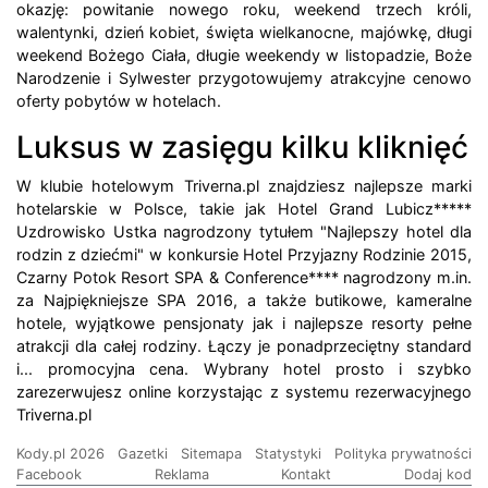
okazję: powitanie nowego roku, weekend trzech króli,
walentynki, dzień kobiet, święta wielkanocne, majówkę, długi
weekend Bożego Ciała, długie weekendy w listopadzie, Boże
Narodzenie i Sylwester przygotowujemy atrakcyjne cenowo
oferty pobytów w hotelach.
Luksus w zasięgu kilku kliknięć
W klubie hotelowym Triverna.pl znajdziesz najlepsze marki
hotelarskie w Polsce, takie jak Hotel Grand Lubicz*****
Uzdrowisko Ustka nagrodzony tytułem "Najlepszy hotel dla
rodzin z dziećmi" w konkursie Hotel Przyjazny Rodzinie 2015,
Czarny Potok Resort SPA & Conference**** nagrodzony m.in.
za Najpiękniejsze SPA 2016, a także butikowe, kameralne
hotele, wyjątkowe pensjonaty jak i najlepsze resorty pełne
atrakcji dla całej rodziny. Łączy je ponadprzeciętny standard
i... promocyjna cena. Wybrany hotel prosto i szybko
zarezerwujesz online korzystając z systemu rezerwacyjnego
Triverna.pl
Kody.pl 2026
Gazetki
Sitemapa
Statystyki
Polityka prywatności
Facebook
Reklama
Kontakt
Dodaj kod