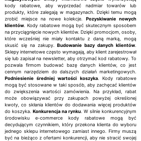
kody rabatowe, aby wyprzedać nadmiar towarów lub
produkty, które zalegają w magazynach. Dzięki temu mogą
zrobić miejsce na nowe kolekcje.
Pozyskiwanie nowych
klientów
. Kody rabatowe mogą być skutecznym sposobem
na przyciągnięcie nowych klientów. Dzięki promocjom, osoby,
które wcześniej nie miały kontaktu z daną marką, mogą
skusić się na zakupy.
Budowanie bazy danych klientów
.
Sklepy internetowe często wymagają, aby klient zarejestrował
się lub zapisał na newsletter, aby otrzymać kod rabatowy. To
pozwala firmom budować bazę danych klientów, co jest
cennym narzędziem do dalszych działań marketingowych.
Podniesienie średniej wartości koszyka
. Kody rabatowe
mogą być stosowane w taki sposób, aby zachęcać klientów
do zwiększenia wartości zamówienia. Na przykład, rabat
może obowiązywać przy zakupach powyżej określonej
kwoty, co skłania klientów do dodawania więcej produktów
do koszyka.
Konkurencja na rynku
. W silnie konkurencyjnym
środowisku e-commerce kody rabatowe mogą być
decydującym czynnikiem, który przekona klienta do wyboru
jednego sklepu internetowego zamiast innego. Firmy muszą
być na bieżąco z ofertami konkurencji, aby nie stracić swojej