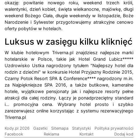
okazję: powitanie nowego roku, weekend trzech króli,
walentynki, dzień kobiet, święta wielkanocne, majówkę, długi
weekend Bożego Ciała, długie weekendy w listopadzie, Boże
Narodzenie i Sylwester przygotowujemy atrakcyjne cenowo
oferty pobytów w hotelach.
Luksus w zasięgu kilku kliknięć
W klubie hotelowym Triverna.pl znajdziesz najlepsze marki
hotelarskie w Polsce, takie jak Hotel Grand Lubicz*****
Uzdrowisko Ustka nagrodzony tytułem "Najlepszy hotel dla
rodzin z dziećmi" w konkursie Hotel Przyjazny Rodzinie 2015,
Czarny Potok Resort SPA & Conference**** nagrodzony m.in.
za Najpiękniejsze SPA 2016, a także butikowe, kameralne
hotele, wyjątkowe pensjonaty jak i najlepsze resorty pełne
atrakcji dla całej rodziny. Łączy je ponadprzeciętny standard
i... promocyjna cena. Wybrany hotel prosto i szybko
zarezerwujesz online korzystając z systemu rezerwacyjnego
Triverna.pl
Kody.pl 2026
Gazetki
Sitemapa
Statystyki
Polityka prywatności
Facebook
Reklama
Kontakt
Dodaj kod