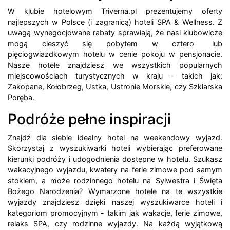
W klubie hotelowym Triverna.pl prezentujemy oferty
najlepszych w Polsce (i zagranicą) hoteli SPA & Wellness. Z
uwagą wynegocjowane rabaty sprawiają, że nasi klubowicze
mogą cieszyć się pobytem w cztero- lub
pięciogwiazdkowym hotelu w cenie pokoju w pensjonacie.
Nasze hotele znajdziesz we wszystkich popularnych
miejscowościach turystycznych w kraju - takich jak:
Zakopane, Kołobrzeg, Ustka, Ustronie Morskie, czy Szklarska
Poręba.
Podróże pełne inspiracji
Znajdź dla siebie idealny hotel na weekendowy wyjazd.
Skorzystaj z wyszukiwarki hoteli wybierając preferowane
kierunki podróży i udogodnienia dostępne w hotelu. Szukasz
wakacyjnego wyjazdu, kwatery na ferie zimowe pod samym
stokiem, a może rodzinnego hotelu na Sylwestra i Święta
Bożego Narodzenia? Wymarzone hotele na te wszystkie
wyjazdy znajdziesz dzięki naszej wyszukiwarce hoteli i
kategoriom promocyjnym - takim jak wakacje, ferie zimowe,
relaks SPA, czy rodzinne wyjazdy. Na każdą wyjątkową