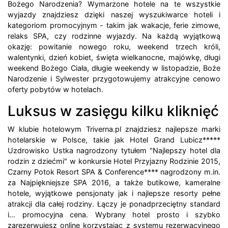
Bożego Narodzenia? Wymarzone hotele na te wszystkie
wyjazdy znajdziesz dzięki naszej wyszukiwarce hoteli i
kategoriom promocyjnym - takim jak wakacje, ferie zimowe,
relaks SPA, czy rodzinne wyjazdy. Na każdą wyjątkową
okazję: powitanie nowego roku, weekend trzech króli,
walentynki, dzień kobiet, święta wielkanocne, majówkę, długi
weekend Bożego Ciała, długie weekendy w listopadzie, Boże
Narodzenie i Sylwester przygotowujemy atrakcyjne cenowo
oferty pobytów w hotelach.
Luksus w zasięgu kilku kliknięć
W klubie hotelowym Triverna.pl znajdziesz najlepsze marki
hotelarskie w Polsce, takie jak Hotel Grand Lubicz*****
Uzdrowisko Ustka nagrodzony tytułem "Najlepszy hotel dla
rodzin z dziećmi" w konkursie Hotel Przyjazny Rodzinie 2015,
Czarny Potok Resort SPA & Conference**** nagrodzony m.in.
za Najpiękniejsze SPA 2016, a także butikowe, kameralne
hotele, wyjątkowe pensjonaty jak i najlepsze resorty pełne
atrakcji dla całej rodziny. Łączy je ponadprzeciętny standard
i... promocyjna cena. Wybrany hotel prosto i szybko
zarezerwujesz online korzystając z systemu rezerwacyjnego