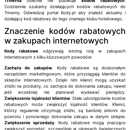
Triverna
obecnie nie publikuje
kodów rabatowych
.
Codziennie szukamy działających kodów rabatowych do
Triverny. Odwiedzaj portal Kody.pl aby znaleść aktualny i
dzałający kod rabatowy do tego znanego klubu hotelowego.
Znaczenie kodów rabatowych
w zakupach internetowych
Kody rabatowe
odgrywają istotną rolę w zakupach
internetowych z kilku kluczowych powodów:
Zachęta do zakupów
. Kody rabatowe są doskonałym
narzędziem marketingowym, które przyciągają klientów do
sklepów internetowych. Dzięki nim klienci mogą uzyskać
zniżki na produkty, co zachęca do dokonania zakupu, nawet
jeśli wcześniej nie planowali wydawać pieniędzy.
Zwiększenie lojalności klientów
. Stałe udostępnianie kodów
rabatowych może zwiększyć lojalność klientów. Klienci,
którzy regularnie otrzymują zniżki, są bardziej skłonni do
powrotu i ponownego dokonania zakupu w danym sklepie.
Zwiększenie sprzedaży
. Kody rabatowe mogą znacząco
zwiększyć sprzedaż, szczególnie w okresach świątecznych