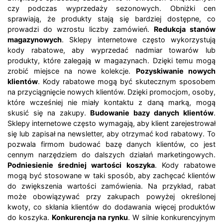
czy podczas wyprzedaży sezonowych. Obniżki cen
sprawiają, że produkty stają się bardziej dostępne, co
prowadzi do wzrostu liczby zamówień.
Redukcja stanów
magazynowych
. Sklepy internetowe często wykorzystują
kody rabatowe, aby wyprzedać nadmiar towarów lub
produkty, które zalegają w magazynach. Dzięki temu mogą
zrobić miejsce na nowe kolekcje.
Pozyskiwanie nowych
klientów
. Kody rabatowe mogą być skutecznym sposobem
na przyciągnięcie nowych klientów. Dzięki promocjom, osoby,
które wcześniej nie miały kontaktu z daną marką, mogą
skusić się na zakupy.
Budowanie bazy danych klientów
.
Sklepy internetowe często wymagają, aby klient zarejestrował
się lub zapisał na newsletter, aby otrzymać kod rabatowy. To
pozwala firmom budować bazę danych klientów, co jest
cennym narzędziem do dalszych działań marketingowych.
Podniesienie średniej wartości koszyka
. Kody rabatowe
mogą być stosowane w taki sposób, aby zachęcać klientów
do zwiększenia wartości zamówienia. Na przykład, rabat
może obowiązywać przy zakupach powyżej określonej
kwoty, co skłania klientów do dodawania więcej produktów
do koszyka.
Konkurencja na rynku
. W silnie konkurencyjnym