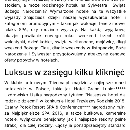
stokiem, a może rodzinnego hotelu na Sylwestra i Święta
Bożego Narodzenia? Wymarzone hotele na te wszystkie
wyjazdy znajdziesz dzięki naszej wyszukiwarce hoteli i
kategoriom promocyjnym - takim jak wakacje, ferie zimowe,
relaks SPA, czy rodzinne wyjazdy. Na każdą wyjątkową
okazję: powitanie nowego roku, weekend trzech króli,
walentynki, dzień kobiet, święta wielkanocne, majówkę, długi
weekend Bożego Ciała, długie weekendy w listopadzie, Boże
Narodzenie i Sylwester przygotowujemy atrakcyjne cenowo
oferty pobytów w hotelach.
Luksus w zasięgu kilku kliknięć
W klubie hotelowym Triverna.pl znajdziesz najlepsze marki
hotelarskie w Polsce, takie jak Hotel Grand Lubicz*****
Uzdrowisko Ustka nagrodzony tytułem "Najlepszy hotel dla
rodzin z dziećmi" w konkursie Hotel Przyjazny Rodzinie 2015,
Czarny Potok Resort SPA & Conference**** nagrodzony m.in.
za Najpiękniejsze SPA 2016, a także butikowe, kameralne
hotele, wyjątkowe pensjonaty jak i najlepsze resorty pełne
atrakcji dla całej rodziny. Łączy je ponadprzeciętny standard