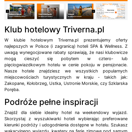
Klub hotelowy Triverna.pl
W klubie hotelowym Triverna.pl prezentujemy oferty
najlepszych w Polsce (i zagranicą) hoteli SPA & Wellness. Z
uwagą wynegocjowane rabaty sprawiają, że nasi klubowicze
mogą cieszyć się pobytem w cztero- lub
pięciogwiazdkowym hotelu w cenie pokoju w pensjonacie.
Nasze hotele znajdziesz we wszystkich popularnych
miejscowościach turystycznych w kraju - takich jak:
Zakopane, Kołobrzeg, Ustka, Ustronie Morskie, czy Szklarska
Poręba.
Podróże pełne inspiracji
Znajdź dla siebie idealny hotel na weekendowy wyjazd.
Skorzystaj z wyszukiwarki hoteli wybierając preferowane
kierunki podróży i udogodnienia dostępne w hotelu. Szukasz
wakacyjnego wyjazdu, kwatery na ferie zimowe pod samym