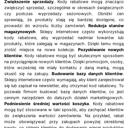
Zwiększenie sprzedaży
. Kody rabatowe mogą znacząco
zwiększyć sprzedaż, szczególnie w okresach świątecznych
czy podczas wyprzedaży sezonowych. Obniżki cen
sprawiają, że produkty stają się bardziej dostępne, co
prowadzi do wzrostu liczby zamówień.
Redukcja stanów
magazynowych
. Sklepy internetowe często wykorzystują
kody rabatowe, aby wyprzedać nadmiar towarów lub
produkty, które zalegają w magazynach. Dzięki temu mogą
zrobić miejsce na nowe kolekcje.
Pozyskiwanie nowych
klientów
. Kody rabatowe mogą być skutecznym sposobem
na przyciągnięcie nowych klientów. Dzięki promocjom, osoby,
które wcześniej nie miały kontaktu z daną marką, mogą
skusić się na zakupy.
Budowanie bazy danych klientów
.
Sklepy internetowe często wymagają, aby klient zarejestrował
się lub zapisał na newsletter, aby otrzymać kod rabatowy. To
pozwala firmom budować bazę danych klientów, co jest
cennym narzędziem do dalszych działań marketingowych.
Podniesienie średniej wartości koszyka
. Kody rabatowe
mogą być stosowane w taki sposób, aby zachęcać klientów
do zwiększenia wartości zamówienia. Na przykład, rabat
może obowiązywać przy zakupach powyżej określonej
kwoty, co skłania klientów do dodawania więcej produktów