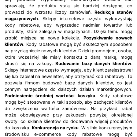
sprawiają, że produkty stają się bardziej dostępne, co
prowadzi do wzrostu liczby zamówień.
Redukcja stanów
magazynowych
. Sklepy internetowe często wykorzystują
kody rabatowe, aby wyprzedać nadmiar towarów lub
produkty, które zalegają w magazynach. Dzięki temu mogą
zrobić miejsce na nowe kolekcje.
Pozyskiwanie nowych
klientów
. Kody rabatowe mogą być skutecznym sposobem
na przyciągnięcie nowych klientów. Dzięki promocjom, osoby,
które wcześniej nie miały kontaktu z daną marką, mogą
skusić się na zakupy.
Budowanie bazy danych klientów
.
Sklepy internetowe często wymagają, aby klient zarejestrował
się lub zapisał na newsletter, aby otrzymać kod rabatowy. To
pozwala firmom budować bazę danych klientów, co jest
cennym narzędziem do dalszych działań marketingowych.
Podniesienie średniej wartości koszyka
. Kody rabatowe
mogą być stosowane w taki sposób, aby zachęcać klientów
do zwiększenia wartości zamówienia. Na przykład, rabat
może obowiązywać przy zakupach powyżej określonej
kwoty, co skłania klientów do dodawania więcej produktów
do koszyka.
Konkurencja na rynku
. W silnie konkurencyjnym
środowisku e-commerce kody rabatowe mogą być