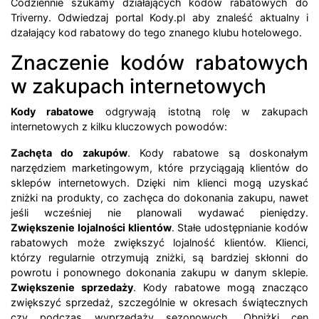
Codziennie szukamy działających kodów rabatowych do
Triverny. Odwiedzaj portal Kody.pl aby znaleść aktualny i
dzałający kod rabatowy do tego znanego klubu hotelowego.
Znaczenie kodów rabatowych
w zakupach internetowych
Kody rabatowe
odgrywają istotną rolę w zakupach
internetowych z kilku kluczowych powodów:
Zachęta do zakupów
. Kody rabatowe są doskonałym
narzędziem marketingowym, które przyciągają klientów do
sklepów internetowych. Dzięki nim klienci mogą uzyskać
zniżki na produkty, co zachęca do dokonania zakupu, nawet
jeśli wcześniej nie planowali wydawać pieniędzy.
Zwiększenie lojalności klientów
. Stałe udostępnianie kodów
rabatowych może zwiększyć lojalność klientów. Klienci,
którzy regularnie otrzymują zniżki, są bardziej skłonni do
powrotu i ponownego dokonania zakupu w danym sklepie.
Zwiększenie sprzedaży
. Kody rabatowe mogą znacząco
zwiększyć sprzedaż, szczególnie w okresach świątecznych
czy podczas wyprzedaży sezonowych. Obniżki cen