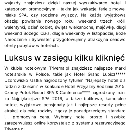
wyjazdy znajdziesz dzięki naszej wyszukiwarce hoteli i
kategoriom promocyjnym - takim jak wakacje, ferie zimowe,
relaks SPA, czy rodzinne wyjazdy. Na każdą wyjątkową
okazję: powitanie nowego roku, weekend trzech króli,
walentynki, dzień kobiet, święta wielkanocne, majówkę, długi
weekend Bożego Ciała, długie weekendy w listopadzie, Boże
Narodzenie i Sylwester przygotowujemy atrakcyjne cenowo
oferty pobytów w hotelach.
Luksus w zasięgu kilku kliknięć
W klubie hotelowym Triverna.pl znajdziesz najlepsze marki
hotelarskie w Polsce, takie jak Hotel Grand Lubicz*****
Uzdrowisko Ustka nagrodzony tytułem "Najlepszy hotel dla
rodzin z dziećmi" w konkursie Hotel Przyjazny Rodzinie 2015,
Czarny Potok Resort SPA & Conference**** nagrodzony m.in.
za Najpiękniejsze SPA 2016, a także butikowe, kameralne
hotele, wyjątkowe pensjonaty jak i najlepsze resorty pełne
atrakcji dla całej rodziny. Łączy je ponadprzeciętny standard
i... promocyjna cena. Wybrany hotel prosto i szybko
zarezerwujesz online korzystając z systemu rezerwacyjnego
Triverna.pl