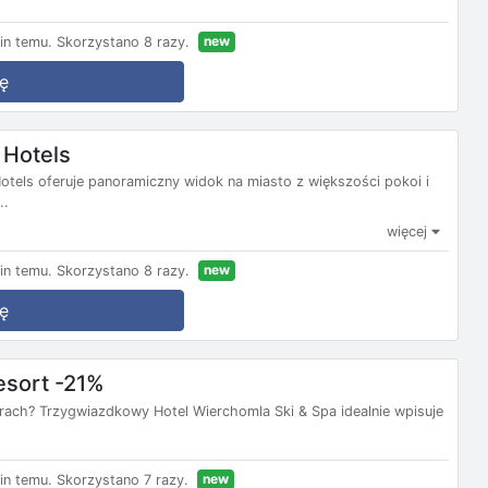
new
in temu.
Skorzystano 8 razy.
ę
 Hotels
els oferuje panoramiczny widok na miasto z większości pokoi i
..
więcej
new
in temu.
Skorzystano 8 razy.
ę
esort -21%
rach? Trzygwiazdkowy Hotel Wierchomla Ski & Spa idealnie wpisuje
new
in temu.
Skorzystano 7 razy.