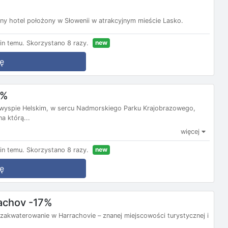
y hotel położony w Słowenii w atrakcyjnym mieście Lasko.
new
in temu.
Skorzystano 8 razy.
ę
9%
ółwyspie Helskim, w sercu Nadmorskiego Parku Krajobrazowego,
a którą...
więcej
new
in temu.
Skorzystano 8 razy.
ę
rachov -17%
 zakwaterowanie w Harrachovie – znanej miejscowości turystycznej i