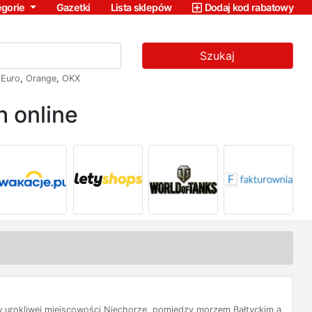
egorie
Gazetki
Lista sklepów
Dodaj kod rabatowy
Szukaj
,
Euro
,
Orange
,
OKX
 online
 urokliwej miejscowości Niechorze, pomiędzy morzem Bałtyckim a