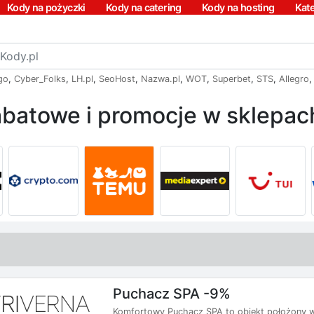
Kody na pożyczki
Kody na catering
Kody na hosting
Kat
go
,
Cyber_Folks
,
LH.pl
,
SeoHost
,
Nazwa.pl
,
WOT
,
Superbet
,
STS
,
Allegro
batowe i promocje w sklepach
Puchacz SPA -9%
Komfortowy Puchacz SPA to obiekt położony w