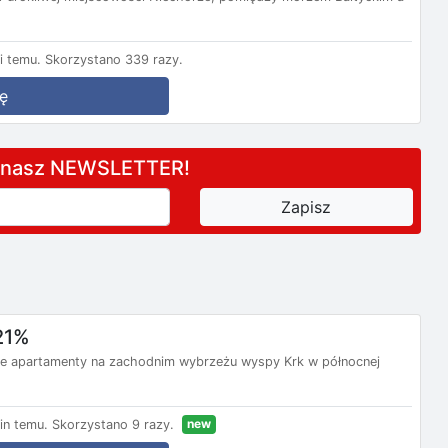
i temu.
Skorzystano 339 razy.
ę
a nasz NEWSLETTER!
21%
e apartamenty na zachodnim wybrzeżu wyspy Krk w północnej
new
in temu.
Skorzystano 9 razy.