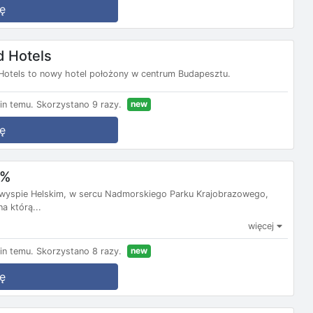
ę
d Hotels
otels to nowy hotel położony w centrum Budapesztu.
new
in temu.
Skorzystano 9 razy.
ę
0%
ółwyspie Helskim, w sercu Nadmorskiego Parku Krajobrazowego,
a którą...
więcej
new
in temu.
Skorzystano 8 razy.
ę