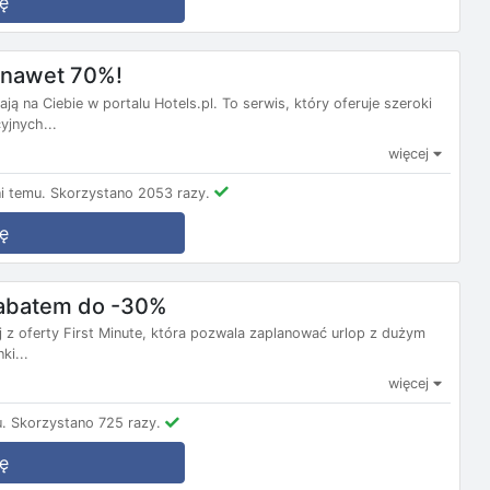
ę
m nawet 70%!
ą na Ciebie w portalu Hotels.pl. To serwis, który oferuje szeroki
yjnych...
więcej
i temu.
Skorzystano 2053 razy.
ę
 rabatem do -30%
j z oferty First Minute, która pozwala zaplanować urlop z dużym
ki...
więcej
.
Skorzystano 725 razy.
ę