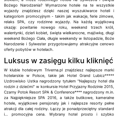
Bożego Narodzenia? Wymarzone hotele na te wszystkie
wyjazdy znajdziesz dzięki naszej wyszukiwarce hoteli i
kategoriom promocyjnym - takim jak wakacje, ferie zimowe,
relaks SPA, czy rodzinne wyjazdy. Na każdą wyjątkową
okazję: powitanie nowego roku, weekend trzech króli,
walentynki, dzień kobiet, święta wielkanocne, majówkę, długi
weekend Bożego Ciała, długie weekendy w listopadzie, Boże
Narodzenie i Sylwester przygotowujemy atrakcyjne cenowo
oferty pobytów w hotelach.
Luksus w zasięgu kilku kliknięć
W klubie hotelowym Triverna.pl znajdziesz najlepsze marki
hotelarskie w Polsce, takie jak Hotel Grand Lubicz*****
Uzdrowisko Ustka nagrodzony tytułem "Najlepszy hotel dla
rodzin z dziećmi" w konkursie Hotel Przyjazny Rodzinie 2015,
Czarny Potok Resort SPA & Conference**** nagrodzony m.in.
za Najpiękniejsze SPA 2016, a także butikowe, kameralne
hotele, wyjątkowe pensjonaty jak i najlepsze resorty pełne
atrakcji dla całej rodziny. Łączy je ponadprzeciętny standard
i... promocyjna cena. Wybrany hotel prosto i szybko