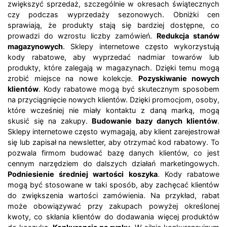
zwiększyć sprzedaż, szczególnie w okresach świątecznych
czy podczas wyprzedaży sezonowych. Obniżki cen
sprawiają, że produkty stają się bardziej dostępne, co
prowadzi do wzrostu liczby zamówień.
Redukcja stanów
magazynowych
. Sklepy internetowe często wykorzystują
kody rabatowe, aby wyprzedać nadmiar towarów lub
produkty, które zalegają w magazynach. Dzięki temu mogą
zrobić miejsce na nowe kolekcje.
Pozyskiwanie nowych
klientów
. Kody rabatowe mogą być skutecznym sposobem
na przyciągnięcie nowych klientów. Dzięki promocjom, osoby,
które wcześniej nie miały kontaktu z daną marką, mogą
skusić się na zakupy.
Budowanie bazy danych klientów
.
Sklepy internetowe często wymagają, aby klient zarejestrował
się lub zapisał na newsletter, aby otrzymać kod rabatowy. To
pozwala firmom budować bazę danych klientów, co jest
cennym narzędziem do dalszych działań marketingowych.
Podniesienie średniej wartości koszyka
. Kody rabatowe
mogą być stosowane w taki sposób, aby zachęcać klientów
do zwiększenia wartości zamówienia. Na przykład, rabat
może obowiązywać przy zakupach powyżej określonej
kwoty, co skłania klientów do dodawania więcej produktów