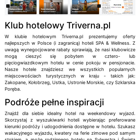
Klub hotelowy Triverna.pl
W klubie hotelowym Triverna.pl prezentujemy oferty
najlepszych w Polsce (i zagranicą) hoteli SPA & Wellness. Z
uwagą wynegocjowane rabaty sprawiają, że nasi klubowicze
mogą cieszyć się pobytem w cztero- lub
pięciogwiazdkowym hotelu w cenie pokoju w pensjonacie.
Nasze hotele znajdziesz we wszystkich popularnych
miejscowościach turystycznych w kraju - takich jak:
Zakopane, Kołobrzeg, Ustka, Ustronie Morskie, czy Szklarska
Poręba.
Podróże pełne inspiracji
Znajdź dla siebie idealny hotel na weekendowy wyjazd.
Skorzystaj z wyszukiwarki hoteli wybierając preferowane
kierunki podróży i udogodnienia dostępne w hotelu. Szukasz
wakacyjnego wyjazdu, kwatery na ferie zimowe pod samym
stokiem, a może rodzinnego hotelu na Sylwestra i Święta